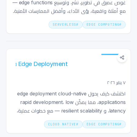
غوص عميق في تطوير، نشر، وتوسيع edge functions —
مع أمثلة واقعية، رؤى الأداء، وأفضل الممارسات الأمنية.
SERVERLESS
#
EDGE COMPUTING
#
Edge Deployment في عصر Cloud-Native:
السرعة، التوسع، والذكاء
٧ يناير ٢٠٢٦
اكتشف كيف يحول edge deployment cloud-native
applications، مما يمكّن rapid development، low
latency، و resilient scalability — مع خطوات عملية،
وأمثلة كود، ورؤى واقعية.
CLOUD NATIVE
#
EDGE COMPUTING
#