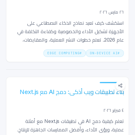
الذكاء الخاص والسريع والمحلي
٢٦ مارس ٢٠٢٦
استكشف كيف تعيد نماذج الذكاء الاصطناعي على
الأجهزة تشكيل الأداء والخصوصية وكفاءة التكلفة في
عام 2026. تعلم خطوات النشر العملية، والمقايضات،
واختبارات الأداء الحقيقية من النماذج الرائدة مثل Gemini
EDGE COMPUTING
#
ON-DEVICE AI
#
3.1 Pro و GPT-5.3-Codex و Qwen3-Max.
بناء تطبيقات ويب أذكى: دمج AI مع Next.js
٤ فبراير ٢٠٢٦
تعلم كيفية دمج AI في تطبيقات Next.js مع أمثلة
عملية، ورؤى الأداء، وأفضل الممارسات الجاهزة للإنتاج.