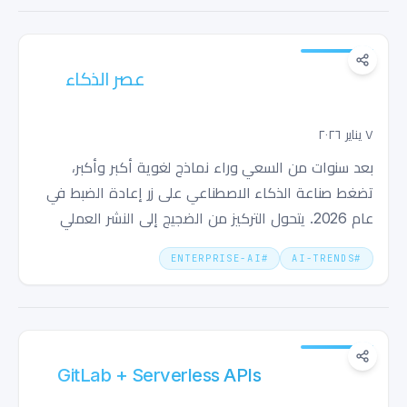
عصر الذكاء الاصطناعي العملي - 2026 يشير
إلى التحول من الهوس إلى النشر
٧ يناير ٢٠٢٦
بعد سنوات من السعي وراء نماذج لغوية أكبر وأكبر،
تضغط صناعة الذكاء الاصطناعي على زر إعادة الضبط في
عام 2026. يتحول التركيز من الضجيج إلى النشر العملي
باستخدام نماذج أصغر، edge computing، وROI حقيقي.
ENTERPRISE-AI
#
AI-TRENDS
#
Playwright + GitLab + Serverless APIs:
اختبار على Edge