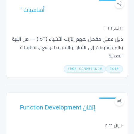
أساسيات IoT: دليل كامل لعام 2025 العربية
(Egyptian Modern Standard):
١١ يناير ٢٠٢٦
دليل عملي مفصل لفهم إنترنت الأشياء (IoT) — من البنية
والبروتوكولات إلى الأمان والقابلية للتوسع والتطبيقات
العملية.
EDGE COMPUTING
#
IOT
#
إتقان Edge Function Development: دليل
عملي كامل
١٠ يناير ٢٠٢٦