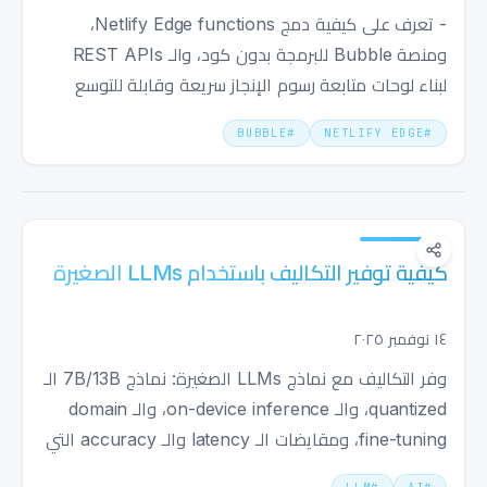
- تعرف على كيفية دمج Netlify Edge functions،
ومنصة Bubble للبرمجة بدون كود، والـ REST APIs
لبناء لوحات متابعة رسوم الإنجاز سريعة وقابلة للتوسع
وآلية للفرق الرشيقة (Agile).
BUBBLE
#
NETLIFY EDGE
#
كيفية توفير التكاليف باستخدام LLMs الصغيرة
١٤ نوفمبر ٢٠٢٥
وفر التكاليف مع نماذج LLMs الصغيرة: نماذج 7B/13B الـ
quantized، والـ on-device inference، والـ domain
fine-tuning، ومقايضات الـ latency والـ accuracy التي
تستحق القيام بها في 2026.