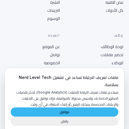
نبض التقنية
النشرة
كل الأدوات
التريندات
الوسوم
وظّف
الشركة
لوحة الوظائف
عن الموقع
تحضير مقابلات
تواصل
للوكلاء
الخصوصية
انشر وظيفة
الشروط
ملفات تعريف الارتباط تساعد في تشغيل Nerd Level Tech
RSS
بسلاسة.
نستخدم ملفات تعريف الارتباط للتحليلات (Google Analytics)، لتذكر تفضيلات
المظهر الخاصة بك، ولتحسين محتوانا. بالموافقة، فإنك توافق على التحليلات
والإعلانات المخصصة. يمكنك الرفض أو إلغاء الاشتراك في أي وقت.
©
2026
NerdLevelTech · صُنع بالكافيين والفضول
موافق
رفض
من إصدارات
LumaByte