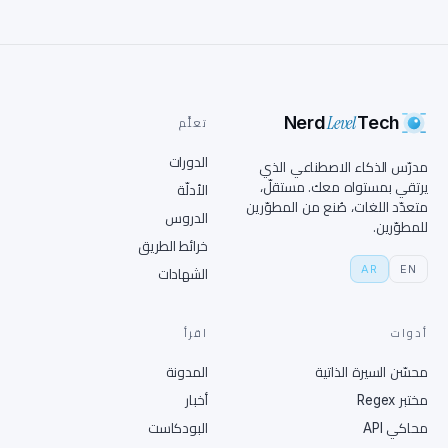
Level
Nerd
Tech
تعلَّم
الدورات
مدرّس الذكاء الاصطناعي الذي
يرتقي بمستواه معك. مستقلّ،
الأدلّة
متعدّد اللغات، صُنع من المطوّرين
الدروس
للمطوّرين.
خرائط الطريق
AR
EN
الشهادات
أدوات
اقرأ
محسّن السيرة الذاتية
المدونة
مختبر Regex
أخبار
محاكي API
البودكاست