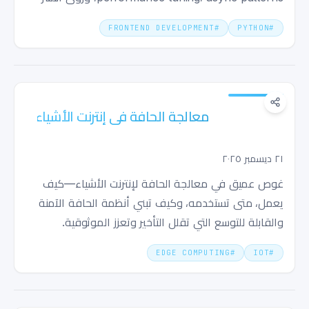
الواقعي.
FRONTEND DEVELOPMENT
#
PYTHON
#
معالجة الحافة في إنترنت الأشياء: أذكى، أسرع،
وأقرب للمصدر
٢١ ديسمبر ٢٠٢٥
غوص عميق في معالجة الحافة لإنترنت الأشياء—كيف
يعمل، متى تستخدمه، وكيف تبني أنظمة الحافة الآمنة
والقابلة للتوسع التي تقلل التأخير وتعزز الموثوقية.
EDGE COMPUTING
#
IOT
#