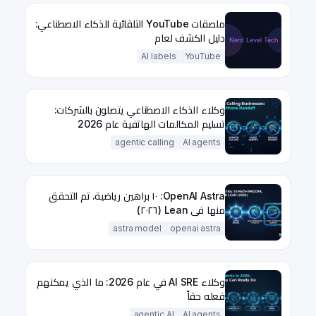
ملصقات YouTube التلقائية للذكاء الاصطناعي:
دليل الكشف لعام
AI labels
YouTube
وكلاء الذكاء الاصطناعي يتصلون بالشركات:
تسليم المكالمات الهاتفية عام 2026
agentic calling
AI agents
OpenAI Astra: ١٠ براهين رياضية، تم التحقق
منها في Lean (٢٠٢٦)
astra model
openai astra
وكلاء AI SRE في عام 2026: ما الذي يمكنهم
فعله حقاً
agentic AI
AI agents