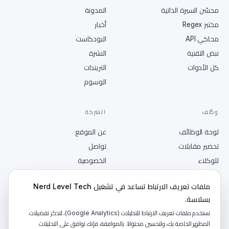
محسّن السيرة الذاتية
المدونة
مختبر Regex
أخبار
محاكي API
البودكاست
نبض التقنية
النشرة
كل الأدوات
التريندات
الوسوم
وظّف
الشركة
لوحة الوظائف
عن الموقع
تحضير مقابلات
تواصل
للوكلاء
الخصوصية
انشر وظيفة
الشروط
ملفات تعريف الارتباط تساعد في تشغيل Nerd Level Tech
RSS
بسلاسة.
نستخدم ملفات تعريف الارتباط للتحليلات (Google Analytics)، لتذكر تفضيلات
المظهر الخاصة بك، ولتحسين محتوانا. بالموافقة، فإنك توافق على التحليلات