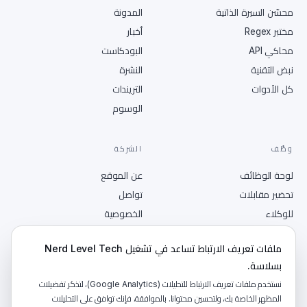
محسّن السيرة الذاتية
المدونة
مختبر Regex
أخبار
محاكي API
البودكاست
نبض التقنية
النشرة
كل الأدوات
التريندات
الوسوم
وظّف
الشركة
لوحة الوظائف
عن الموقع
تحضير مقابلات
تواصل
للوكلاء
الخصوصية
انشر وظيفة
الشروط
ملفات تعريف الارتباط تساعد في تشغيل Nerd Level Tech
RSS
بسلاسة.
نستخدم ملفات تعريف الارتباط للتحليلات (Google Analytics)، لتذكر تفضيلات
المظهر الخاصة بك، ولتحسين محتوانا. بالموافقة، فإنك توافق على التحليلات