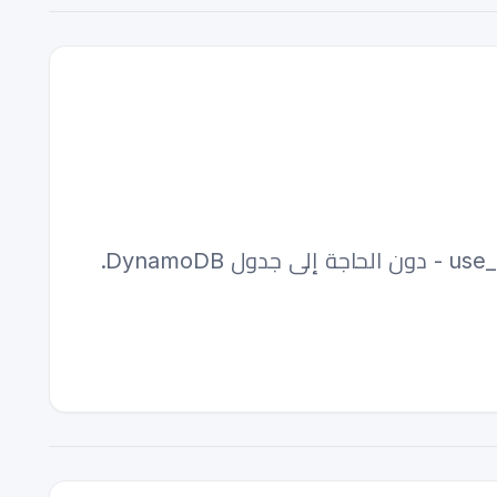
قم بتفعيل خاصية قفل الحالة الأصلية (native state locking) في Terraform S3 باستخدام use_lockfile - دون الحاجة إلى جدول DynamoDB.