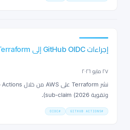
إجراءات GitHub OIDC إلى AWS: Terraform بدون مفاتيح (2026)
٢٧ مايو ٢٠٢٦
وتقوية sub-claim (2026).
OIDC
#
GITHUB ACTIONS
#