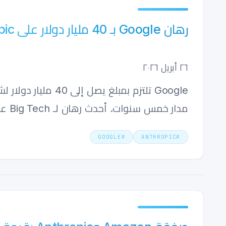
رهان Google بـ 40 مليار دولار على Anthropic: سيولة، وCompute، وClaude
٢٦ أبريل ٢٠٢٦
مدار خمس سنوات. أحدث رهان لـ Big Tech على البنية التحتية لـ AI.
GOOGLE
#
ANTHROPIC
#