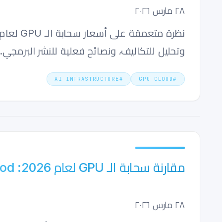
٢٨ مارس ٢٠٢٦
وتحليل للتكاليف، ونصائح فعلية للنشر البرمجي.
AI INFRASTRUCTURE
#
GPU CLOUD
#
مقارنة سحابة الـ GPU لعام 2026: RunPod و Vast.ai و Thunder ضد AWS
٢٨ مارس ٢٠٢٦