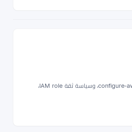
نشر Terraform على AWS من خلال GitHub Actions بدون أسرار طويلة الأمد — configure-aws-credentials v6، وسياسة ثقة IAM role،