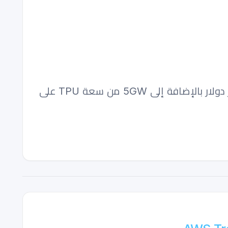
Google تلتزم بمبلغ يصل إلى 40 مليار دولار لشركة Anthropic — 10 مليار دولار حالياً بتقييم 350 مليار دولار بالإضافة إلى 5GW من سعة TPU على