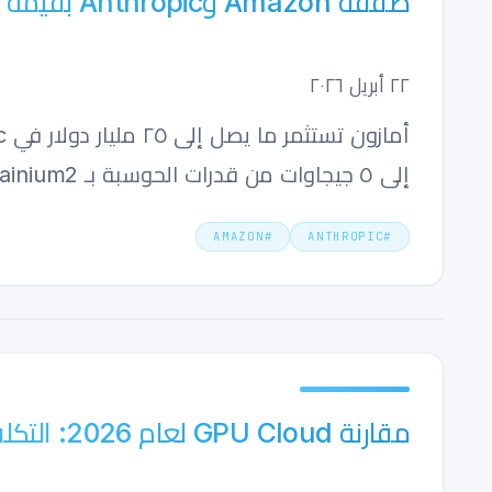
صفقة Amazon وAnthropic بقيمة 100 مليار دولار: 5 جيجاوات من حوسبة AWS Trainium
٢٢ أبريل ٢٠٢٦
إلى ٥ جيجاوات من قدرات الحوسبة بـ Trainium2 و Trainium3.
AMAZON
#
ANTHROPIC
#
مقارنة GPU Cloud لعام 2026: التكلفة الحقيقية لـ AI Compute