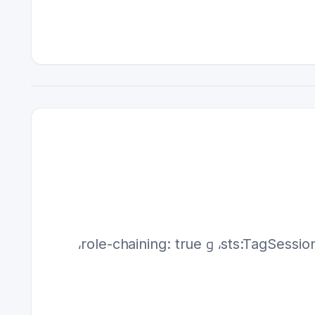
دليل عملي: النشر إلى حسابات AWS متعددة من GitHub Actions باستخدام دور OIDC hub واحد، و sts:TagSession، و role-chaining: true،