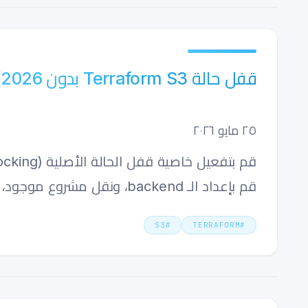
قفل حالة Terraform S3 بدون DynamoDB (2026)
٢٥ مايو ٢٠٢٦
قم بإعداد الـ backend، ونقل مشروع موجود، وتأمين صلاحيات IAM.
S3
#
TERRAFORM
#