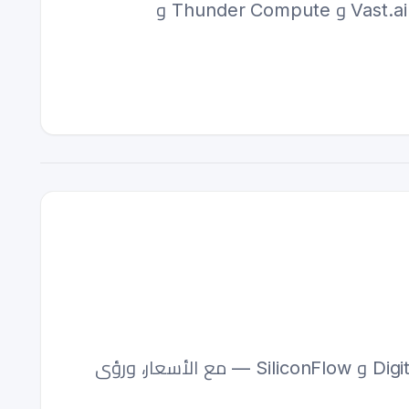
سحابات GPU المتخصصة تكلفتها أقل بنسبة 60–85% من AWS. تم عمل اختبارات أداء لـ RunPod و Vast.ai و Thunder Compute و
استكشف منصات السحابة الرائدة للذكاء الاصطناعي لعام 2026 — من AWS و Azure إلى DigitalOcean و SiliconFlow — مع الأسعار، ورؤى