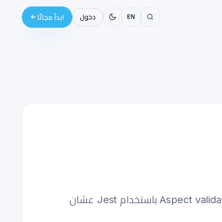
EN
دخول
ابدأ مجانًا
اتعلم اختبار AWS CDK في TypeScript: اكتب fine-grained assertions، و snapshot tests، و Aspect validation باستخدام Jest عشان