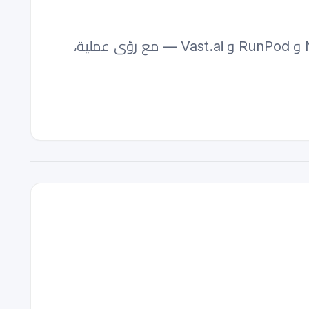
نظرة متعمقة على أسعار سحابة الـ GPU لعام 2026 — من AWS و Google Cloud إلى Northflank و RunPod و Vast.ai — مع رؤى عملية،