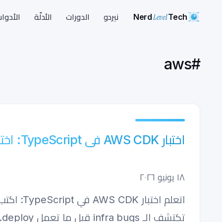
Nerd
Level
Tech
نيردو
الدورات
الأدلّة
الأدوا
aws
#
اختبار AWS CDK في TypeScript: اختبر قبل النشر
١٨ يونيو ٢٠٢٦
تكتشف الـ infra bugs قبل ما تعمل deploy.