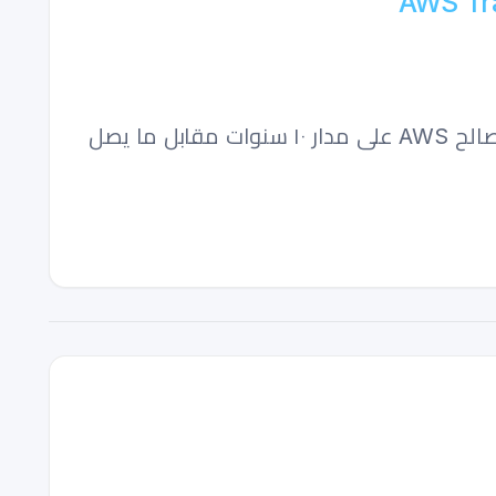
أمازون تستثمر ما يصل إلى ٢٥ مليار دولار في Anthropic بينما تلتزم Anthropic بإنفاق ١٠٠ مليار دولار لصالح AWS على مدار ١٠ سنوات مقابل ما يصل