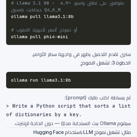
# Llama 3.1 8B – متوافق على نطاق واسع، ~4.9 
جيجابايت بتنسيق Q4_K_M
# أو نموذج أصغر لأجهزة اللابتوب
سترى تقدم التحميل يظهر في واجهة سطر الأوامر.
الخطوة 3: تشغيل النموذج
ثم ببساطة اكتب طلبك (prompt):
> Write a Python script that sorts a list 
سيقوم Ollama ببث الاستجابة محليًا — دون الحاجة للإنترنت.
مثال: تشغيل نموذج LLM باستخدام Hugging Face