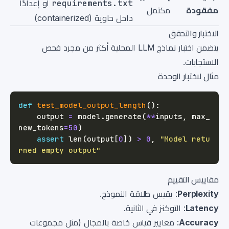
requirements.txt
أو إعدادًا
مفقودة
مكتمل
داخل حاوية (containerized)
الاختبار والتحقق
يتضمن اختبار نماذج LLM المحلية أكثر من مجرد فحص
الاستجابات.
مثال لاختبار الوحدة
def
test_model_output_length
(
)
:
    output 
=
 model
.
generate
(
**
inputs
,
 max_
new_tokens
=
50
)
assert
len
(
output
[
0
]
)
>
0
,
"Model retu
rned empty output"
مقاييس التقييم
Perplexity
: يقيس طلاقة النموذج.
Latency
: التوكنز في الثانية.
Accuracy
: معايير قياس خاصة بالمجال (مثل مجموعات