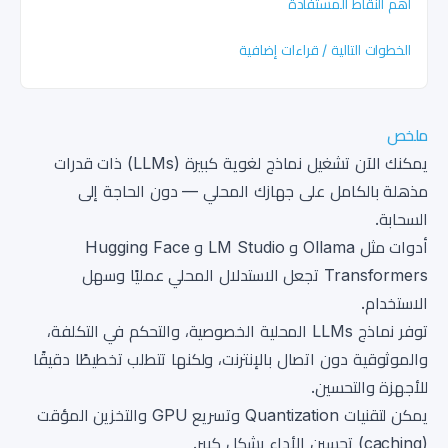
أهم النقاط المستفادة
الخطوات التالية / قراءات إضافية
ملخص
يمكنك الآن تشغيل نماذج لغوية كبيرة (LLMs) ذات قدرات
مذهلة بالكامل على جهازك المحلي — دون الحاجة إلى
السحابة.
أدوات مثل Ollama و LM Studio و Hugging Face
Transformers تجعل الاستدلال المحلي عمليًا وسهل
الاستخدام.
توفر نماذج LLMs المحلية الخصوصية، والتحكم في التكلفة،
والموثوقية دون اتصال بالإنترنت، ولكنها تتطلب تخطيطًا دقيقًا
للأجهزة والتحسين.
يمكن لتقنيات Quantization وتسريع GPU والتخزين المؤقت
(caching) تحسين الأداء بشكل كبير.