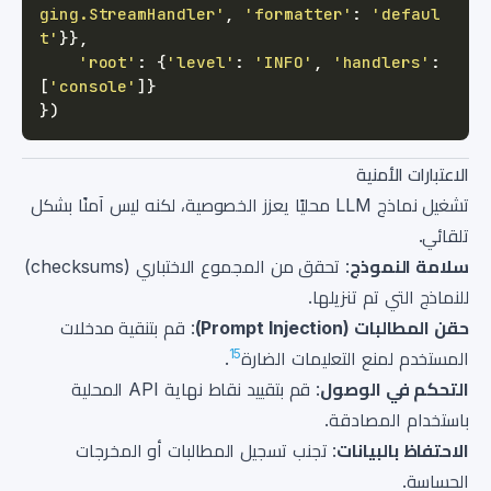
ging.StreamHandler'
,
'formatter'
:
'defaul
t'
}
}
,
'root'
:
{
'level'
:
'INFO'
,
'handlers'
:
[
'console'
]
}
}
)
الاعتبارات الأمنية
تشغيل نماذج LLM محليًا يعزز الخصوصية، لكنه ليس آمنًا بشكل
تلقائي.
سلامة النموذج
: تحقق من المجموع الاختباري (checksums)
للنماذج التي تم تنزيلها.
حقن المطالبات (Prompt Injection)
: قم بتنقية مدخلات
15
المستخدم لمنع التعليمات الضارة
.
التحكم في الوصول
: قم بتقييد نقاط نهاية API المحلية
باستخدام المصادقة.
الاحتفاظ بالبيانات
: تجنب تسجيل المطالبات أو المخرجات
الحساسة.