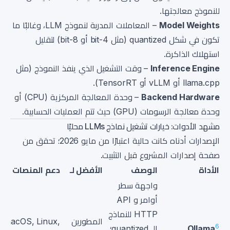
للنموذج معالجتها.
Model Weights
– المعاملات المدربة لنموذج LLM، وغالبًا ما
تكون في شكل quantized (مثل 4-bit أو 8-bit) لتقليل
استهلاك الذاكرة.
Inference Engine
– وقت التشغيل الذي ينفذ النموذج (مثل
llama.cpp أو vLLM أو TensorRT).
Backend Hardware
– وحدة المعالجة المركزية (CPU) أو
وحدة معالجة الرسومات (GPU) حيث تتم العمليات الحسابية.
مشهد الأدوات: خيارات تشغيل نماذج LLMs محليًا
الإصدارات أدناه كانت حالية اعتبارًا من مايو 2026؛ تحقق من
صفحة إصدارات المشروع قبل التثبيت.
الأداة
الوصف
الأفضل لـ
دعم المنصات
ا
واجهة سطر
أوامر و API
HTTP للنماذج
المطورين
macOS, Linux,
6
Ollama
الـ quantized؛
x