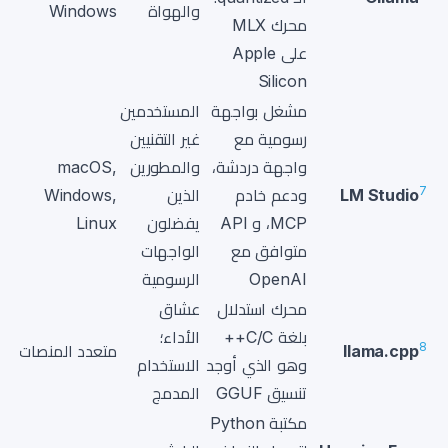
والهواة
Windows
محرك MLX
على Apple
Silicon
مشغل بواجهة
المستخدمين
رسومية مع
غير التقنيين
واجهة دردشة،
والمطورين
macOS,
7
LM Studio
ودعم خادم
الذين
Windows,
2
MCP، و API
يفضلون
Linux
متوافق مع
الواجهات
OpenAI
الرسومية
محرك استدلال
عشاق
بلغة C/C++
الأداء؛
إ
8
llama.cpp
متعدد المنصات
وهو الذي أوجد
الاستخدام
م
تنسيق GGUF
المدمج
مكتبة Python