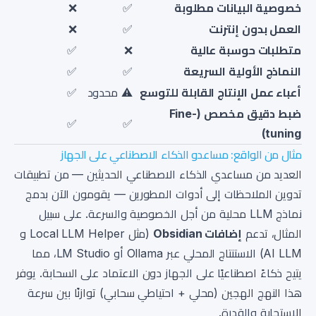
خصوصية البيانات مطلوبة
✅
❌
العمل بدون إنترنت
✅
❌
متطلبات حوسبة عالية
❌
✅
النماذج الأولية السريعة
✅
✅
أعباء عمل الإنتاج القابلة للتوسع
⚠️ محدود
✅
ضبط دقيق مخصص (Fine-
✅
✅
tuning)
مثال من الواقع: مساعدو الذكاء الاصطناعي على الجهاز
العديد من مساعدي الذكاء الاصطناعي الحديثين — من تطبيقات
تدوين الملاحظات إلى أدوات المطورين — يقومون الآن بدمج
نماذج LLM محلية من أجل الخصوصية والسرعة. على سبيل
المثال، تدعم
إضافات Obsidian
(مثل Local LLM Helper و
AI LLM) الاستنتاج المحلي عبر Ollama أو LM Studio، مما
يتيح ذكاءً اصطناعيًا على الجهاز دون الاعتماد على السحابة. يوفر
هذا النهج الهجين (محلي + احتياطي سحابي) توازنًا بين سرعة
الاستجابة والقدرة.