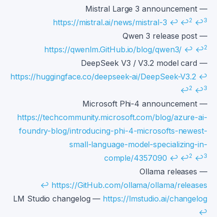
Mistral Large 3 announcement —
2
3
https://mistral.ai/news/mistral-3
↩
↩
↩
Qwen 3 release post —
2
https://qwenlm.GitHub.io/blog/qwen3/
↩
↩
DeepSeek V3 / V3.2 model card —
https://huggingface.co/deepseek-ai/DeepSeek-V3.2
↩
2
3
↩
↩
Microsoft Phi-4 announcement —
https://techcommunity.microsoft.com/blog/azure-ai-
foundry-blog/introducing-phi-4-microsofts-newest-
small-language-model-specializing-in-
2
3
comple/4357090
↩
↩
↩
Ollama releases —
↩
https://GitHub.com/ollama/ollama/releases
LM Studio changelog —
https://lmstudio.ai/changelog
↩