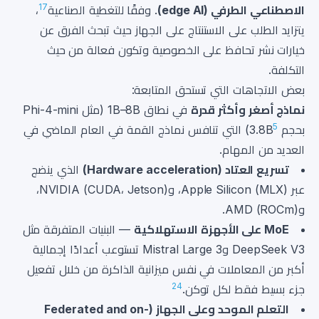
17
الاصطناعي الطرفي (edge AI)
. وفقًا للتغطية الصناعية
،
يتزايد الطلب على الاستنتاج على الجهاز حيث تبحث الفرق عن
خيارات نشر تحافظ على الخصوصية وتكون فعالة من حيث
التكلفة.
بعض الاتجاهات التي تستحق المتابعة:
نماذج أصغر وأكثر قدرة
في نطاق 1B–8B (مثل Phi-4-mini
5
بحجم 3.8B
) التي تنافس نماذج القمة في العام الماضي في
العديد من المهام.
تسريع العتاد (Hardware acceleration)
الذي ينضج
عبر Apple Silicon (MLX)، وNVIDIA (CUDA، Jetson)،
وAMD (ROCm).
MoE على الأجهزة الاستهلاكية
— البنيات المتفرقة مثل
DeepSeek V3 وMistral Large 3 تستوعب أعدادًا إجمالية
أكبر من المعاملات في نفس ميزانية الذاكرة من خلال تفعيل
2
4
جزء بسيط فقط لكل توكن.
التعلم الموحد وعلى الجهاز (Federated and on-