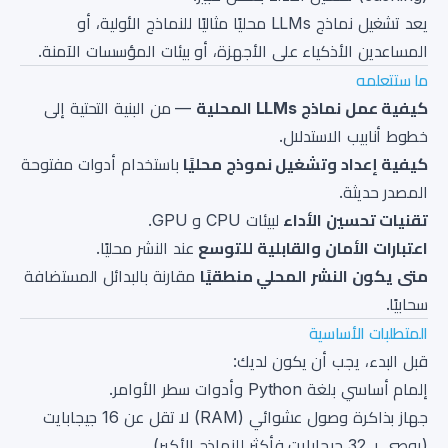
يعد تشغيل نماذج LLMs محليًا مثاليًا للنماذج الأولية، أو
المساعدين الأذكياء على الأجهزة، أو بيئات المؤسسات الآمنة.
ما ستتعلمه
كيفية عمل نماذج LLMs المحلية
— من البنية التحتية إلى
خطوط أنابيب الاستدلال.
كيفية إعداد وتشغيل نموذج محليًا
باستخدام أدوات مفتوحة
المصدر حديثة.
تقنيات تحسين الأداء
لبيئات CPU و GPU.
اعتبارات الأمان والقابلية للتوسع
عند النشر محليًا.
متى يكون النشر المحلي منطقيًا
مقارنة بالبدائل المستضافة
سحابيًا.
المتطلبات الأساسية
قبل البدء، يجب أن يكون لديك:
إلمام أساسي بلغة Python وأدوات سطر الأوامر.
جهاز بذاكرة وصول عشوائي (RAM) لا تقل عن 16 جيجابايت
(يوصى بـ 32 جيجابايت فأكثر للنماذج الأكبر).