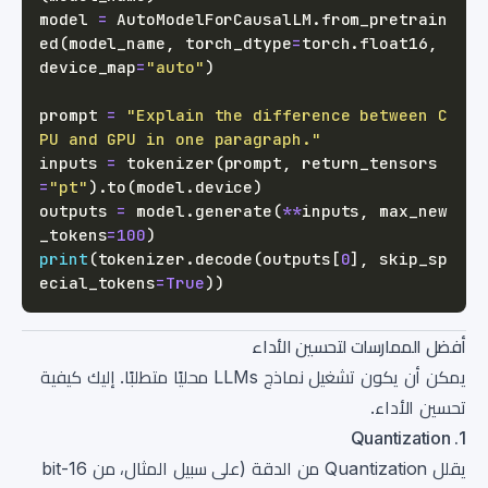
model 
=
 AutoModelForCausalLM
.
from_pretrain
ed
(
model_name
,
 torch_dtype
=
torch
.
float16
,
device_map
=
"auto"
)
prompt 
=
"Explain the difference between C
PU and GPU in one paragraph."
inputs 
=
 tokenizer
(
prompt
,
 return_tensors
=
"pt"
)
.
to
(
model
.
device
)
outputs 
=
 model
.
generate
(
**
inputs
,
 max_new
_tokens
=
100
)
print
(
tokenizer
.
decode
(
outputs
[
0
]
,
 skip_sp
ecial_tokens
=
True
)
)
أفضل الممارسات لتحسين الأداء
يمكن أن يكون تشغيل نماذج LLMs محليًا متطلبًا. إليك كيفية
تحسين الأداء.
1. Quantization
يقلل Quantization من الدقة (على سبيل المثال، من 16-bit