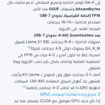
إلى 4-bit) لتوفير الذاكرة وتسريع الاستدلال. تدعم مكتبات مثل
bitsandbytes
وتنسيقات
GGUF
هذا الأمر.
FP16 (الدقة القياسية، نموذج 7-8B):
استخدام الذاكرة: ~14–16 جيجابايت
السرعة: تعتمد على الأجهزة
بعد Quantization (4-bit، نموذج 7-8B):
استهلاك الذاكرة: ~4–6 جيجابايت (Llama 3.1 8B بتنسيق
13
Q4_K_M يستهلك حوالي 4.9 جيجابايت تقريبًا)
السرعة: غالبًا ما تكون أسرع بـ 2–4 مرات من FP16 في
الممارسة العملية؛ وتختلف بشكل كبير حسب الأجهزة وبيئة
التشغيل
أضف 1–2 جيجابايت فوق وزن النموذج لـ KV cache وأعباء
التشغيل عند أطوال السياق المعتادة (4K–8K). السياقات
13
الطويلة (32K+) قد تتطلب 2–4 جيجابايت إضافية.
2. تسريع وحدة معالجة الرسومات (GPU)
إذا كان لديك GPU متوافق مع CUDA، فاستفد منه عبر