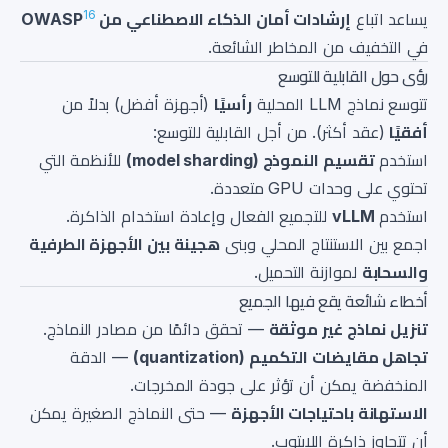
16
يساعد اتباع
إرشادات أمان الذكاء الاصطناعي من OWASP
في التخفيف من المخاطر الشائعة.
رؤى حول القابلية للتوسع
تتوسع نماذج LLM المحلية
رأسيًا
(أجهزة أفضل) بدلاً من
أفقيًا
(عقد أكثر). من أجل القابلية للتوسع:
استخدم
تقسيم النموذج (model sharding)
للأنظمة التي
تحتوي على وحدات GPU متعددة.
استخدم
vLLM
للتجميع الفعال وإعادة استخدام الذاكرة.
اجمع بين الاستنتاج المحلي وبنى
هجينة بين الأجهزة الطرفية
والسحابة
لموازنة التحميل.
أخطاء شائعة يقع فيها الجميع
تنزيل نماذج غير موثقة
— تحقق دائمًا من مصادر النماذج.
تجاهل مقايضات التكميم (quantization)
— الدقة
المنخفضة يمكن أن تؤثر على جودة المخرجات.
الاستهانة باحتياجات الأجهزة
— حتى النماذج الصغيرة يمكن
أن تتجاوز ذاكرة اللابتوب.