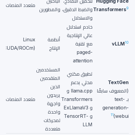
Hugging Face
لتحميل النماذج،
الباحثين
متعدد المنصات
x
9
Transformers
والضبط الدقيق،
والمطورين
والاستدلال
خادم استدلال
عالي الإنتاجية
أنظمة
Linux
10
vLLM
مع تقنية
x
الإنتاج
(CUDA/ROCm)
paged-
attention
المستخدمين
تطبيق مكتبي
المتقدمين
TextGen
محلي يدعم
الذين
(المعروف سابقًا
llama.cpp و
يريدون
بـ text-
Transformers
متعدد المنصات
x
واجهة
generation-
و ExLlamaV3
واحدة
11
webui)
و TensorRT-
لمحركات
LLM
متعددة