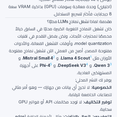
(اختياري) وحدة معالجة رسومات (GPU) بذاكرة VRAM سعة
8 جيجابايت فأكثر لتسريع الاستدلال.
مقدمة: لماذا نشغل نماذج LLMs محليًا؟
كان تشغيل النماذج اللغوية الكبيرة محليًا في السابق خيالاً
مخصصًا لمختبرات الأبحاث. ولكن بفضل التقدم في تقنيات
model quantization، وأوقات التشغيل الفعالة، والأدوات
مفتوحة المصدر، أصبح من العملي الآن تشغيل نماذج مفتوحة
2
1
الأوزان مثل
Llama 4 Scout
، و
Mistral Small 4
، و
5
4
3
Qwen 3
، و
DeepSeek V3
، و
Phi-4
على أجهزة
المستهلكين العادية.
يوفر لك النشر المحلي:
الخصوصية
: لا تخرج أي بيانات من جهازك — وهو أمر مثالي
للصناعات الخاضعة للرقابة.
توفير التكاليف
: لا توجد مكالمات API أو فواتير GPU
سحابية.
التوفر دون اتصال بالإنترنت
: مثالي لأجهزة الحافة (edge