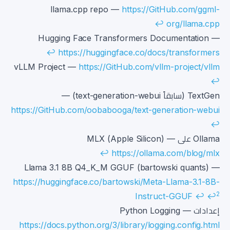
llama.cpp repo —
https://GitHub.com/ggml-
↩
org/llama.cpp
Hugging Face Transformers Documentation —
↩
https://huggingface.co/docs/transformers
vLLM Project —
https://GitHub.com/vllm-project/vllm
↩
TextGen (سابقاً text-generation-webui) —
https://GitHub.com/oobabooga/text-generation-webui
↩
Ollama على MLX (Apple Silicon) —
↩
https://ollama.com/blog/mlx
Llama 3.1 8B Q4_K_M GGUF (bartowski quants) —
https://huggingface.co/bartowski/Meta-Llama-3.1-8B-
2
Instruct-GGUF
↩
↩
إعدادات Python Logging —
https://docs.python.org/3/library/logging.config.html