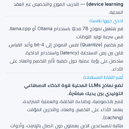
device learning)
— التدريب الموزع والتخصيص عبر العقد
المحلية.
تحدي جربها بنفسك
قم بتشغيل نموذج 7B محليًا باستخدام Ollama أو llama.cpp.
قس سرعة توليد التوكنات.
قم بتكميم (Quantize) نفس النموذج إلى 4-bit وأعد القياس.
قارن بين زمن الاستجابة (latency) واستخدام الذاكرة.
ستحصل على رؤية عملية حول كيفية تأثير التكميم والعتاد على
الأداء.
أهم النقاط المستفادة
تضع نماذج LLMs المحلية قوة الذكاء الاصطناعي
التوليدي بين يديك مباشرةً.
تتميز بالخصوصية، وكفاءة التكلفة، والعملية المتزايدة.
يعتمد الأداء على التكميم، والعتاد، والتخزين المؤقت
(caching).
مثالية للمساعدين الذين يعملون دون اتصال بالإنترنت، وأدوات