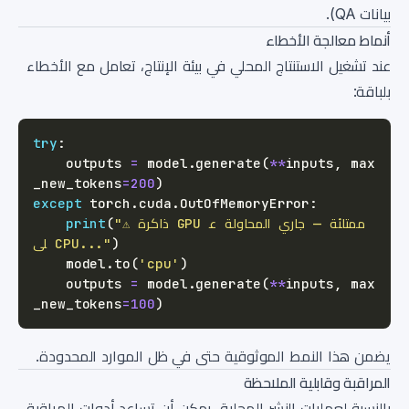
بيانات QA).
أنماط معالجة الأخطاء
عند تشغيل الاستنتاج المحلي في بيئة الإنتاج، تعامل مع الأخطاء
بلباقة:
try
:
    outputs 
=
 model
.
generate
(
**
inputs
,
 max
_new_tokens
=
200
)
except
 torch
.
cuda
.
OutOfMemoryError
:
"⚠️ ذاكرة GPU ممتلئة — جاري المحاولة ع
(
print
)
لى CPU..."
    model
.
to
(
'cpu'
)
    outputs 
=
 model
.
generate
(
**
inputs
,
 max
_new_tokens
=
100
)
يضمن هذا النمط الموثوقية حتى في ظل الموارد المحدودة.
المراقبة وقابلية الملاحظة
بالنسبة لعمليات النشر المحلية، يمكن أن تساعد أدوات المراقبة