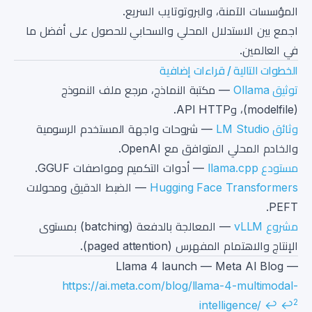
المؤسسات الآمنة، والبروتوتايب السريع.
اجمع بين الاستدلال المحلي والسحابي للحصول على أفضل ما
في العالمين.
الخطوات التالية / قراءات إضافية
توثيق Ollama
— مكتبة النماذج، مرجع ملف النموذج
(modelfile)، وAPI HTTP.
وثائق LM Studio
— شروحات واجهة المستخدم الرسومية
والخادم المحلي المتوافق مع OpenAI.
مستودع llama.cpp
— أدوات التكميم ومواصفات GGUF.
Hugging Face Transformers
— الضبط الدقيق ومحولات
PEFT.
مشروع vLLM
— المعالجة بالدفعة (batching) بمستوى
الإنتاج والاهتمام المفهرس (paged attention).
Footnotes
Llama 4 launch — Meta AI Blog —
https://ai.meta.com/blog/llama-4-multimodal-
2
intelligence/
↩
↩