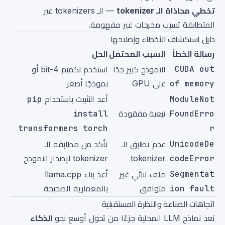
تخطي محاذاة الـ tokenizer
— الـ tokenizers غير
المتطابقة تسبب مخرجات غير مفهومة.
دليل استكشاف الأخطاء وإصلاحها
رسالة الخطأ
السبب المحتمل
الحل
CUDA out
النموذج كبير جدًا
استخدم تكميم 4-bit أو
of memory
على GPU
نموذجًا أصغر
ModuleNot
أعد التثبيت باستخدام
pip
FoundErro
تبعية مفقودة
install
transformers torch
r
UnicodeDe
عدم تطابق الـ
تأكد من مطابقة الـ
codeError
tokenizer
tokenizer لإصدار النموذج
Segmentat
ملف ثنائي غير
أعد بناء llama.cpp
ion fault
متوافق
بالمعمارية الصحيحة
اتجاهات الصناعة والنظرة المستقبلية
تعد نماذج LLM المحلية جزءًا من تحول أوسع نحو
الذكاء