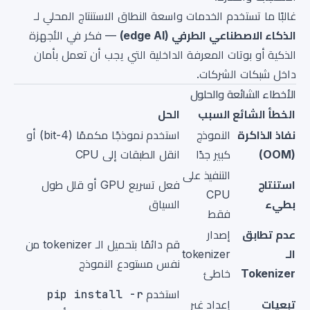
غالبًا ما تستخدم الخدمات واسعة النطاق الاستنتاج المحلي لـ
الذكاء الاصطناعي الطرفي (edge AI)
— فكر في الأجهزة
الذكية أو بوتات المعرفة الداخلية التي يجب أن تعمل بأمان
داخل شبكات الشركات.
الأخطاء الشائعة والحلول
الخطأ الشائع
السبب
الحل
نفاذ الذاكرة
النموذج
استخدم نموذجًا مكممًا (4-bit) أو
(OOM)
كبير جدًا
انقل الطبقات إلى CPU
التنفيذ على
استنتاج
فعل تسريع GPU أو قلل طول
CPU
بطيء
السياق
فقط
عدم تطابق
إصدار
قم دائمًا بتحميل الـ tokenizer من
الـ
tokenizer
نفس مستودع النموذج
Tokenizer
خاطئ
استخدم
pip install -r
تبعيات
إعداد غير