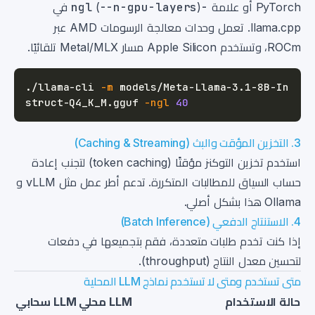
PyTorch أو علامة
-ngl
--n-gpu-layers
(
) في
llama.cpp. تعمل وحدات معالجة الرسومات AMD عبر
ROCm، وتستخدم Apple Silicon مسار Metal/MLX تلقائيًا.
./llama-cli 
-m
 models/Meta-Llama-3.1-8B-In
struct-Q4_K_M.gguf 
-ngl
40
3. التخزين المؤقت والبث (Caching & Streaming)
استخدم تخزين التوكنز مؤقتًا (token caching) لتجنب إعادة
حساب السياق للمطالبات المتكررة. تدعم أطر عمل مثل vLLM و
Ollama هذا بشكل أصلي.
4. الاستنتاج الدفعي (Batch Inference)
إذا كنت تخدم طلبات متعددة، فقم بتجميعها في دفعات
لتحسين معدل النتاج (throughput).
متى تستخدم ومتى لا تستخدم نماذج LLM المحلية
حالة الاستخدام
LLM محلي
LLM سحابي