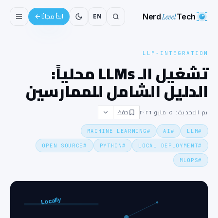
Nerd
Level
Tech
EN
ابدأ مجانًا
LLM-INTEGRATION
تشغيل الـ LLMs محلياً:
الدليل الشامل للممارسين
حفظ
تم التحديث: ٥ مايو ٢٠٢٦
MACHINE LEARNING
#
AI
#
LLM
#
OPEN SOURCE
#
PYTHON
#
LOCAL DEPLOYMENT
#
MLOPS
#