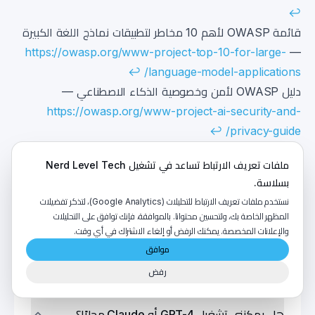
↩
قائمة OWASP لأهم 10 مخاطر لتطبيقات نماذج اللغة الكبيرة
https://owasp.org/www-project-top-10-for-large-
—
↩
language-model-applications/
دليل OWASP لأمن وخصوصية الذكاء الاصطناعي —
https://owasp.org/www-project-ai-security-and-
↩
privacy-guide/
اتجاهات سوق Edge AI (IEEE Spectrum) —
ملفات تعريف الارتباط تساعد في تشغيل Nerd Level Tech
↩
https://spectrum.ieee.org/edge-ai
بسلاسة.
نستخدم ملفات تعريف الارتباط للتحليلات (Google Analytics)، لتذكر تفضيلات
المظهر الخاصة بك، ولتحسين محتوانا. بالموافقة، فإنك توافق على التحليلات
والإعلانات المخصصة. يمكنك الرفض أو إلغاء الاشتراك في أي وقت.
الأسئلة الشائعة
موافق
رفض
هل يمكنني تشغيل GPT-4 أو Claude محليًا؟