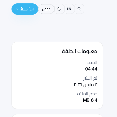
EN
دخول
ابدأ مجانًا
معلومات الحلقة
المدة
04:44
تم النشر
٢ مارس ٢٠٢٦
حجم الملف
MB
6.4