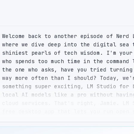
Welcome back to another episode of Nerd L
where we dive deep into the digital sea t
shiniest pearls of tech wisdom. I'm your 
who spends too much time in the command l
the one who asks, have you tried turning 
way more often than I should? Today, we'r
something super exciting, LM Studio for b
local AI models like a pro without having
cloud services. That's right, Jamie. LM S
free desktop app that lets you run open s
models right on your own machine. Full GP
cloud, no monthly subscription fees. It's