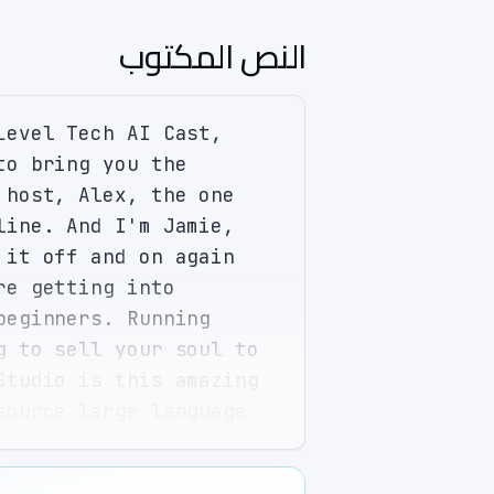
النص المكتوب
evel Tech AI Cast, 
o bring you the 
host, Alex, the one 
ine. And I'm Jamie, 
it off and on again 
e getting into 
eginners. Running 
 to sell your soul to 
tudio is this amazing 
ource large language 
U acceleration, no 
 like having your own 