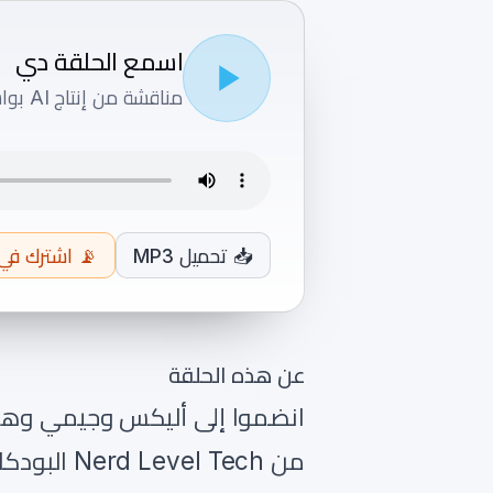
اسمع الحلقة دي
مناقشة من إنتاج AI بواسطة Alex و Jamie
📥
تحميل MP3
📡
اشترك في SS
عن هذه الحلقة
من Nerd Level Tech البودكاست الذكي.