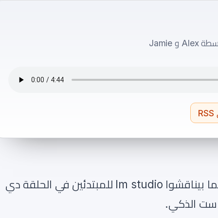
R
انضموا إلى أليكس وجيمي وهما بيناقشوا lm studio للمبتدئين في الحلقة دي