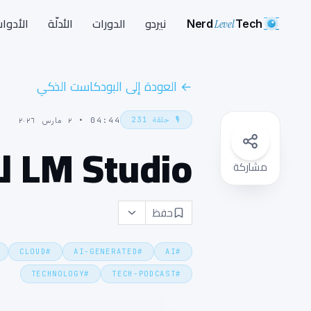
Nerd
Level
Tech
نيردو
الدورات
الأدلّة
الأدوا
←
العودة إلى البودكاست الذكي
🎙️
حلقة
231
04:44
•
٢ مارس ٢٠٢٦
LM Studio للمبتدئين
مشاركة
حفظ
CLOUD
#
AI-GENERATED
#
AI
#
TECHNOLOGY
#
TECH-PODCAST
#