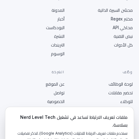
محسّن السيرة الذاتية
المدونة
مختبر Regex
أخبار
محاكي API
البودكاست
نبض التقنية
النشرة
كل الأدوات
التريندات
الوسوم
وظّف
الشركة
لوحة الوظائف
عن الموقع
تحضير مقابلات
تواصل
للوكلاء
الخصوصية
انشر وظيفة
الشروط
ملفات تعريف الارتباط تساعد في تشغيل Nerd Level Tech
RSS
بسلاسة.
نستخدم ملفات تعريف الارتباط للتحليلات (Google Analytics)، لتذكر تفضيلات