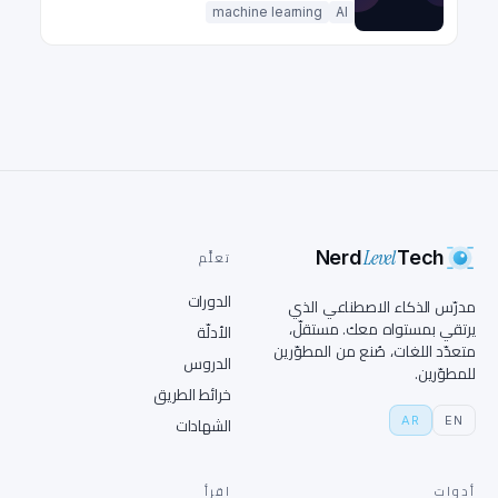
واحد
machine learning
AI
Level
Nerd
Tech
تعلَّم
الدورات
مدرّس الذكاء الاصطناعي الذي
يرتقي بمستواه معك. مستقلّ،
الأدلّة
متعدّد اللغات، صُنع من المطوّرين
الدروس
للمطوّرين.
خرائط الطريق
AR
EN
الشهادات
أدوات
اقرأ