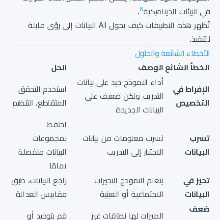
6
في البيئات الديناميكية
.
تُظهر هذه التطبيقات كيف يحول AI البيانات إلى رؤى قابلة
للتنفيذ.
الأخطاء الشائعة والحلول
الخطأ الشائع
الوصف
الحل
أداء النموذج جيد على بيانات
الإفراط في
استخدم التحقق
التدريب ولكن ضعيف على
التخصيص
المتقاطع، التنظيم
البيانات الجديدة
احتفظ
تسرب
تسرب معلومات من بيانات
بمجموعات
البيانات
الاختبار إلى التدريب
البيانات منفصلة
تمامًا
تحيز في
يتعلم النموذج التحيزات
راجع البيانات، طبق
البيانات
الاجتماعية أو العينية
مقاييس العدالة
ضعف
الميزات لها نطاقات غير
قم بتوحيد أو