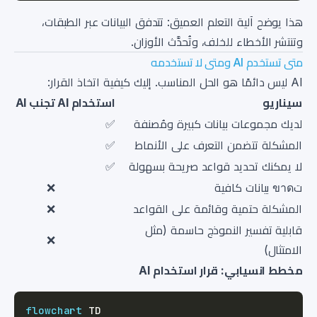
هذا يوضح آلية التعلم العميق: تتدفق البيانات عبر الطبقات،
وتنتشر الأخطاء للخلف، وتُحدَّث الأوزان.
متى تستخدم AI ومتى لا تستخدمه
AI ليس دائمًا هو الحل المناسب. إليك كيفية اتخاذ القرار:
سيناريو
استخدام AI
تجنب AI
لديك مجموعات بيانات كبيرة ومُصنفة
✅
المشكلة تتضمن التعرف على الأنماط
✅
لا يمكنك تحديد قواعد صريحة بسهولة
✅
تขาด بيانات كافية
❌
المشكلة حتمية وقائمة على القواعد
❌
قابلية تفسير النموذج حاسمة (مثل
❌
الامتثال)
مخطط انسيابي: قرار استخدام AI
flowchart