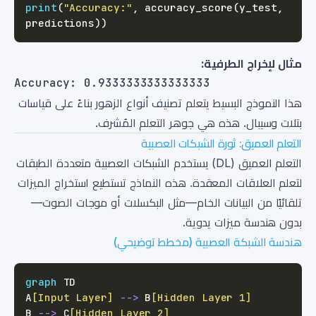
print
(
"Accuracy:"
,
 accuracy_score
(
y_test
,
predictions
)
)
مثال لإخراج الطرفية:
هذا النموذج البسيط يتعلم تصنيف أنواع الزهور بناءً على قياسات
بتلات وسيبال. هذه هي جوهر التعلم المُشرف.
التعلم العميق: ثورة الشبكات العصبية
التعلم العميق (DL) يستخدم الشبكات العصبية متعددة الطبقات
لتعلم العلاقات المعقدة. هذه النماذج تستطيع استخراج الميزات
تلقائيًا من البيانات الخام—مثل البكسلات أو موجات الصوت—
بدون هندسة ميزات يدوية.
هندسة الشبكة العصبية (مخطط توضيحي)
graph
A
[Input Layer]
-->
 B
[Hidden Layer 1]
B 
-->
 C
[Hidden Layer 2]