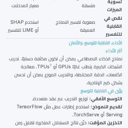
تسوية
متسقة
معيار المدخلات
الميزات
نقص في
صعوبة تفسير النماذج
استخدم SHAP
القابلية
العميقة
أو LIME للتفسير
للتفسير
الأداء، القابلية للتوسع، والأمان
آثار الأداء
نماذج الذكاء الاصطناعي يمكن أن تكون مكثفة حسابيًا. تدريب
7
الشبكات الكبيرة يتطلب غالبًا GPUs أو TPUs
. معالجة
الدُفعات، الدقة المختلطة، والتدريب الموزع يمكن أن تحسن
بشكل كبير الإنتاجية.
رؤى في القابلية للتوسع
التوسع الأفقي:
توزيع التدريب عبر عقد متعددة.
تقديم النموذج:
استخدم إطارات عمل مثل TensorFlow
Serving أو TorchServe.
التخزين المؤقت:
خزّن نتائج الاستدلال المتكررة لتقليل زمن