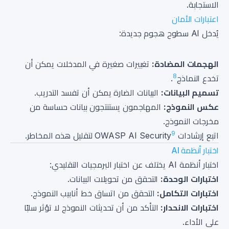
الاستجابة.
اعتبارات الأمان
يُدخل AI سطوح هجوم جديدة:
الهجمات المضادة:
تغييرات صغيرة في المدخلات يمكن أن
8
تخدع النماذج
.
تسميم البيانات:
البيانات الضارة يمكن أن تفسد التدريب.
عكس النموذج:
المهاجمون يستنتجون بيانات حساسة من
مخرجات النموذج.
9
اتبع إرشادات OWASP AI Security
لتقليل هذه المخاطر.
اختبار أنظمة AI
اختبار أنظمة AI يختلف عن اختبار البرمجيات التقليدي:
اختبارات الوحدة:
التحقق من تحويلات البيانات.
اختبارات التكامل:
التحقق من اتساق خط أنابيب النموذج.
اختبارات الانحدار:
التأكد من أن تحديثات النموذج لا تؤثر سلبًا
على الأداء.