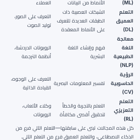
(ML)
الأنماط من البيانات
العملاء
التعلم
الشبكات العصبية ذات
التعرف على الصور،
العميق
الطبقات العديدة للتعرف
توليد الصوت
(DL)
على الأنماط المعقدة
معالجة
اللغة
فهم وإنشاء اللغة
الروبوتات الدردشة،
الطبيعية
البشرية
أنظمة الترجمة
(NLP)
الرؤية
التعرف على الوجوه،
الحاسوبية
تفسير المعلومات البصرية
القيادة الذاتية
(CV)
التعلم
التعلم بالتجربة والخطأ
وكلاء الألعاب،
التعزيزي
لتحقيق أقصى مكافأة
الروبوتات
(RL)
كل هذه المجالات تبنى على سابقتها—التعلم الآلي فرع من
الذكاء الاصطناعي، والتعلم العميق فرع من التعلم الآلي.