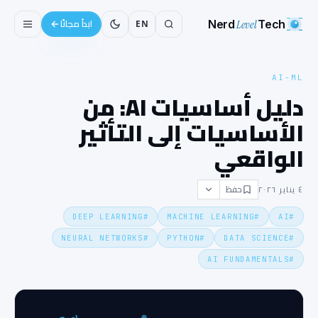
Nerd
Level
Tech
EN
ابدأ مجانًا
AI-ML
دليل أساسيات AI: من
الأساسيات إلى التأثير
الواقعي
حفظ
٤ يناير ٢٠٢٦
DEEP LEARNING
#
MACHINE LEARNING
#
AI
#
NEURAL NETWORKS
#
PYTHON
#
DATA SCIENCE
#
AI FUNDAMENTALS
#