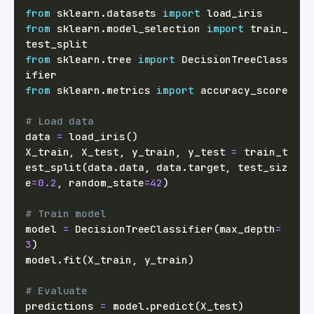
from
 sklearn
.
datasets 
import
from
 sklearn
.
model_selection 
import
 train_
from
 sklearn
.
tree 
import
 DecisionTreeClass
from
 sklearn
.
metrics 
import
# Load data
data 
=
 load_iris
(
)
X_train
,
 X_test
,
 y_train
,
 y_test 
=
 train_t
est_split
(
data
.
data
,
 data
.
target
,
 test_siz
e
=
0.2
,
 random_state
=
42
)
# Train model
model 
=
 DecisionTreeClassifier
(
max_depth
=
3
)
model
.
fit
(
X_train
,
 y_train
)
# Evaluate
predictions 
=
 model
.
predict
(
X_test
)