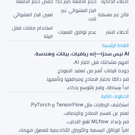
أخطاء الذاكرة
حجم الدفعة كبير جدًا
خفض حجم الدفعة
البذر العشوائي غير
نتائج غير متسقة
تعيين البذر العشوائي
ثابت
استخدام ملفات قفل
أخطاء النشر
عدم توافق التبعيات
البيئة
النقاط الرئيسية
AI ليس سحرًا—إنه رياضيات، بيانات، وهندسة.
افهم مشكلتك قبل اختيار AI.
جودة البيانات أهم من تعقيد النموذج.
قم دائمًا باختبار النماذج ومراقبتها وتأمينها.
ابدأ ببساطة، وقم بالتوسع بذكاء.
الخطوات التالية
استكشف الإطارات مثل TensorFlow و PyTorch.
تعلم عن تفسير النماذج والإنصاف.
قم بإعداد MLflow لتتبع التجارب.
اقرأ الوثائق الرسمية والأوراق الأكاديمية لتعميق فهمك.