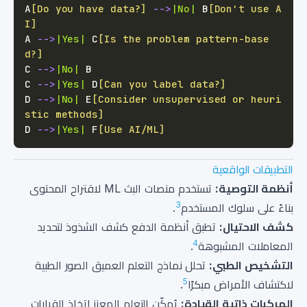
A
[Do you have data?]
-->
|No|
 B
[Don't use A
I]
A 
-->
|Yes|
 C
[Is the problem pattern-base
d?]
C 
-->
|No|
C 
-->
|Yes|
 D
[Can you label data?]
D 
-->
|No|
 E
[Consider unsupervised or heuri
stic methods]
D 
-->
|Yes|
 F
[Use AI/ML]
التطبيقات الواقعية
أنظمة التوصية:
تستخدم منصات البث ML لاقتراح المحتوى
3
بناءً على سلوك المستخدم
.
كشف الاحتيال:
تطبق أنظمة الدفع كشف الشذوذ لتحديد
4
المعاملات المشبوهة
.
التشخيص الطبي:
تحلل نماذج التعلم العميق الصور الطبية
5
لاكتشاف الأمراض مبكرًا
.
المركبات ذاتية القيادة:
يُمكّن التعلم المعزز اتخاذ القرارات