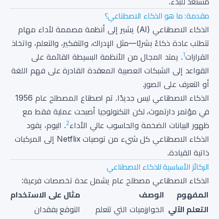
مستعد للبدء.
مقدمة: ما هو الذكاء الاصطناعي؟
الذكاء الاصطناعي (AI) يشير إلى أنظمة مصممة لأداء مهام
تتطلب عادة ذكاءً بشريًا—مثل الإدراك، والتفكير، والتعلم، واتخاذ
1
القرارات
. يمتد المجال من الأنظمة البسيطة القائمة على
القواعد إلى الشبكات العصبية المعقدة القادرة على فهم اللغة
أو التعرف على الصور.
الذكاء الاصطناعي ليس جديدًا. تم اصطناع المصطلح عام 1956
في مؤتمر دارتموث، لكن التكنولوجيا أصبحت عملية فقط مع
2
ظهور البيانات الضخمة والحاسوب عالي الأداء
. اليوم، يقود
الذكاء الاصطناعي كل شيء من توصيات Netflix إلى المركبات
ذاتية القيادة.
الركائز الأساسية للذكاء الاصطناعي
الذكاء الاصطناعي مصطلح عام يشمل عدة تخصصات فرعية:
المفهوم
الوصف
مثال على الاستخدام
التعلم الآلي
الخوارزميات التي تتعلم
التوقع بفقدان