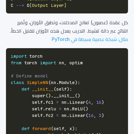
C 
-->
 D
[Output Layer]
كل عقدة (عصبون) تعالج المدخلات، وتطبق الأوزان، وتُمرر
النتائج عبر دالة تنشيط. التدريب يعدل هذه الأوزان لتقليل الخطأ.
مثال: شبكة عصبية بسيطة في PyTorch
import
from
 torch 
import
 nn
,
# Define model
class
SimpleNN
(
nn
.
Module
)
:
def
__init__
(
self
)
:
super
(
)
.
__init__
(
)
        self
.
fc1 
=
 nn
.
Linear
(
4
,
16
)
        self
.
relu 
=
 nn
.
ReLU
(
)
        self
.
fc2 
=
 nn
.
Linear
(
16
,
3
)
def
forward
(
self
,
 x
)
: