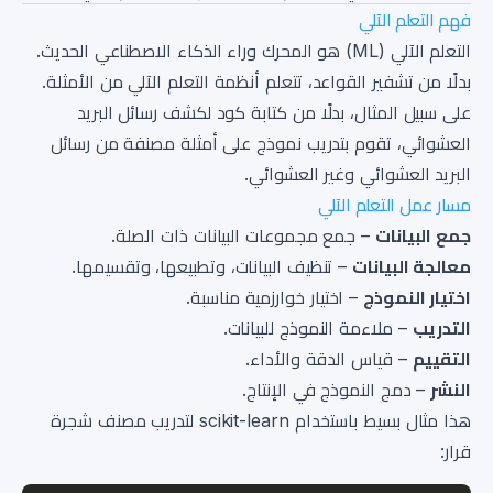
فهم التعلم الآلي
التعلم الآلي (ML) هو المحرك وراء الذكاء الاصطناعي الحديث.
بدلًا من تشفير القواعد، تتعلم أنظمة التعلم الآلي من الأمثلة.
على سبيل المثال، بدلًا من كتابة كود لكشف رسائل البريد
العشوائي، تقوم بتدريب نموذج على أمثلة مصنفة من رسائل
البريد العشوائي وغير العشوائي.
مسار عمل التعلم الآلي
جمع البيانات
– جمع مجموعات البيانات ذات الصلة.
معالجة البيانات
– تنظيف البيانات، وتطبيعها، وتقسيمها.
اختيار النموذج
– اختيار خوارزمية مناسبة.
التدريب
– ملاءمة النموذج للبيانات.
التقييم
– قياس الدقة والأداء.
النشر
– دمج النموذج في الإنتاج.
هذا مثال بسيط باستخدام scikit-learn لتدريب مصنف شجرة
قرار: