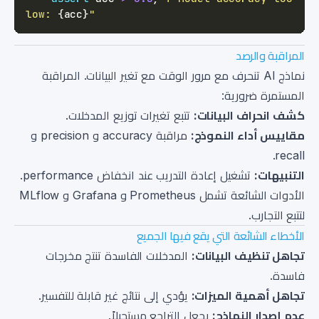
low: 
{
acc
}
"
المراقبة والرصد
نماذج AI تنحرف مع مرور الوقت مع تغير البيانات. المراقبة
المستمرة ضرورية:
كشف انحراف البيانات:
تتبع تغيرات توزيع المدخلات.
مقاييس أداء النموذج:
مراقبة accuracy و precision و
recall.
التنبيهات:
تشغيل إعادة التدريب عند انخفاض performance.
الأدوات الشائعة تشمل Prometheus و Grafana و MLflow
لتتبع التجارب.
الأخطاء الشائعة التي يقع فيها الجميع
تجاهل تنظيف البيانات:
المدخلات الفاسدة تنتج مخرجات
فاسدة.
تجاهل أهمية الميزات:
يؤدي إلى نتائج غير قابلة للتفسير.
عدم إصدار النماذج:
يجعل التراجع مستحيلاً.