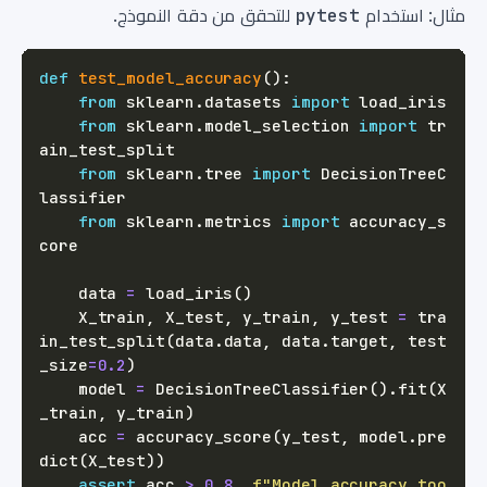
مثال: استخدام
pytest
للتحقق من دقة النموذج.
def
test_model_accuracy
(
)
:
from
 sklearn
.
datasets 
import
from
 sklearn
.
model_selection 
import
 tr
from
 sklearn
.
tree 
import
 DecisionTreeC
from
 sklearn
.
metrics 
import
 accuracy_s
    data 
=
 load_iris
(
)
    X_train
,
 X_test
,
 y_train
,
 y_test 
=
 tra
in_test_split
(
data
.
data
,
 data
.
target
,
 test
_size
=
0.2
)
    model 
=
 DecisionTreeClassifier
(
)
.
fit
(
X
_train
,
 y_train
)
    acc 
=
 accuracy_score
(
y_test
,
 model
.
pre
dict
(
X_test
)
)
assert
 acc 
>
0.8
,
f"Model accuracy too 