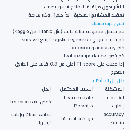
النشر بدون مراقبة:
النماذج تتدهور بصمت.
تعقيد المشاريع المبكرة:
ابدأ صغيرًا، وكرر بسرعة.
تحدي جربه بنفسك
قم بتحميل مجموعة بيانات عامة (مثل Titanic من Kaggle).
قم بتدريب نموذج logistic regression لتوقع survival.
قيّم accuracy و precision.
قم بتصور feature importance.
إذا حصلت على F1-score أعلى من 0.8، فأنت على الطريق
الصحيح.
دليل حل المشكلات
المشكلة
السبب المحتمل
الحل
model لا
Learning rate
خفض Learning rate
يتقارب
مرتفع جدًا
accuracy
تنظيف البيانات وإعادة
جودة بيانات سيئة
منخفض
توازنها