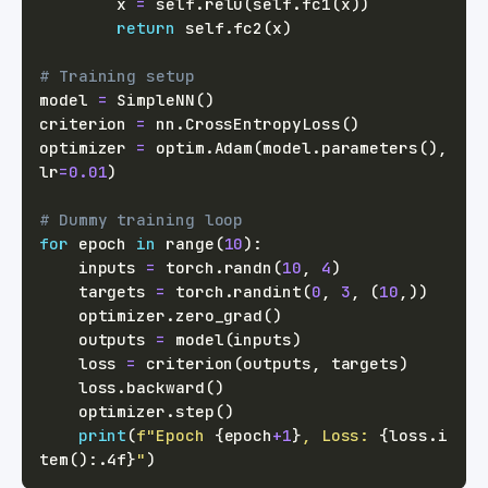
        x 
=
 self
.
relu
(
self
.
fc1
(
x
)
)
return
 self
.
fc2
(
x
)
# Training setup
model 
=
 SimpleNN
(
)
criterion 
=
 nn
.
CrossEntropyLoss
(
)
optimizer 
=
 optim
.
Adam
(
model
.
parameters
(
)
,
lr
=
0.01
)
# Dummy training loop
for
 epoch 
in
range
(
10
)
:
    inputs 
=
 torch
.
randn
(
10
,
4
)
    targets 
=
 torch
.
randint
(
0
,
3
,
(
10
,
)
)
    optimizer
.
zero_grad
(
)
    outputs 
=
 model
(
inputs
)
    loss 
=
 criterion
(
outputs
,
 targets
)
    loss
.
backward
(
)
    optimizer
.
step
(
)
print
(
f"Epoch 
{
epoch
+
1
}
, Loss: 
{
loss
.
i
tem
(
)
:
.4f
}
"
)