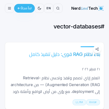
Nerd
Level
Tech
EN
ابدأ مجانًا
vector-databases
#
بناء نظام RAG قوي: دليل تنفيذ كامل
٢١ فبراير ٢٠٢٦
اتعلم إزاي تصمم وتنفذ وتحسن نظام Retrieval-
Augmented Generation (RAG) — من architecture
إلى deployment، مع رؤى من أرض الواقع وأمثلة كود
عملية.
LLM
#
RAG
#