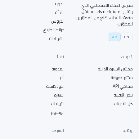
الدورات
مدرّس الذكاء الاصطناعي الذي
يرتقي بمستواه معك. مستقلّ،
الأدلّة
متعدّد اللغات، صُنع من المطوّرين
الدروس
للمطوّرين.
خرائط الطريق
AR
EN
الشهادات
أدوات
اقرأ
محسّن السيرة الذاتية
المدونة
مختبر Regex
أخبار
محاكي API
البودكاست
نبض التقنية
النشرة
كل الأدوات
التريندات
الوسوم
وظّف
الشركة