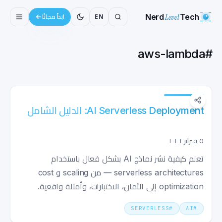
Nerd
Level
Tech
EN
ابدأ مجانًا
aws-lambda
#
AI Serverless Deployment: الدليل الشامل
٥ فبراير ٢٠٢٦
تعلم كيفية نشر نماذج AI بشكل فعال باستخدام
serverless architectures — من scaling و cost
optimization إلى الأمان، الاختبارات، وأمثلة واقعية.
SERVERLESS
#
AI
#