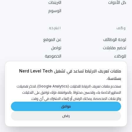
كل الأدوات
التريندات
الوسوم
وظّف
الشركة
لوحة الوظائف
عن الموقع
تحضير مقابلات
تواصل
للوكلاء
الخصوصية
انشر وظيفة
الشروط
ملفات تعريف الارتباط تساعد في تشغيل Nerd Level Tech
RSS
بسلاسة.
نستخدم ملفات تعريف الارتباط للتحليلات (Google Analytics)، لتذكر تفضيلات
المظهر الخاصة بك، ولتحسين محتوانا. بالموافقة، فإنك توافق على التحليلات
والإعلانات المخصصة. يمكنك الرفض أو إلغاء الاشتراك في أي وقت.
©
2026
NerdLevelTech · صُنع بالكافيين والفضول
موافق
رفض
من إصدارات
LumaByte