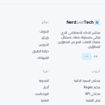
Level
Nerd
Tech
تعلَّم
الدورات
مدرّس الذكاء الاصطناعي الذي
يرتقي بمستواه معك. مستقلّ،
الأدلّة
متعدّد اللغات، صُنع من المطوّرين
الدروس
للمطوّرين.
خرائط الطريق
AR
EN
الشهادات
أدوات
اقرأ
محسّن السيرة الذاتية
المدونة
مختبر Regex
أخبار
محاكي API
البودكاست
نبض التقنية
النشرة