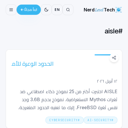
Nerd
Level
Tech
EN
ابدأ مجانًا
aisle
#
الحدود الوعرة للأمن السيبراني المعتمد على AI:
النماذج الصغيرة ضد الأساطير
١٢ أبريل ٢٠٢٦
AISLE اختبرت أكتر من 25 نموذج ذكاء اصطناعي ضد
ثغرات Mythos الاستعراضية. نموذج بحجم 3.6B وجد
نفس ثغرة FreeBSD. إليك ما تعنيه الحدود المتعرجة.
CYBERSECURITY
#
AI-SECURITY
#