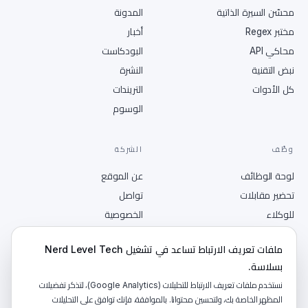
محسّن السيرة الذاتية
المدونة
مختبر Regex
أخبار
محاكي API
البودكاست
نبض التقنية
النشرة
كل الأدوات
التريندات
الوسوم
وظّف
الشركة
لوحة الوظائف
عن الموقع
تحضير مقابلات
تواصل
للوكلاء
الخصوصية
انشر وظيفة
الشروط
ملفات تعريف الارتباط تساعد في تشغيل Nerd Level Tech
RSS
بسلاسة.
نستخدم ملفات تعريف الارتباط للتحليلات (Google Analytics)، لتذكر تفضيلات
المظهر الخاصة بك، ولتحسين محتوانا. بالموافقة، فإنك توافق على التحليلات