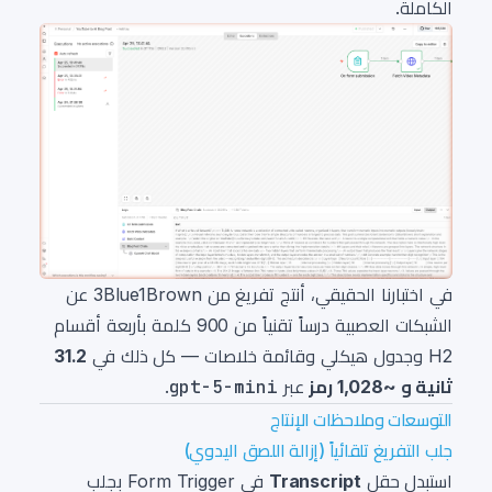
الكاملة.
في اختبارنا الحقيقي، أنتج تفريغ من 3Blue1Brown عن
الشبكات العصبية درساً تقنياً من 900 كلمة بأربعة أقسام
H2 وجدول هيكلي وقائمة خلاصات — كل ذلك في
31.2
ثانية و ~1,028 رمز
عبر
gpt-5-mini
.
التوسعات وملاحظات الإنتاج
جلب التفريغ تلقائياً (إزالة اللصق اليدوي)
استبدل حقل
Transcript
في Form Trigger بجلب