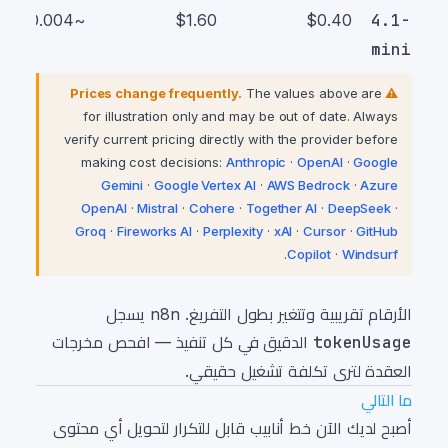
~$0.004
$1.60
$0.40
4.1-
mini
The values above are
⚠ Prices change frequently.
for illustration only and may be out of date. Always
verify current pricing directly with the provider before
making cost decisions:
Anthropic
·
OpenAI
·
Google
Gemini
·
Google Vertex AI
·
AWS Bedrock
·
Azure
OpenAI
·
Mistral
·
Cohere
·
Together AI
·
DeepSeek
·
Groq
·
Fireworks AI
·
Perplexity
·
xAI
·
Cursor
·
GitHub
.
Copilot
·
Windsurf
الأرقام تقريبية وتتغير بطول التفريغ. n8n يسجل
tokenUsage
الدقيق في كل تنفيذ — افحص مخرجات
العقدة لترى تكلفة تشغيل حقيقي.
ما التالي
أصبح لديك الآن خط أنابيب قابل للتكرار لتحويل أي محتوى