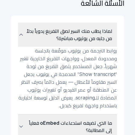
الأسئلة الشائعة
لماذا يطلب منك السير لصق التفريغ يدوياً بدلاً
من جلبه من يوتيوب مباشرة؟
روابط الترجمة من يوتيوب موقّعة بالجلسة
ومحدودة المعدل، وواجهات التفريغ الخارجية تتغير
شهرياً. جعل المستخدم يلصق التفريغ من لوحة
'Show transcript' المدمجة في يوتيوب يجعل
السير مقاوماً للأعطال — يعمل دائماً بصرف النظر
عن المنطقة أو عمر الفيديو أو تغييرات يوتيوب
المضادة للـscraping. يعرض الدليل توسعة اختيارية
باستخدام واجهة تفريغ كبديل.
ما الذي تضيفه استدعاءات oEmbed فعلياً
إلى المطالبة؟