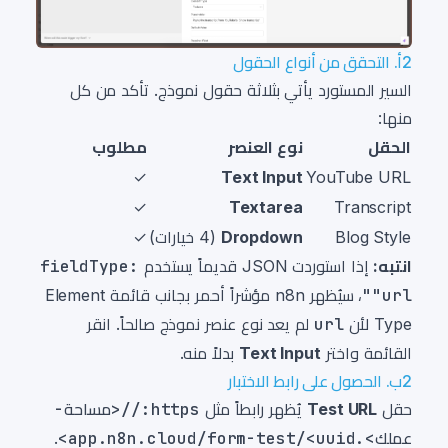
2أ. التحقق من أنواع الحقول
السير المستورد يأتي بثلاثة حقول نموذج. تأكد من كل
منها:
الحقل
نوع العنصر
مطلوب
✓
Text Input
YouTube URL
✓
Textarea
Transcript
Blog Style
Dropdown
(4 خيارات)
✓
انتبه:
إذا استوردت JSON قديماً يستخدم
fieldType:
"url"
، سيُظهر n8n مؤشراً أحمر بجانب قائمة Element
Type لأن
url
لم يعد نوع عنصر نموذج صالحاً. انقر
القائمة واختر
Text Input
بدلاً منه.
2ب. الحصول على رابط الاختبار
حقل
Test URL
يُظهر رابطاً مثل
https://<مساحة-
عملك>.app.n8n.cloud/form-test/<uuid>
.