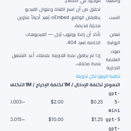
واقعية
موجود في المصدر.
تحقق من أن اسم القناة وعنوان الفيديو
النسب
يطابقان الواقع. oEmbed يُعيد أحياناً عناوين
مخزنة قديمة.
تعفن
تأكد أن رابط يوتيوب يُحل — الفيديوهات
الروابط
الخاصة تعيد 404.
صوت
إذا لم يطابق نمط التدوينة علامتك، أعد التشغيل
العلامة
بنمط مختلف.
التجارية
تكلفة الرموز لكل تدوينة
النموذج
تكلفة الإدخال / 1M
تكلفة الإخراج / 1M
التكلفة لكل تدوي
gpt-
~$0.003
$2.00
$0.25
5-
mini
~$0.015
$10.00
$1.25
gpt-5
gpt-