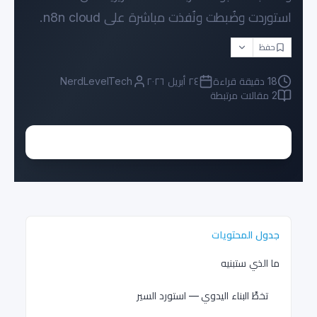
استوردت وضُبطت ونُفذت مباشرة على n8n cloud.
حفظ
18
دقيقة قراءة
٢٤ أبريل ٢٠٢٦
NerdLevelTech
2
مقالات مرتبطة
جدول المحتويات
ما الذي ستبنيه
تخطَّ البناء اليدوي — استورد السير