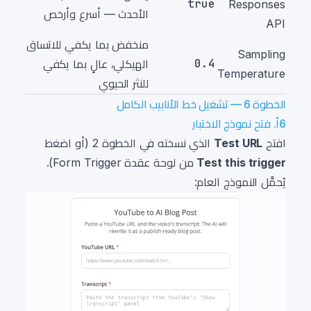
true
Responses
الأحدث — أسرع وأرخص
API
منخفض بما يكفي للاتساق
Sampling
0.4
الهيكلي، عالٍ بما يكفي
Temperature
للنثر الحيوي
الخطوة 6 — تشغيل خط الأنابيب الكامل
6أ. فتح نموذج الاختبار
افتح
Test URL
الذي نسخته في الخطوة 2 (أو اضغط
Test this trigger
من لوحة عقدة Form Trigger).
يُحمَّل النموذج العام: