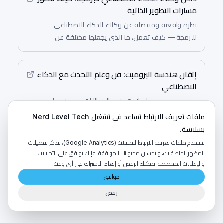
مسارات التطوير الذاتية
نظرة واقعية ومفصلة عن وكلاء الذكاء الاصطناعي
للبرمجة — كيف تعمل، ما الذي يجعلها مختلفة عن
الكوبيلوتات التقليدية، وكيف تعيد السيرورات الوكلائية
تشكيل تطوير البرمجيات.
إتقان هندسة البرومبت: فن وعلم التحدث مع الذكاء
الاصطناعي
غوص عميق في إتقان هندسة المطالبات — من صياغة
المطالبات الفعالة إلى توسيع سير عمل الذكاء الاصطناعي
ملفات تعريف الارتباط تساعد في تشغيل Nerd Level Tech
بالموثوقية والأداء والدقة.
بسلاسة.
نستخدم ملفات تعريف الارتباط للتحليلات (Google Analytics)، لتذكر تفضيلات
المظهر الخاصة بك، ولتحسين محتوانا. بالموافقة، فإنك توافق على التحليلات
والإعلانات المخصصة. يمكنك الرفض أو إلغاء الاشتراك في أي وقت.
موافق
رفض