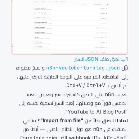
1ب. لصق ملف JSON للسير
نزّل
n8n-youtube-to-blog.json
وانسخ محتواه
إلى الحافظة. انقر مرة على اللوحة الفارغة للتركيز عليها،
ثم ألصق بـ
Ctrl+V
/
Cmd+V
.
يتعرف n8n على اللصق كاستيراد سير ويعرض العقد
الخمس فوراً مع وصلاتها. يُعيد السير تسمية نفسه إلى
"YouTube to AI Blog Post".
لماذا اللصق بدلاً من "Import from file"؟
منتقي
الملفات في n8n هو حوار النظام الأصلي — أبطأ من
اللصق، ويُزيل webhook IDs التي يعتمد عليها Form