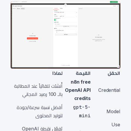
الحقل
القيمة
لماذا
n8n free
أُنشئت تلقائياً عند المطالبة
OpenAI API
Credential
بالـ 100 رصيد المجاني
credits
gpt-5-
أفضل نسبة سرعة/جودة
Model
mini
لتوليد المحتوى
Use
يُفعّل نقطة OpenAI