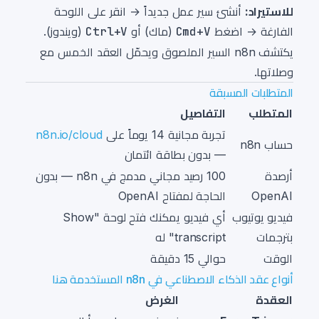
للاستيراد:
أنشئ سير عمل جديداً → انقر على اللوحة
الفارغة → اضغط
Cmd+V
(ماك) أو
Ctrl+V
(ويندوز).
يكتشف n8n السير الملصوق ويحمّل العقد الخمس مع
وصلاتها.
المتطلبات المسبقة
المتطلب
التفاصيل
تجربة مجانية 14 يوماً على
n8n.io/cloud
حساب n8n
— بدون بطاقة ائتمان
أرصدة
100 رصيد مجاني مدمج في n8n — بدون
OpenAI
الحاجة لمفتاح OpenAI
فيديو يوتيوب
أي فيديو يمكنك فتح لوحة "Show
بترجمات
transcript" له
الوقت
حوالي 15 دقيقة
أنواع عقد الذكاء الاصطناعي في n8n المستخدمة هنا
العقدة
الغرض