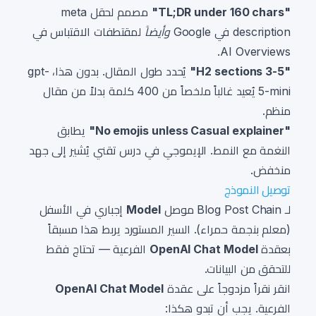
"TL;DR under 160 chars"
مصمم لحقل meta
description في Google
وأيضاً
لمقتطفات الاقتباس في
AI Overviews.
"3-5 H2 sections"
يُحدد طول المقال. بدون هذا، gpt-
5-mini يُعيد غالباً ملخصاً من 400 كلمة بدلاً من مقال
منظم.
"No emojis unless Casual explainer"
يطابق
النغمة مع النمط. الإيموجي في درس تقني يُشير إلى جهد
منخفض.
توصيل النموذج
لـ Blog Post Chain موصل
Model
إجباري في الأسفل
(معلم بنجمة حمراء). السير المستورد يربط هذا مسبقاً
بعقدة
OpenAI Chat Model
الفرعية — تحتاج فقط
للتحقق من البيانات.
انقر نقراً مزدوجاً على عقدة
OpenAI Chat Model
الفرعية. يجب أن تبدو هكذا: