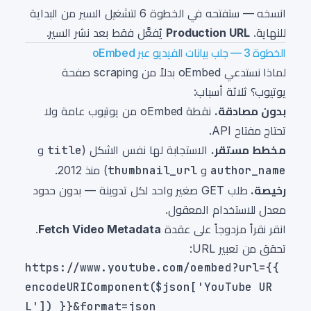
انسخه — ستفتحه في الخطوة 6 لتشغيل السير من البداية
للنهاية.
Production URL
يُفعَّل فقط بعد نشر السير.
الخطوة 3 — جلب بيانات الفيديو عبر oEmbed
لماذا نستدعي oEmbed بدلاً من scraping صفحة
يوتيوب؟ ثلاثة أسباب:
بدون مصادقة.
نقطة oEmbed من يوتيوب عامة ولا
تحتاج مفتاح API.
مخطط مستقر.
الاستجابة لها نفس الشكل (
title
و
author_name
و
thumbnail_url
) منذ 2012.
رخيصة.
طلب GET صغير واحد لكل تدوينة — بدون حدود
معدل للاستخدام المعقول.
انقر نقراً مزدوجاً على عقدة
Fetch Video Metadata
.
تحقق من تعبير URL:
https://www.youtube.com/oembed?url={{ 
encodeURIComponent($json['YouTube UR