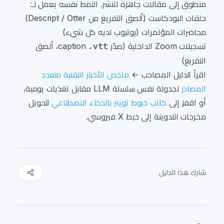
منطوق إلى مقالات جاهزة للنشر. النمط نفسه يعمل لـ:
حلقات البودكاست (ألصق التفريغ من Descript / Otter)
محاضرات المؤتمرات (يوتيوب لديه كل شيء)
تسجيلات Zoom الداخلية (صدّر caption
.vtt
، ألصق
التفريغ)
اقرأ الدليل المصاحب ←
ملخص الأخبار التقنية متعدد
المصادر
لجدولة نفس سلسلة LLM مقابل تغذيات يومية،
أو اقفز إلى
كاتب خيوط تويتر بالذكاء الاصطناعي
لتحويل
مخرجات التدوينة إلى خيط X فيروسي.
شارك هذا الدليل