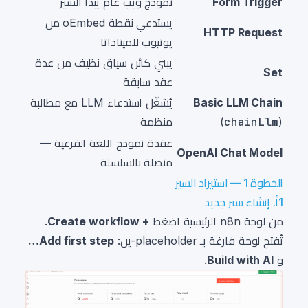
Form Trigger
نموذج ويب عام يبدأ السير
يستدعي نقطة oEmbed من
HTTP Request
يوتيوب للميتاداتا
يبني كائن سياق نظيف من عدة
Set
عقد سابقة
Basic LLM Chain
يُشغّل استدعاء LLM مع مطالبة
)
chainLlm
(
منظمة
عقدة نموذج اللغة الفرعية —
OpenAI Chat Model
متصلة بالسلسلة
الخطوة 1 — استيراد السير
1أ. إنشاء سير جديد
من لوحة n8n الرئيسية اضغط
+ Create workflow
.
تُفتح لوحة فارغة بـ placeholder-ين:
Add first step…
و
Build with AI
.