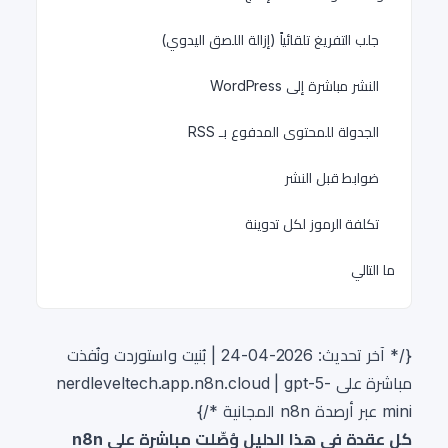
جلب التفريغ تلقائياً (إزالة اللصق اليدوي)
النشر مباشرة إلى WordPress
الجدولة للمحتوى المدفوع بـ RSS
ضوابط قبل النشر
تكلفة الرموز لكل تدوينة
ما التالي
{/* آخر تحديث: 2026-04-24 | بُنيت واستوردت ونُفذت
مباشرة على nerdleveltech.app.n8n.cloud | gpt-5-
mini عبر أرصدة n8n المجانية */}
كل عقدة في هذا الدليل وُصِّلت مباشرة على n8n