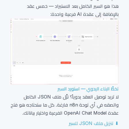
هذا هو السير الكامل بعد الاستيراد — خمس عقد
بالإضافة إلى عقدة AI فرعية واحدة:
تخطَّ البناء اليدوي — استورد السير
لا تريد توصيل العقد يدوياً؟ نزِّل ملف JSON الكامل
والصقه في أي لوحة n8n فارغة. كل ما ستحتاجه هو فتح
عقدة OpenAI Chat Model الفرعية واختيار بياناتك.
⬇ تنزيل ملف JSON للسير