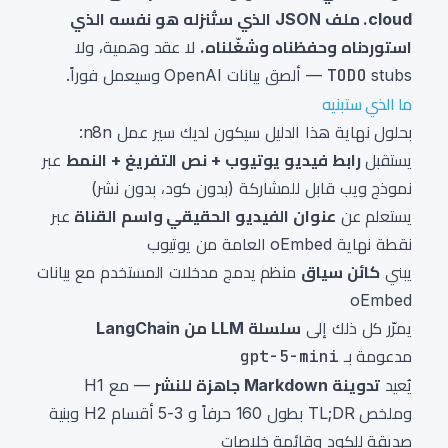
cloud. ملف JSON الذي ستُنزله هو نفسه الذي
استوردناه وحفظناه وشغّلناه.
لا عقد وهمية، ولا
stubs — ألصق بيانات OpenAI وسيعمل فوراً.
TODO
ما الذي ستبنيه
بحلول نهاية هذا الدليل سيكون لديك سير عمل n8n:
يستقبل
رابط فيديو يوتيوب + نص التفريغ + النمط
عبر
نموذج ويب قابل للمشاركة (بدون كود، بدون نشر)
يستعلم عن
عنوان الفيديو الحقيقي واسم القناة
عبر
نقطة نهاية oEmbed العامة من يوتيوب
يبني
كائن سياق
منظم يدمج مدخلات المستخدم مع بيانات
oEmbed
يمرّر كل ذلك إلى
سلسلة LLM من LangChain
مدعومة بـ
gpt-5-mini
يُعيد
تدوينة Markdown جاهزة للنشر
— مع H1
وملخص TL;DR بطول 160 حرفاً و 3-5 أقسام H2 وبنية
صديقة للكود وقائمة خلاصات