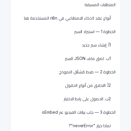
المتطلبات المسبقة
أنواع عقد الذكاء الاصطناعي في n8n المستخدمة هنا
الخطوة 1 — استيراد السير
1أ. إنشاء سير جديد
1ب. لصق ملف JSON للسير
الخطوة 2 — ضبط مُشغّل النموذج
2أ. التحقق من أنواع الحقول
2ب. الحصول على رابط الاختبار
الخطوة 3 — جلب بيانات الفيديو عبر oEmbed
لماذا خيار "neverError"?