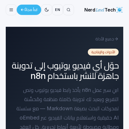
Nerd
Level
Tech
EN
ابدأ مجانًا
جميع الأدلة
الأدوات والإنتاجية
حوّل أي فيديو يوتيوب إلى تدوينة
جاهزة للنشر باستخدام n8n
ابنِ سير عمل n8n يأخذ رابط فيديو يوتيوب ونص
التفريغ ويعيد لك تدوينة كاملة منظمة ومُحسَّنة
لمحركات البحث بصيغة Markdown — مع سلسلة
AI حقيقية واستعلام بيانات الفيديو عبر oEmbed
ومطالبة مضبوطة لأربعة أنماط تحريرية. كل العقد