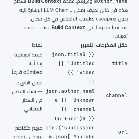
author_name
وغيرهم. عقدة
Build Context
تُسطِّح
هذه في كائن نظيف يمكن لـ LLM Chain الإشارة إليه
بدون escaping لعلامات الاقتباس في كل مكان.
انقر نقراً مزدوجاً على
Build Context
. ستجد خمسة
تعيينات:
حقل المخرجات
التعبير
لماذا
{{ $json.title
قيمة احتياطية
title
|| 'Untitled
إذا أعاد
oEmbed فارغاً
video' }}
{{
نفس الشيء
$json.author_nam
— نسب الفضل
channel
e || 'Unknown
في السطر
الافتتاحي
channel' }}
{{ $('On form
submission').ite
مرجع متقاطع
url
m.json['YouTube
لمدخل النموذج