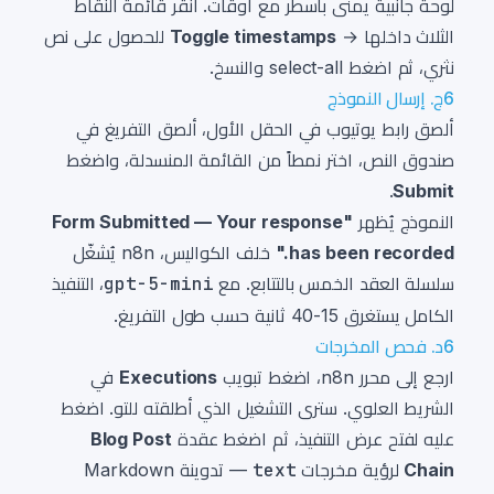
لوحة جانبية يمنى بأسطر مع أوقات. انقر قائمة النقاط
الثلاث داخلها →
Toggle timestamps
للحصول على نص
نثري، ثم اضغط select-all والنسخ.
6ج. إرسال النموذج
ألصق رابط يوتيوب في الحقل الأول، ألصق التفريغ في
صندوق النص، اختر نمطاً من القائمة المنسدلة، واضغط
.
Submit
النموذج يُظهر
"Form Submitted — Your response
has been recorded."
خلف الكواليس، n8n يُشغّل
سلسلة العقد الخمس بالتتابع. مع
gpt-5-mini
، التنفيذ
الكامل يستغرق 15-40 ثانية حسب طول التفريغ.
6د. فحص المخرجات
ارجع إلى محرر n8n، اضغط تبويب
Executions
في
الشريط العلوي. سترى التشغيل الذي أطلقته للتو. اضغط
عليه لفتح عرض التنفيذ، ثم اضغط عقدة
Blog Post
Chain
لرؤية مخرجات
text
— تدوينة Markdown