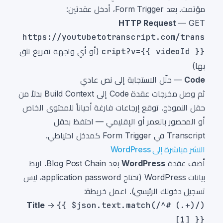
مؤتمت. بعد Form Trigger، أدخل عقدتين:
HTTP Request
— GET
https://youtubetotranscript.com/trans
cript?v={{ videoId }}
(أو أي واجهة تفريغ تثق
بها)
Code
— حلّل الاستجابة إلى نص عادي
ثم وصل مخرجات عقدة Code إلى Build Context بدلاً من
حقل النموذج. توقع إرجاعات فارغة أحياناً للمحتوى الخاص
أو المحصور بالعمر أو الإقليمي — احتفظ بحقل
Transcript في Form Trigger كمدخل احتياطي.
النشر مباشرة إلى WordPress
أضف عقدة
WordPress
بعد Blog Post Chain. اربط
بيانات WordPress (تحتاج application password، ليس
تسجيل دخولك الرئيسي). اعمل خريطة:
Title
→
{{ $json.text.match(/^# (.+)/)
[1] }}