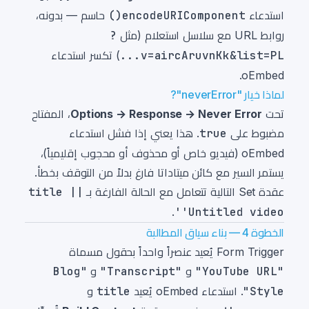
استدعاء
encodeURIComponent()
حاسم — بدونه،
روابط URL مع سلاسل استعلام (مثل
?
v=aircAruvnKk&list=PL...
) تكسر استدعاء
oEmbed.
لماذا خيار "neverError"?
تحت
Options → Response → Never Error
، المفتاح
مضبوط على
true
. هذا يعني إذا فشل استدعاء
oEmbed (فيديو خاص أو محذوف أو محجوب إقليمياً)،
يستمر السير مع كائن ميتاداتا فارغ بدلاً من التوقف بخطأ.
عقدة Set التالية تتعامل مع الحالة الفارغة بـ
title ||
.
'Untitled video'
الخطوة 4 — بناء سياق المطالبة
Form Trigger يُعيد عنصراً واحداً بحقول مسماة
"YouTube URL"
و
"Transcript"
و
"Blog
Style"
. استدعاء oEmbed يُعيد
title
و