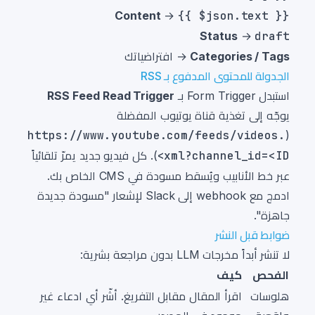
Content
→
{{ $json.text }}
Status
→
draft
Categories / Tags
→ افتراضياتك
الجدولة للمحتوى المدفوع بـ RSS
استبدل Form Trigger بـ
RSS Feed Read Trigger
يوجّه إلى تغذية قناة يوتيوب المفضلة
https://www.youtube.com/feeds/videos.
(
xml?channel_id=<ID>
). كل فيديو جديد يمرّ تلقائياً
عبر خط الأنابيب ويُسقط مسودة في CMS الخاص بك.
ادمج مع webhook إلى Slack لإشعار "مسودة جديدة
جاهزة".
ضوابط قبل النشر
لا تنشر أبداً مخرجات LLM بدون مراجعة بشرية:
الفحص
كيف
هلوسات
اقرأ المقال مقابل التفريغ. أشّر أي ادعاء غير