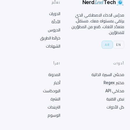
Level
Nerd
Tech
تعلَّم
الدورات
مدرّس الذكاء الاصطناعي الذي
يرتقي بمستواه معك. مستقلّ،
الأدلّة
متعدّد اللغات، صُنع من المطوّرين
الدروس
للمطوّرين.
خرائط الطريق
AR
EN
الشهادات
أدوات
اقرأ
محسّن السيرة الذاتية
المدونة
مختبر Regex
أخبار
محاكي API
البودكاست
نبض التقنية
النشرة
كل الأدوات
التريندات
الوسوم