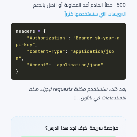
500
خطأ الخادم
أعد المحاولة أو اتصل بالدعم
الترويسات التي ستستخدمها كثيراً
headers 
=
{
"Authorization"
:
"Bearer sk-your-a
pi-key"
,
"Content-Type"
:
"application/jso
n"
,
"Accept"
:
"application/json"
}
بعد ذلك، سنستخدم مكتبة requests لإجراء هذه
الاستدعاءات في بايثون.
:::
مراجعة سريعة: كيف تجد هذا الدرس؟