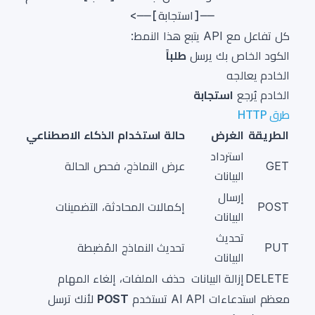
كل تفاعل مع API يتبع هذا النمط:
الكود الخاص بك يرسل
طلباً
الخادم يعالجه
الخادم يُرجع
استجابة
طرق HTTP
الطريقة
الغرض
حالة استخدام الذكاء الاصطناعي
استرداد
GET
عرض النماذج، فحص الحالة
البيانات
إرسال
POST
إكمالات المحادثة، التضمينات
البيانات
تحديث
PUT
تحديث النماذج المُضبطة
البيانات
DELETE
إزالة البيانات
حذف الملفات، إلغاء المهام
معظم استدعاءات AI API تستخدم
POST
لأنك ترسل