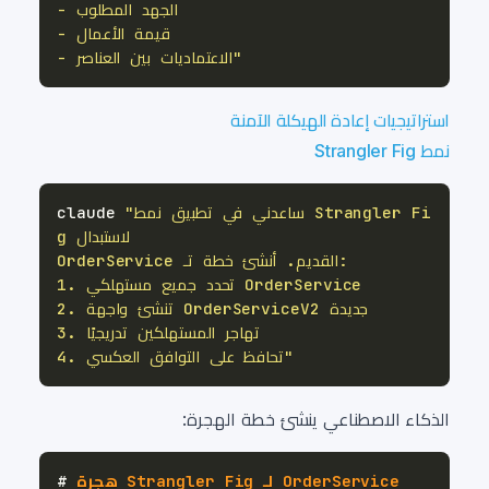
- الاعتماديات بين العناصر"
استراتيجيات إعادة الهيكلة الآمنة
نمط Strangler Fig
"ساعدني في تطبيق نمط Strangler Fi
claude 
4. تحافظ على التوافق العكسي"
الذكاء الاصطناعي ينشئ خطة الهجرة:
 هجرة Strangler Fig لـ OrderService
#