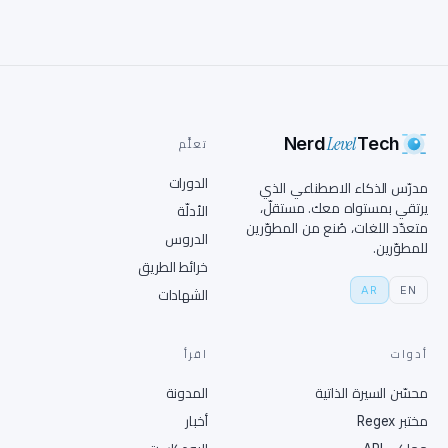
Level
Nerd
Tech
تعلَّم
الدورات
مدرّس الذكاء الاصطناعي الذي
يرتقي بمستواه معك. مستقلّ،
الأدلّة
متعدّد اللغات، صُنع من المطوّرين
الدروس
للمطوّرين.
خرائط الطريق
AR
EN
الشهادات
أدوات
اقرأ
محسّن السيرة الذاتية
المدونة
مختبر Regex
أخبار