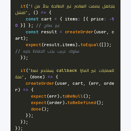
'يتجاهل بصمت العناصر غير الصالحة بدلاً من ا
(
it
{
=>
)
(
,
لفشل'
const
 cart 
=
{
 items
:
[
{
 price
:
-
5
// غير صالح
;
}
]
}
0
const
 result 
=
createOrder
(
user
,
 c
art
)
;
expect
(
result
.
items
)
.
toEqual
(
[
]
)
;
// سلوك غريب يجب الحفاظ عليه
}
)
;
'يستخدم نمط callback للعمليات غير المتزا
(
it
{
=>
)
done
(
,
منة'
createOrder
(
user
,
 cart
,
(
err
,
 orde
r
)
=>
{
expect
(
err
)
.
toBeNull
(
)
;
expect
(
order
)
.
toBeDefined
(
)
;
done
(
)
;
}
)
;
}
)
;
}
)
;