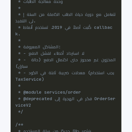
 * تتعامل مع دورة حياة الطلب الكاملة من السلة إ
 * كُتبت أصلاً في 2019، تستخدم أنماط callbac
 * - المخزون غير محجوز حتى اكتمال الدفع (حالة 
 * - معدلات ضريبة ثابتة في الكود (يجب استخدام 
 * @deprecated فكر في الهجرة إلى OrderSer
 */