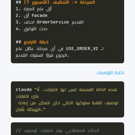
 المرحلة 4: التنظيف (الأسبوع 7)
##
1.
2.
3.
4.
 خطة التراجع
##
اختبار التوصيف
"هذه الدالة القديمة ليس لها اختبارات. أن
claude 
توصيف تلتقط سلوكها الحالي حتى نتمكن من إعادة 
الهيكلة بأمان."
// الذكاء الاصطناعي يولد اختبارات توصيف