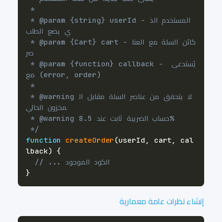
 * @param {string} userId - المستخدم الذ
 * @param {Cart} cart - كائن السلة مع العنا
 * @param {function} callback - يُستدعى 
 * @warning لا يتحقق من عناصر السلة مقابل ال
 */
function
createOrder
(
userId
,
 cart
,
 cal
lback
)
{
// ... الكود الموجود
}
إنشاء نظرات عامة معمارية