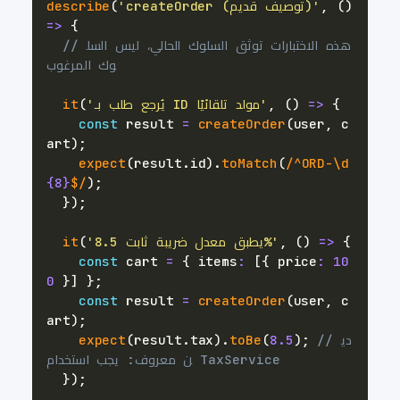
)
(
,
'createOrder (توصيف قديم)'
(
describe
=>
{
// هذه الاختبارات توثق السلوك الحالي، ليس السل
وك المرغوب
{
=>
)
(
,
'يُرجع طلب بـ ID مولد تلقائيًا'
(
it
const
 result 
=
createOrder
(
user
,
 c
art
)
;
expect
(
result
.
id
)
.
toMatch
(
/
^
ORD-
\d
{8}
$
/
)
;
}
)
;
{
=>
)
(
,
'يطبق معدل ضريبة ثابت 8.5%'
(
it
const
 cart 
=
{
 items
:
[
{
 price
:
10
0
}
]
}
;
const
 result 
=
createOrder
(
user
,
 c
art
)
;
// دي
;
)
8.5
(
toBe
.
)
tax
.
result
(
expect
ن معروف: يجب استخدام TaxService
}
)
;