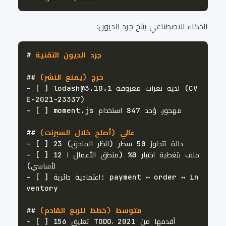
الذكاء الاصطناعي ينتج جرد الديون:
 جرد الديون التقنية
#
 حرج (يمنع النشر)
##
 [ ] lodash@3.10.1 لديه ثغرات معروفة (CV
-
-
 عالي (أصلح خلال السبرنت)
##
-
 [ ] 12 ملف بتغطية اختبار 0% (منطق الأعمال ا
-
 [ ] اعتمادية دائرية: payment ↔ order ↔ in
-
 متوسط (خطط للربع القادم)
##
-