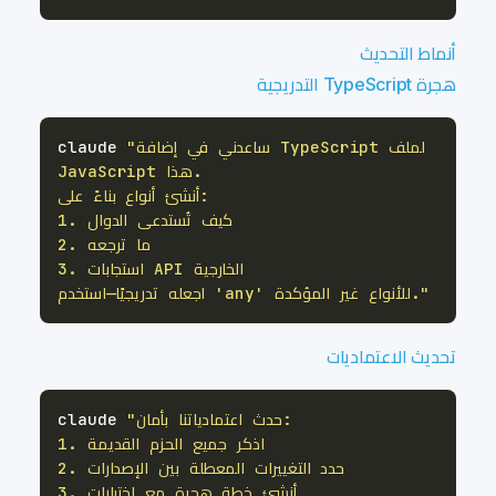
أنماط التحديث
هجرة TypeScript التدريجية
"ساعدني في إضافة TypeScript لملف 
claude 
اجعله تدريجيًا—استخدم 'any' للأنواع غير المؤكدة."
تحديث الاعتماديات
claude 