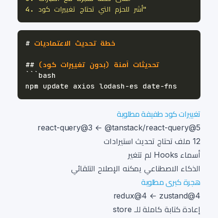
4. أشر للحزم التي تحتاج تغييرات كود"
 خطة تحديث الاعتماديات
#
 تحديثات آمنة (بدون تغييرات كود)
##
تغييرات كود طفيفة مطلوبة
react-query@3 ← @tanstack/react-query@5
12 ملف تحتاج تحديث استيرادات
أسماء Hooks لم تتغير
الذكاء الاصطناعي يمكنه الإصلاح التلقائي
هجرة كبرى مطلوبة
redux@4 ← zustand@4
إعادة كتابة كاملة للـ store