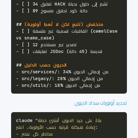
-
-
 منخفض (تتبع لكن لا تُعطِ أولوية)
##
 [ ] اتفاقيات تسمية غير متسقة (camelCase 
-
-
-
 الديون حسب الدليل
##
-
-
-
تحديد أولويات سداد الديون
claude 