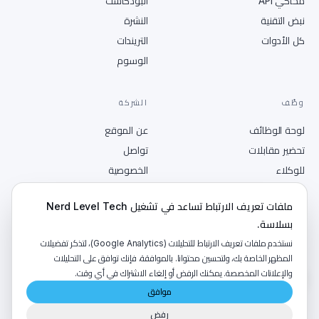
محاكي API
البودكاست
نبض التقنية
النشرة
كل الأدوات
التريندات
الوسوم
وظّف
الشركة
لوحة الوظائف
عن الموقع
تحضير مقابلات
تواصل
للوكلاء
الخصوصية
انشر وظيفة
الشروط
ملفات تعريف الارتباط تساعد في تشغيل Nerd Level Tech
RSS
بسلاسة.
نستخدم ملفات تعريف الارتباط للتحليلات (Google Analytics)، لتذكر تفضيلات
المظهر الخاصة بك، ولتحسين محتوانا. بالموافقة، فإنك توافق على التحليلات
والإعلانات المخصصة. يمكنك الرفض أو إلغاء الاشتراك في أي وقت.
©
2026
NerdLevelTech · صُنع بالكافيين والفضول
موافق
رفض