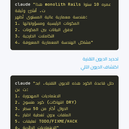
"هذا monolith Rails عمره 10 سنوا
claude 
4. مشاكل الهندسة المعمارية المعروفة"
تحديد الديون التقنية
اكتشاف الديون الآلي
"حلل قاعدة الكود هذه للديون التقنية. ابح
claude 
6. الاعتماديات الدائرية"