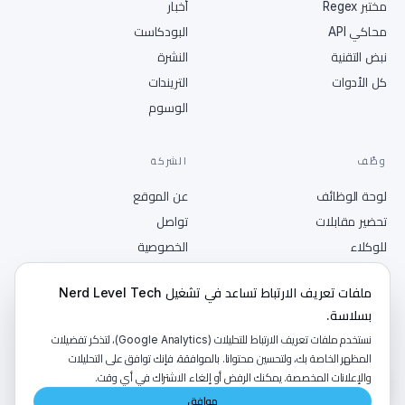
مختبر Regex
أخبار
محاكي API
البودكاست
نبض التقنية
النشرة
كل الأدوات
التريندات
الوسوم
وظّف
الشركة
لوحة الوظائف
عن الموقع
تحضير مقابلات
تواصل
للوكلاء
الخصوصية
انشر وظيفة
الشروط
ملفات تعريف الارتباط تساعد في تشغيل Nerd Level Tech
RSS
بسلاسة.
نستخدم ملفات تعريف الارتباط للتحليلات (Google Analytics)، لتذكر تفضيلات
المظهر الخاصة بك، ولتحسين محتوانا. بالموافقة، فإنك توافق على التحليلات
والإعلانات المخصصة. يمكنك الرفض أو إلغاء الاشتراك في أي وقت.
©
2026
NerdLevelTech · صُنع بالكافيين والفضول
موافق