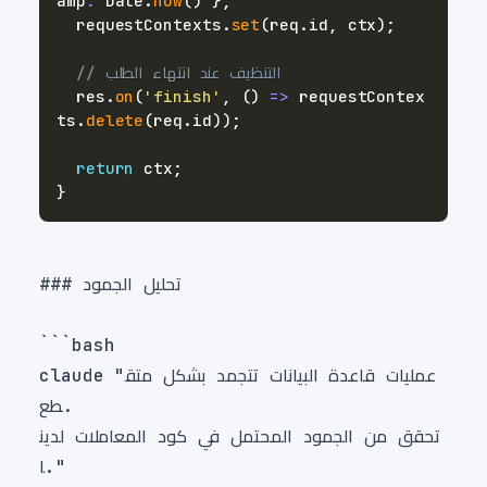
amp
:
 Date
.
now
(
)
}
;
  requestContexts
.
set
(
req
.
id
,
 ctx
)
;
// التنظيف عند انتهاء الطلب
  res
.
on
(
'finish'
,
(
)
=>
 requestContex
ts
.
delete
(
req
.
id
)
)
;
return
 ctx
;
}
claude "عمليات قاعدة البيانات تتجمد بشكل متق
تحقق من الجمود المحتمل في كود المعاملات لدين