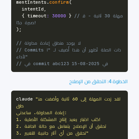
mentIntents
.
confirm
(
  intentId
,
// مهلة 30 ثانية - ق
}
30000
:
 timeout
{
صيرة جدًا!
)
;
// لا يوجد منطق إعادة محاولة
// Commits ذات الصلة تُظهر أن هذا أُضيف لـ "ا
لأداء"
// في commit abc123 في 2025-08-15
الخطوة 4: التحقق من الإصلاح
"لقد زدت المهلة إلى 60 ثانية وأضفت من
claude 
3. تحقق من أي آثار جانبية للتغيير"