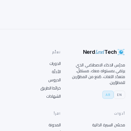
Level
Nerd
Tech
تعلَّم
الدورات
مدرّس الذكاء الاصطناعي الذي
يرتقي بمستواه معك. مستقلّ،
الأدلّة
متعدّد اللغات، صُنع من المطوّرين
الدروس
للمطوّرين.
خرائط الطريق
AR
EN
الشهادات
أدوات
اقرأ
محسّن السيرة الذاتية
المدونة