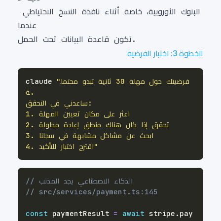
البنوك الأوروبية، خاصة أثناء نافذة النسخ الاحتياطي 
الخطوة 3: اختبار الفرضية
"فرضيتك حول مهلة 30 ثانية تبدو محتمل
claude 
4. اقترح اختبار للتأكيد"
// الذكاء الاصطناعي يجد المذنب
// src/services/payment.ts:145
const
 paymentResult 
=
await
 stripe
.
pay