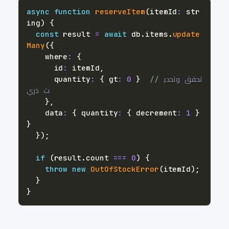
async
function
reserveItem
(
itemId
:
str
ing
)
{
const
 result 
=
await
 db
.
items
.
update
Many
(
{
    where
:
{
      id
:
 itemId
,
// تحقق وتحدي
}
0
:
 gt
{
:
      quantity
ث ذري
}
,
    data
:
{
 quantity
:
{
 decrement
:
1
}
}
}
)
;
if
(
result
.
count 
===
0
)
{
throw
new
OutOfStockError
(
itemId
)
;
}
}