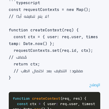
const requestContexts = new Map();  
  const ctx = { user: req.user, times
  requestContexts.set(req.id, ctx);  
الإصلاح
function
createContext
(
req
,
 res
)
{
const
 ctx 
=
{
 user
:
 req
.
user
,
 timest