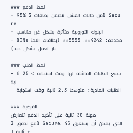
- 95% من حالات الفشل تتضمن بطاقات 3D Secu
- BINs محددة: 4242**، 5555** (بطاقات الاخت
- جميع الطلبات الفاشلة لها وقت استجابة > 25 ثا
مع تدفق 3D Secure، الذي يمكن أن يستغرق 45