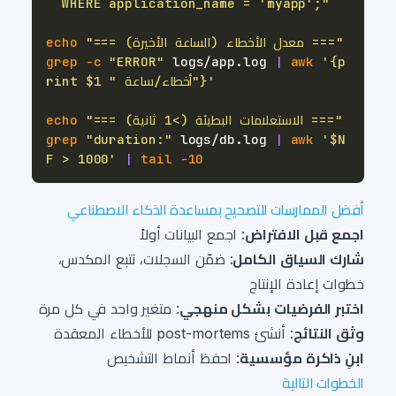
  WHERE application_name = 'myapp';"
"=== معدل الأخطاء (الساعة الأخيرة) ==="
echo
grep
-c
"ERROR"
 logs/app.log 
|
awk
'{p
rint $1 " أخطاء/ساعة"}'
"=== الاستعلامات البطيئة (>1 ثانية) ==="
echo
grep
"duration:"
 logs/db.log 
|
awk
'$N
F > 1000'
|
tail
-10
أفضل الممارسات للتصحيح بمساعدة الذكاء الاصطناعي
اجمع قبل الافتراض
: اجمع البيانات أولاً
شارك السياق الكامل
: ضمّن السجلات، تتبع المكدس،
خطوات إعادة الإنتاج
اختبر الفرضيات بشكل منهجي
: متغير واحد في كل مرة
وثق النتائج
: أنشئ post-mortems للأخطاء المعقدة
ابنِ ذاكرة مؤسسية
: احفظ أنماط التشخيص
الخطوات التالية