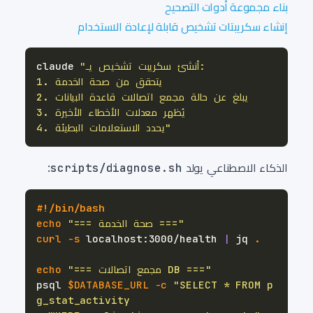
بناء مجموعة أدوات التصحيح
إنشاء سكريبتات تشخيص قابلة لإعادة الاستخدام
claude 
4. يحدد الاستعلامات البطيئة"
الذكاء الاصطناعي يولد
scripts/diagnose.sh
:
#!/bin/bash
"=== صحة الخدمة ==="
echo
curl
-s
 localhost:3000/health 
|
 jq 
.
"=== مجمع اتصالات DB ==="
echo
psql 
$DATABASE_URL
-c
"SELECT * FROM p