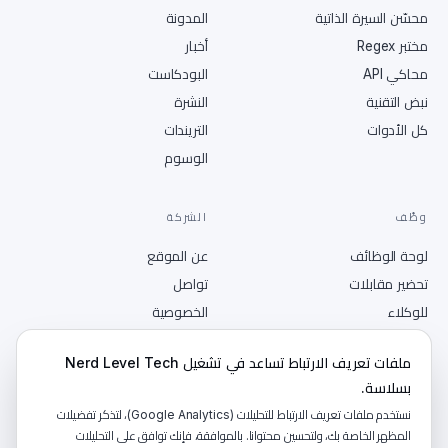
محسّن السيرة الذاتية
المدونة
مختبر Regex
أخبار
محاكي API
البودكاست
نبض التقنية
النشرة
كل الأدوات
التريندات
الوسوم
وظّف
الشركة
لوحة الوظائف
عن الموقع
تحضير مقابلات
تواصل
للوكلاء
الخصوصية
انشر وظيفة
الشروط
ملفات تعريف الارتباط تساعد في تشغيل Nerd Level Tech
RSS
بسلاسة.
نستخدم ملفات تعريف الارتباط للتحليلات (Google Analytics)، لتذكر تفضيلات
المظهر الخاصة بك، ولتحسين محتوانا. بالموافقة، فإنك توافق على التحليلات