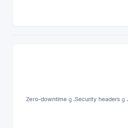
شرح عملي لعام 2026: Caddy 2.11.2 Docker Compose reverse proxy مع Automatic HTTPS، و Security headers، و Zero-downtime