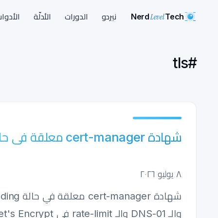
Nerd
Level
Tech
نيردو
الدورات
الأدلّة
الأدوا
tls
#
شهادة cert-manager معلقة في حالة الانتظار؟ تشخيص وإصلاح (2026)
٨ يوليو ٢٠٢٦
والـ DNS-01 والـ rate-limit في Let's Encrypt.