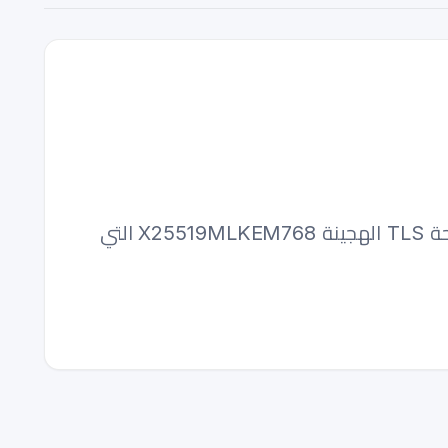
التشفير المقاوم للكم في عام 2026: NIST FIPS 203/204/205، وتهديدات خوارزمية Shor، ومصافحة TLS الهجينة X25519MLKEM768 التي