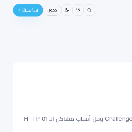
EN
دخول
ابدأ مجانًا
شهادة cert-manager معلقة في حالة pending؟ افحص سلسلة الموارد من الـ Certificate إلى الـ Challenge وحل أسباب مشاكل الـ HTTP-01