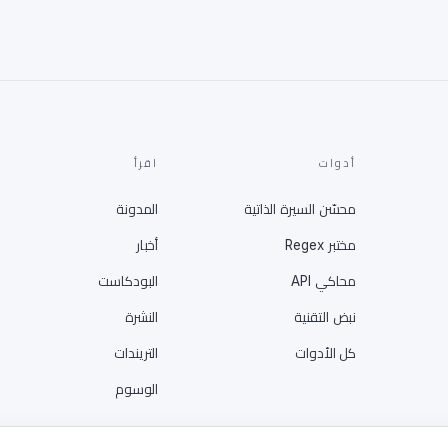
أدوات
اقرأ
محسّن السيرة الذاتية
المدونة
مختبر Regex
أخبار
محاكي API
البودكاست
نبض التقنية
النشرة
كل الأدوات
التريندات
الوسوم