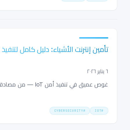
تأمين إنترنت الأشياء: دليل كامل لتنفيذ أمن
٦ يناير ٢٠٢٦
غوص عميق في تنفيذ أمن IoT — من مصادقة الأجهزة إلى الاتصال المشفر، والمراقبة، واستراتيجيات النشر في العالم الحقيقي.
CYBERSECURITY
#
IOT
#