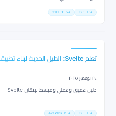
SVELTE 5
#
SVELTE
#
تعلم Svelte: الدليل الحديث لبناء تطبيقات ويب فائقة السرعة
٢٤ نوفمبر ٢٠٢٥
دليل عميق وعملي ومبسط لإتقان Svelte — يغطي الأساسيات، والأداء، وحالات الاستخدام الواقعية، والأنماط الجاهزة للإنتاج.
JAVASCRIPT
#
SVELTE
#