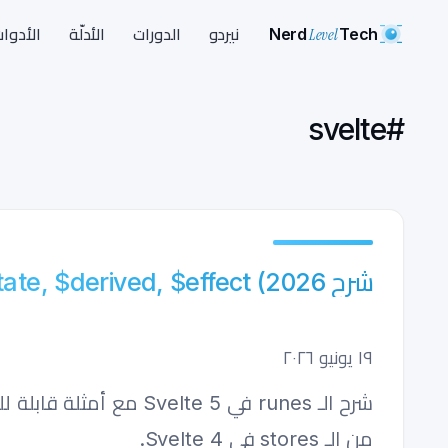
Nerd
Level
Tech
نيردو
الدورات
الأدلّة
الأدوا
svelte
#
شرح Svelte 5 Runes: $state, $derived, $effect (2026)
١٩ يونيو ٢٠٢٦
من الـ stores في Svelte 4.