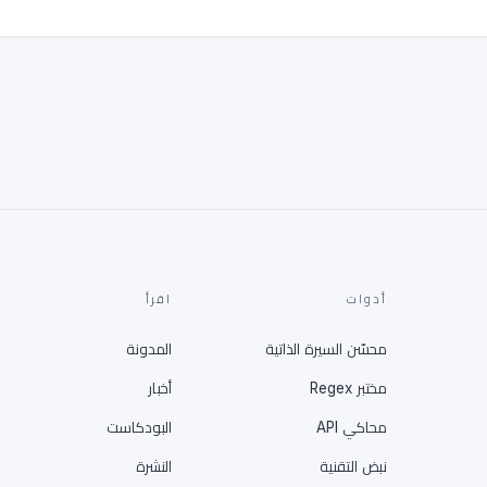
أدوات
اقرأ
محسّن السيرة الذاتية
المدونة
مختبر Regex
أخبار
محاكي API
البودكاست
نبض التقنية
النشرة