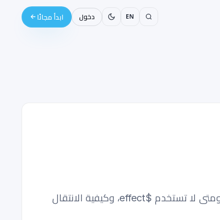
EN
دخول
ابدأ مجانًا
شرح الـ runes في Svelte 5 مع أمثلة قابلة للتشغيل: متى تستخدم $state و $derived و $effect، ومتى لا تستخدم $effect، وكيفية الانتقال