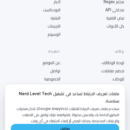
مختبر Regex
أخبار
محاكي API
البودكاست
نبض التقنية
النشرة
كل الأدوات
التريندات
الوسوم
وظّف
الشركة
لوحة الوظائف
عن الموقع
تحضير مقابلات
تواصل
للوكلاء
الخصوصية
انشر وظيفة
الشروط
ملفات تعريف الارتباط تساعد في تشغيل Nerd Level Tech
RSS
بسلاسة.
نستخدم ملفات تعريف الارتباط للتحليلات (Google Analytics)، لتذكر تفضيلات
المظهر الخاصة بك، ولتحسين محتوانا. بالموافقة، فإنك توافق على التحليلات
والإعلانات المخصصة. يمكنك الرفض أو إلغاء الاشتراك في أي وقت.
©
2026
NerdLevelTech · صُنع بالكافيين والفضول
موافق