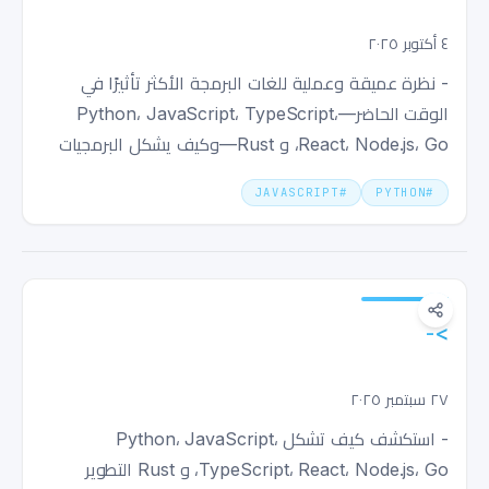
Go و Rust
٤ أكتوبر ٢٠٢٥
- نظرة عميقة وعملية للغات البرمجة الأكثر تأثيرًا في
الوقت الحاضر—Python، JavaScript، TypeScript،
React، Node.js، Go، و Rust—وكيف يشكل البرمجيات
مفتوحة المصدر وأدوات المطورين الأفضل الهندسة
JAVASCRIPT
#
PYTHON
#
البرمجية الحديثة.
>-
٢٧ سبتمبر ٢٠٢٥
- استكشف كيف تشكل Python، JavaScript،
TypeScript، React، Node.js، Go، و Rust التطوير