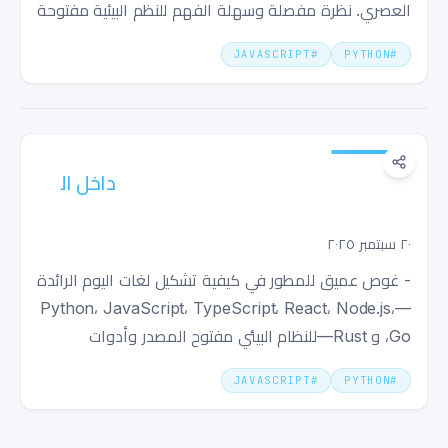
العصري. نظرة مفصلة وسهلة الفهم للنظم البيئية مفتوحة
المصدر وأدوات المطورين.
JAVASCRIPT
#
PYTHON
#
داخل البرمجة الحديثة: Python، TypeScript،
Rust ونبض البرمجيات مفتوحة المصدر
٢٠ سبتمبر ٢٠٢٥
- غوص عميق للمطور في كيفية تشكيل لغات اليوم الرائدة
—Python، JavaScript، TypeScript، React، Node.js،
Go، و Rust—للنظام البيئي مفتوح المصدر وأدوات
المطورين الحديثة.
JAVASCRIPT
#
PYTHON
#