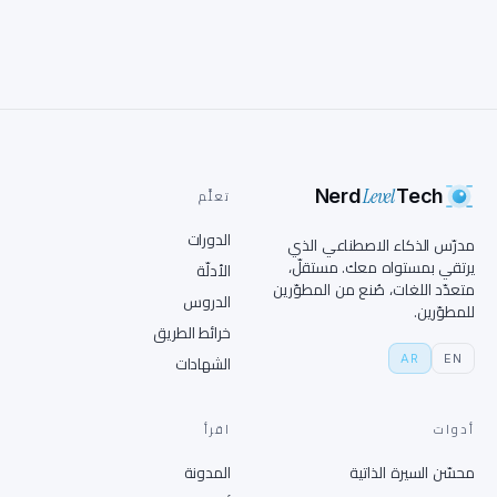
Level
Nerd
Tech
تعلَّم
الدورات
مدرّس الذكاء الاصطناعي الذي
يرتقي بمستواه معك. مستقلّ،
الأدلّة
متعدّد اللغات، صُنع من المطوّرين
الدروس
للمطوّرين.
خرائط الطريق
AR
EN
الشهادات
أدوات
اقرأ
محسّن السيرة الذاتية
المدونة