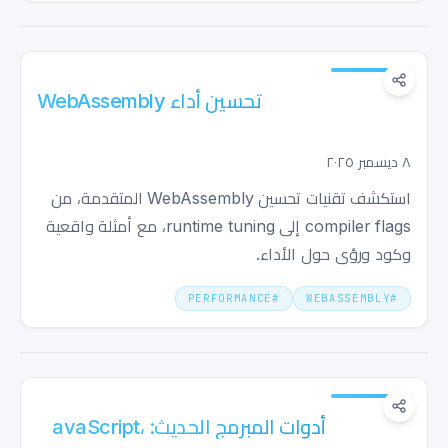
تحسين أداء WebAssembly: من الـ Bytecode
إلى السرعة الفائقة
٨ ديسمبر ٢٠٢٥
استكشف تقنيات تحسين WebAssembly المتقدمة، من
compiler flags إلى runtime tuning، مع أمثلة واقعية
وكود ورؤى حول الأداء.
PERFORMANCE
#
WEBASSEMBLY
#
أدوات المبرمج الحديث: Python، JavaScript،