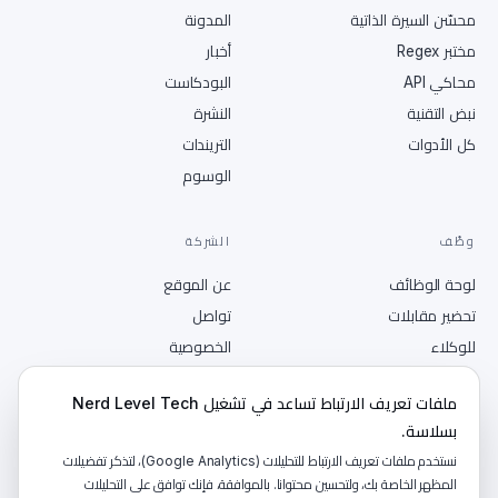
محسّن السيرة الذاتية
المدونة
مختبر Regex
أخبار
محاكي API
البودكاست
نبض التقنية
النشرة
كل الأدوات
التريندات
الوسوم
وظّف
الشركة
لوحة الوظائف
عن الموقع
تحضير مقابلات
تواصل
للوكلاء
الخصوصية
انشر وظيفة
الشروط
ملفات تعريف الارتباط تساعد في تشغيل Nerd Level Tech
RSS
بسلاسة.
نستخدم ملفات تعريف الارتباط للتحليلات (Google Analytics)، لتذكر تفضيلات
المظهر الخاصة بك، ولتحسين محتوانا. بالموافقة، فإنك توافق على التحليلات