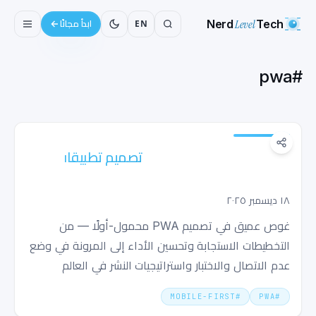
Nerd
Level
Tech
EN
ابدأ مجانًا
pwa
#
تصميم تطبيقات الويب التقدمية الموجهة
للجوال أولاً التي تبدو أصلية
١٨ ديسمبر ٢٠٢٥
غوص عميق في تصميم PWA محمول-أولًا — من
التخطيطات الاستجابة وتحسين الأداء إلى المرونة في وضع
عدم الاتصال والاختبار واستراتيجيات النشر في العالم
الحقيقي.
MOBILE-FIRST
#
PWA
#