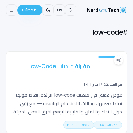
Nerd
Level
Tech
EN
ابدأ مجانًا
low-code
#
مقارنة منصات Low-Code: اختيار الأداة
المناسبة لعام
تم التحديث: ١٩ يناير ٢٠٢٦
غوص عميق في منصات low-code الرائدة، نقاط قوتها،
نقاط ضعفها، وحالات الاستخدام الواقعية — مع رؤى
حول الأداء والأمان والقابلية للتوسع لفرق العمل الحديثة
PLATFORMS
#
LOW-CODE
#