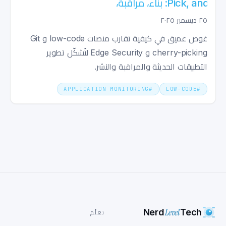
Pick, and Edge Security: بناء، مراقبة،
وحماية التطبيقات الحديثة
٢٥ ديسمبر ٢٠٢٥
غوص عميق في كيفية تقارب منصات low-code و Git
cherry-picking و Edge Security لتُشكّل تطوير
التطبيقات الحديثة والمراقبة والنشر.
APPLICATION MONITORING
#
LOW-CODE
#
Level
Nerd
Tech
تعلَّم