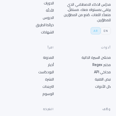
الدورات
مدرّس الذكاء الاصطناعي الذي
يرتقي بمستواه معك. مستقلّ،
الأدلّة
متعدّد اللغات، صُنع من المطوّرين
الدروس
للمطوّرين.
خرائط الطريق
AR
EN
الشهادات
أدوات
اقرأ
محسّن السيرة الذاتية
المدونة
مختبر Regex
أخبار
محاكي API
البودكاست
نبض التقنية
النشرة
كل الأدوات
التريندات
الوسوم
وظّف
الشركة