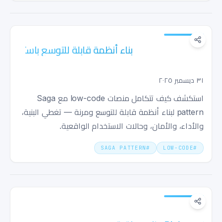
بناء أنظمة قابلة للتوسع باستخدام Low-Code
و Saga Patterns
٣١ ديسمبر ٢٠٢٥
استكشف كيف تتكامل منصات low-code مع Saga
pattern لبناء أنظمة قابلة للتوسع ومرنة — تغطي البنية،
والأداء، والأمان، وحالات الاستخدام الواقعية.
SAGA PATTERN
#
LOW-CODE
#
Low-Code Development, Git Cherry-