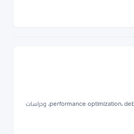
دليل عملي كامل للتفوق في مقابلات CSS — من المفاهيم الأساسية والأسئلة الصعبة إلى performance optimization، debugging، ودراسات