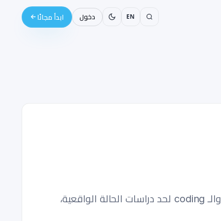
EN
دخول
ابدأ مجانًا
اضمن تفوقك في إنترفيو الـ deep learning الجاي مع الدليل الشامل ده لسنة 2026 — من النظرية والـ coding لحد دراسات الحالة الواقعية،