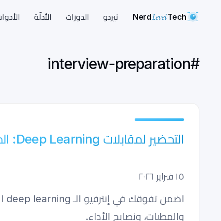
Nerd
Level
Tech
نيردو
الدورات
الأدلّة
الأدوا
interview-preparation
#
التحضير لمقابلات Deep Learning: الدليل الشامل لعام
١٥ فبراير ٢٠٢٦
والمطبات، ونصايح الأداء.