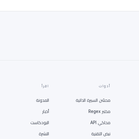
أدوات
اقرأ
محسّن السيرة الذاتية
المدونة
مختبر Regex
أخبار
محاكي API
البودكاست
نبض التقنية
النشرة