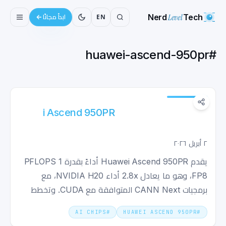
Nerd
Level
Tech
EN
ابدأ مجانًا
huawei-ascend-950pr
#
Huawei Ascend 950PR: شريحة الذكاء
الاصطناعي التي تتحدى
٢ أبريل ٢٠٢٦
يقدم Huawei Ascend 950PR أداءً بقدرة 1 PFLOPS
FP8، وهو ما يعادل 2.8x أداء NVIDIA H20، مع
برمجيات CANN Next المتوافقة مع CUDA. وتخطط
ByteDance و Alibaba لتقديم طلبات شراء.
AI CHIPS
#
HUAWEI ASCEND 950PR
#