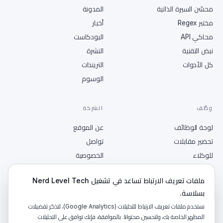
محسّن السيرة الذاتية
المدونة
مختبر Regex
أخبار
محاكي API
البودكاست
نبض التقنية
النشرة
كل الأدوات
التريندات
الوسوم
وظّف
الشركة
لوحة الوظائف
عن الموقع
تحضير مقابلات
تواصل
للوكلاء
الخصوصية
انشر وظيفة
الشروط
ملفات تعريف الارتباط تساعد في تشغيل Nerd Level Tech
RSS
بسلاسة.
نستخدم ملفات تعريف الارتباط للتحليلات (Google Analytics)، لتذكر تفضيلات
المظهر الخاصة بك، ولتحسين محتوانا. بالموافقة، فإنك توافق على التحليلات