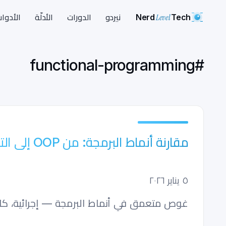
Nerd
Level
Tech
نيردو
الدورات
الأدلّة
الأدوا
functional-programming
#
مقارنة أنماط البرمجة: من OOP إلى التفكير الوظيفي
٥ يناير ٢٠٢٦
غوص متعمق في أنماط البرمجة — إجرائية، كائني