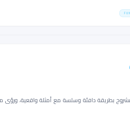
FU
قة دافئة وسلسة مع أمثلة واقعية، ورؤى من عالم Lisp، واستكشاف خط