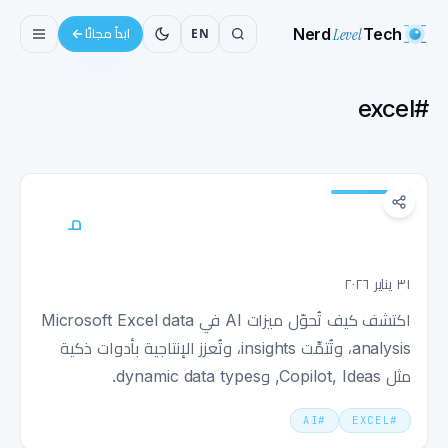
Nerd
Level
Tech
EN
ابدأ مجانًا
excel
#
مزايا الذكاء الاصطناعي في Excel: مستقبل
تحليل البيانات في spreadsheet الخاص بك
٣١ يناير ٢٠٢٦
اكتشف كيف تُحوّل ميزات AI في Microsoft Excel data
analysis، وتُتمِّت insights، وتُعزز الإنتاجية بأدوات ذكية
مثل Copilot, Ideas, وdynamic data types.
AI
#
EXCEL
#