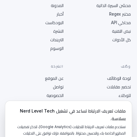
محسّن السيرة الذاتية
المدونة
مختبر Regex
أخبار
محاكي API
البودكاست
نبض التقنية
النشرة
كل الأدوات
التريندات
الوسوم
وظّف
الشركة
لوحة الوظائف
عن الموقع
تحضير مقابلات
تواصل
للوكلاء
الخصوصية
انشر وظيفة
الشروط
ملفات تعريف الارتباط تساعد في تشغيل Nerd Level Tech
RSS
بسلاسة.
نستخدم ملفات تعريف الارتباط للتحليلات (Google Analytics)، لتذكر تفضيلات
المظهر الخاصة بك، ولتحسين محتوانا. بالموافقة، فإنك توافق على التحليلات