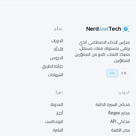
Level
Nerd
Tech
تعلَّم
الدورات
مدرّس الذكاء الاصطناعي الذي
يرتقي بمستواه معك. مستقلّ،
الأدلّة
متعدّد اللغات، صُنع من المطوّرين
الدروس
للمطوّرين.
خرائط الطريق
AR
EN
الشهادات
أدوات
اقرأ
محسّن السيرة الذاتية
المدونة
مختبر Regex
أخبار
محاكي API
البودكاست
نبض التقنية
النشرة