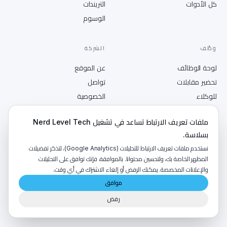
كل الأدوات
التريندات
الوسوم
وظّف
الشركة
لوحة الوظائف
عن الموقع
تحضير مقابلات
تواصل
للوكلاء
الخصوصية
انشر وظيفة
الشروط
ملفات تعريف الارتباط تساعد في تشغيل Nerd Level Tech
RSS
بسلاسة.
نستخدم ملفات تعريف الارتباط للتحليلات (Google Analytics)، لتذكر تفضيلات
المظهر الخاصة بك، ولتحسين محتوانا. بالموافقة، فإنك توافق على التحليلات
والإعلانات المخصصة. يمكنك الرفض أو إلغاء الاشتراك في أي وقت.
©
2026
NerdLevelTech · صُنع بالكافيين والفضول
موافق
رفض
من إصدارات
LumaByte