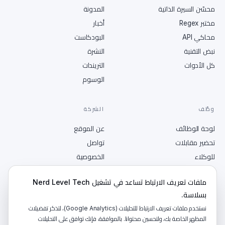
محسّن السيرة الذاتية
المدونة
مختبر Regex
أخبار
محاكي API
البودكاست
نبض التقنية
النشرة
كل الأدوات
التريندات
الوسوم
وظّف
الشركة
لوحة الوظائف
عن الموقع
تحضير مقابلات
تواصل
للوكلاء
الخصوصية
انشر وظيفة
الشروط
ملفات تعريف الارتباط تساعد في تشغيل Nerd Level Tech
RSS
بسلاسة.
نستخدم ملفات تعريف الارتباط للتحليلات (Google Analytics)، لتذكر تفضيلات
المظهر الخاصة بك، ولتحسين محتوانا. بالموافقة، فإنك توافق على التحليلات