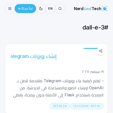
Nerd
Level
Tech
EN
ابدأ مجانًا
dall-e-3
#
إنشاء روبوتات Telegram قوية باستخدام الذكاء
الاصطناعي: دليل شامل
١٩ سبتمبر ٢٠٢٥
- تعلم كيفية بناء روبوتات Telegram متقدمة تتصل بـ
OpenAI لإنشاء الصور والمساعدة في الدردشة. من
البرمجة باستخدام Flask إلى الأتمتة بدون برمجة، يغطي
هذا الدليل كل شيء.
OPENAI
#
TELEGRAM BOTS
#