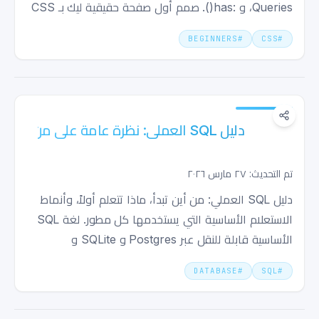
Queries، و :has(). صمم أول صفحة حقيقية ليك بـ CSS
النهاردة.
BEGINNERS
#
CSS
#
دليل SQL العملي: نظرة عامة على من أين تبدأ
مع SQL
تم التحديث: ٢٧ مارس ٢٠٢٦
دليل SQL العملي: من أين تبدأ، ماذا تتعلم أولاً، وأنماط
الاستعلام الأساسية التي يستخدمها كل مطور. لغة SQL
الأساسية قابلة للنقل عبر Postgres و SQLite و
MySQL؛ يتم تمييز الإضافات الخاصة بالمزودين (مثل
DATABASE
#
SQL
#
JSONB وغيرها) على هذا النحو.