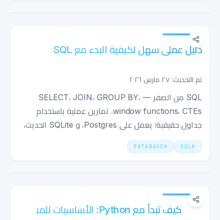
دليل عملي سهل لكيفية البدء مع SQL
تم التحديث: ٢٧ مارس ٢٠٢٦
SQL من الصفر — SELECT، JOIN، GROUP BY،
window functions، CTEs. تمارين عملية باستخدام
جداول حقيقية؛ يعمل على Postgres، و SQLite الحديث،
و MySQL 8.0+.
DATABASE
#
SQL
#
كيف تبدأ مع Python: الأساسيات للمبتدئين