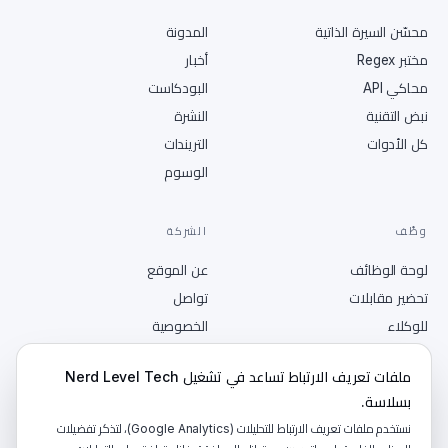
محسّن السيرة الذاتية
المدونة
مختبر Regex
أخبار
محاكي API
البودكاست
نبض التقنية
النشرة
كل الأدوات
التريندات
الوسوم
وظّف
الشركة
لوحة الوظائف
عن الموقع
تحضير مقابلات
تواصل
للوكلاء
الخصوصية
انشر وظيفة
الشروط
ملفات تعريف الارتباط تساعد في تشغيل Nerd Level Tech
RSS
بسلاسة.
نستخدم ملفات تعريف الارتباط للتحليلات (Google Analytics)، لتذكر تفضيلات