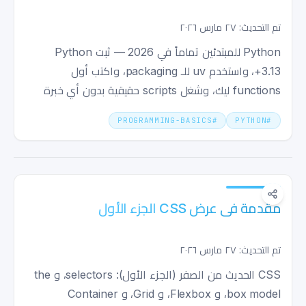
تماماً
تم التحديث: ٢٧ مارس ٢٠٢٦
Python للمبتدئين تماماً في 2026 — ثبت Python
3.13+، واستخدم uv للـ packaging، واكتب أول
functions ليك، وشغل scripts حقيقية بدون أي خبرة
سابقة.
PROGRAMMING-BASICS
#
PYTHON
#
مقدمة في عرض CSS الجزء الأول
تم التحديث: ٢٧ مارس ٢٠٢٦
CSS الحديث من الصفر (الجزء الأول): selectors، و the
box model، و Flexbox، و Grid، و Container