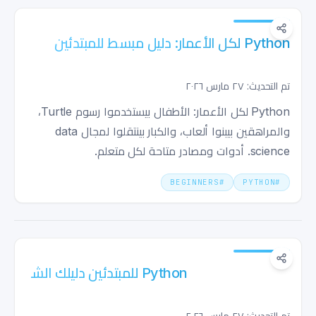
Python لكل الأعمار: دليل مبسط للمبتدئين
تم التحديث: ٢٧ مارس ٢٠٢٦
Python لكل الأعمار: الأطفال بيستخدموا رسوم Turtle،
والمراهقين بيبنوا ألعاب، والكبار بينتقلوا لمجال data
science. أدوات ومصادر متاحة لكل متعلم.
BEGINNERS
#
PYTHON
#
Python للمبتدئين دليلك الشامل لتعلم Python
وأفضل الممارسات
تم التحديث: ٢٧ مارس ٢٠٢٦