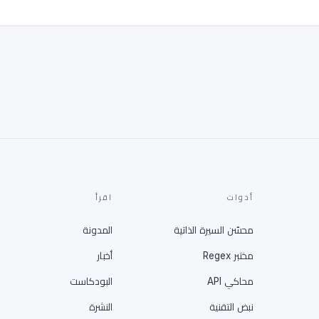
أدوات
اقرأ
محسّن السيرة الذاتية
المدونة
مختبر Regex
أخبار
محاكي API
البودكاست
نبض التقنية
النشرة