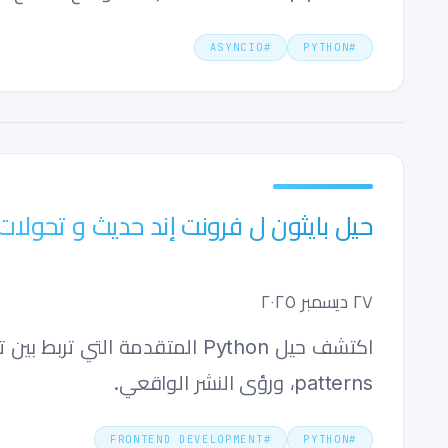
ASYNCIO
#
PYTHON
#
حيل بايثون ل فرونت إند حديث و تحولات 
٢٧ ديسمبر ٢٠٢٥
patterns، ورؤى النشر الواقعي.
FRONTEND DEVELOPMENT
#
PYTHON
#