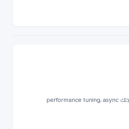
اكتشف حيل Python المتقدمة التي تربط بين تطوير frontend وfog computing التحولات — بما في ذلك performance tuning، async