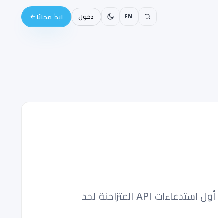
EN
دخول
ابدأ مجانًا
اتعلم إزاي تستخدم قدرات async في Python عشان تضاعف قوة تطبيقات الذكاء الاصطناعي — من أول استدعاءات API المتزامنة لحد