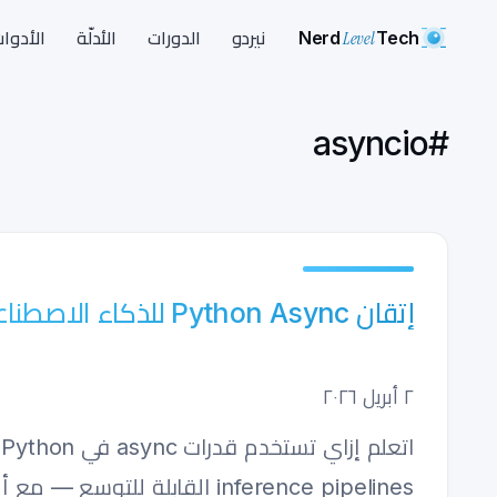
Nerd
Level
Tech
نيردو
الدورات
الأدلّة
الأدوا
asyncio
#
إتقان Python Async للذكاء الاصطناعي: تطبيقات أسرع، أذكى، وقابلة للتوسع
٢ أبريل ٢٠٢٦
inference pipelines القابلة للتوسع — مع أمثلة عملية وأفضل الممارسات.