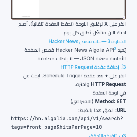
انقر على
X
لإغلاق اللوحة (تحفظ العقدة تلقائياً). أصبح
لديك الآن مشغّل يُطلق كل يوم.
الخطوة 3 — جلب قصص Hacker News
2
يُعيد Hacker News Algolia API
قصص الصفحة
الأمامية بصيغة JSON — لا يتطلب مصادقة.
3أ. إضافة عقدة HTTP Request
انقر على
+
بعد عقدة Schedule Trigger. ابحث عن
HTTP Request
واختره.
في لوحة العقدة:
GET
Method:
(الافتراضي)
URL:
الصق هذا بالضبط:
https://hn.algolia.com/api/v1/search?
3ب. تنفيذ والتحقق