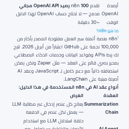
أرصدة
تقدم n8n
100 رصيد OpenAI API مجاني
OpenAI
مدمج — لا تحتاج حساب OpenAI لهذا الدليل
الوقت
~30 دقيقة
ما هو n8n؟
1
n8n
منصة أتمتة سير العمل مفتوحة المصدر بأكثر من
100,000 نجمة على GitHub اعتباراً من أبريل 2026. تتيح
لك ربط APIs وقواعد البيانات وخدمات الذكاء الاصطناعي
بمحرر بصري قائم على العقد — مثل Zapier ولكن يمكن
استضافته ذاتياً مع دعم كامل لـ JavaScript وعقد AI
أصيلة مبنية على LangChain.
أنواع عقد AI في n8n المستخدمة في هذا الدليل:
العقدة
الغرض
Summarization
يعالج كل عنصر إدخال عبر مطالبة LLM
Chain
— يعمل لكل عنصر في الدفعة
حلقة استدلال LLM مع استخدام
AI Agent
الأدوات والذاكرة — يتعامل مع