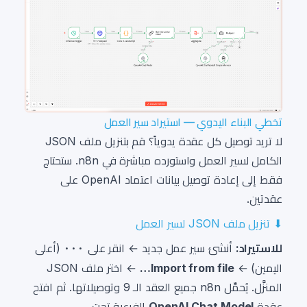
تخطي البناء اليدوي — استيراد سير العمل
لا تريد توصيل كل عقدة يدوياً؟ قم بتنزيل ملف JSON
الكامل لسير العمل واستورده مباشرة في n8n. ستحتاج
فقط إلى إعادة توصيل بيانات اعتماد OpenAI على
عقدتين.
⬇ تنزيل ملف JSON لسير العمل
للاستيراد:
أنشئ سير عمل جديد ← انقر على
···
(أعلى
اليمين) ←
Import from file…
← اختر ملف JSON
المنزَّل. يُحمِّل n8n جميع العقد الـ 9 وتوصيلاتها. ثم افتح
عقدة
OpenAI Chat Model
الفرعية تحت