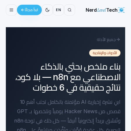
Nerd
Level
Tech
EN
ابدأ مجانًا
جميع الأدلة
الأدوات والإنتاجية
بناء ملخص بحثي بالذكاء
الاصطناعي مع n8n — بلا كود،
نتائج حقيقية في 6 خطوات
ابنِ نشرة إخبارية AI مؤتمتة بالكامل تجلب أهم 10
قصص من Hacker News يومياً وتلخصها بـ GPT
وتُنسّق بريداً إلكترونياً أنيقاً — كل ذلك في لوحة n8n
البصرية. كل عقدة وُصِّلت ونُفِّذت مباشرةً على n8n