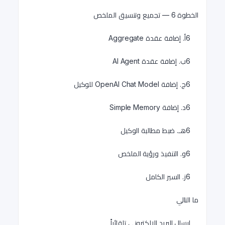
الخطوة 6 — تجميع وتنسيق الملخص
6أ. إضافة عقدة Aggregate
6ب. إضافة عقدة AI Agent
6ج. إضافة OpenAI Chat Model للوكيل
6د. إضافة Simple Memory
6هـ. ضبط مطالبة الوكيل
6و. التنفيذ ورؤية الملخص
6ز. السير الكامل
ما التالي
إرسال البريد الإلكتروني تلقائياً