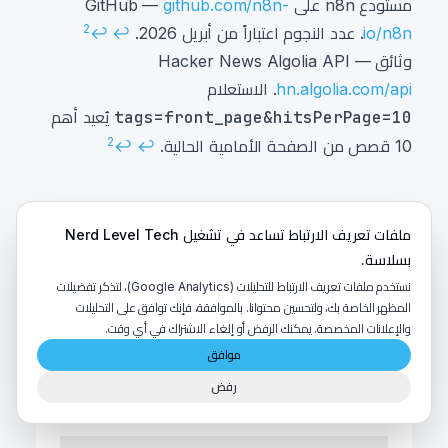
Footnotes
مستودع n8n على GitHub —
github.com/n8n-
2
io/n8n
. عدد النجوم اعتباراً من أبريل 2026.
↩
↩
وثائق Hacker News Algolia API —
hn.algolia.com/api
. الاستعلام
tags=front_page&hitsPerPage=10
يُعيد أهم
2
10 قصص من الصفحة الأمامية الحالية.
↩
↩
ملفات تعريف الارتباط تساعد في تشغيل Nerd Level Tech
شارك هذا الدليل
بسلاسة.
نستخدم ملفات تعريف الارتباط للتحليلات (Google Analytics)، لتذكر تفضيلات
المظهر الخاصة بك، ولتحسين محتوانا. بالموافقة، فإنك توافق على التحليلات
والإعلانات المخصصة. يمكنك الرفض أو إلغاء الاشتراك في أي وقت.
موافق
الأسئلة الشائعة
رفض