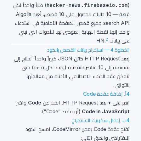
hacker-news.firebaseio.com
(
) طلباً واحداً لكل
قصة — 10 طلبات للحصول على 10 قصص. تُعيد Algolia
search API جميع قصص الصفحة الأمامية في استدعاء
واحد. إنها نقطة النهاية الموصى بها للأدوات التي تبني
2
على بيانات HN.
الخطوة 4 — استخراج بيانات القصص بالكود
يُعيد HTTP Request كائن JSON كبيراً واحداً. تحتاج إلى
تقسيمه إلى 10 عناصر منفصلة (واحد لكل قصة) حتى
تتمكن عقد الذكاء الاصطناعي الأدناه من معالجتها
بالتوازي.
4أ. إضافة عقدة Code
انقر على
+
بعد HTTP Request. ابحث عن
Code
واختر
Code in JavaScript
(أو فقط "Code").
4ب. إدخال سكريبت الاستخراج
تفتح عقدة Code بمحرر CodeMirror. امسح الكود
الافتراضي والصق التالي: