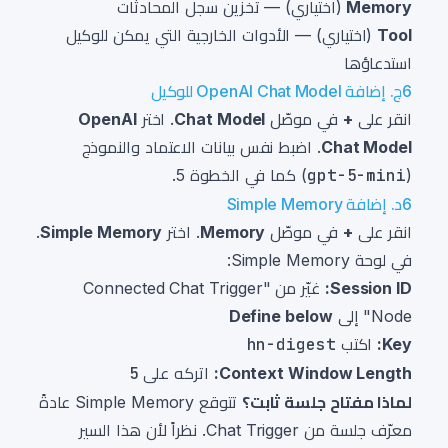
Memory
(اختياري) — تخزين سجل المحادثات
Tool
(اختياري) — الأدوات الخارجية التي يمكن للوكيل
استدعاؤها
6ج. إضافة OpenAI Chat Model للوكيل
انقر على
+
في موصّل
Chat Model
. اختر
OpenAI
Chat Model
. اضبط نفس بيانات الاعتماد والنموذج
(
gpt-5-mini
) كما في الخطوة 5.
6د. إضافة Simple Memory
انقر على
+
في موصّل
Memory
. اختر
Simple Memory
.
في لوحة Simple Memory:
Session ID:
غيّر من "Connected Chat Trigger
Node" إلى
Define below
Key:
اكتب
hn-digest
Context Window Length:
اتركه على
5
لماذا مفتاح جلسة ثابت؟
تتوقع Simple Memory عادةً
معرّف جلسة من Chat Trigger. نظراً لأن هذا السير