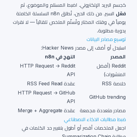
كجسم البريد الإلكتروني. اضبط المستلم والموضوع، ثم
فعّل
السير. من ذلك الحين، تُطلق n8n السلسلة الكاملة
يومياً في وقتك المختار وتُسلّم الملخص تلقائياً — لا نقرات
يدوية مطلوبة.
توسيع مصادر البيانات
استبدل أو أضف إلى مصدر Hacker News:
المصدر
النهج في n8n
Reddit (أفضل
HTTP Request → Reddit
المنشورات)
API
خلاصة RSS
عقدة RSS Feed Read
HTTP Request → GitHub
GitHub trending
API
مصادر متعددة مجمعة
عقدة Merge + Aggregate
ضبط مطالبات الذكاء الاصطناعي
اجعل الملخصات أقصر أو أطول بتغيير حد الكلمات في
مطالبة Summarization Chain