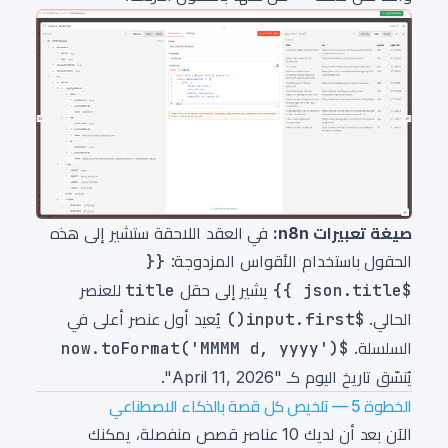
صيغة تعبيرات n8n:
في العقد اللاحقة ستشير إلى هذه
الحقول باستخدام الأقواس المزدوجة:
{{
$json.title }}
يشير إلى حقل
title
للعنصر
الحالي.
$input.first()
يُعيد أول عنصر أعلى في
السلسلة.
$now.toFormat('MMMM d, yyyy')
يُنسّق تاريخ اليوم كـ "April 11, 2026".
الخطوة 5 — تلخيص كل قصة بالذكاء الاصطناعي
الآن بعد أن لديك 10 عناصر قصص منفصلة، يمكنك