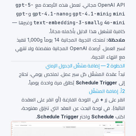
OpenAI API مجاني. تعمل هذه الأرصدة مع
gpt-5-
mini
و
gpt-4.1-mini
و
gpt-4.1-nano
و
gpt-
4o-mini
و
text-embedding-3-small
وغيرها —
كافية لتشغيل هذا الدليل بأكمله مجاناً.
ملاحظة:
تمنحك التجربة المجانية 14 يوماً و1,000 تنفيذ
لسير العمل. أرصدة OpenAI المجانية منفصلة ولا تنتهي
مع انتهاء التجربة.
الخطوة 2 — إضافة مشغّل الجدول الزمني
تبدأ عقدة المشغّل كل سير عمل. لملخص يومي، تحتاج
إلى
Schedule Trigger
يُطلق مرة واحدة يومياً.
2أ. إضافة المشغّل
انقر على زر
+
في اللوحة الفارغة (أو انقر على العقدة
النائبة). في لوحة البحث عن العقد التي تنزلق مفتوحة،
اكتب
Schedule
واختر
Schedule Trigger
.