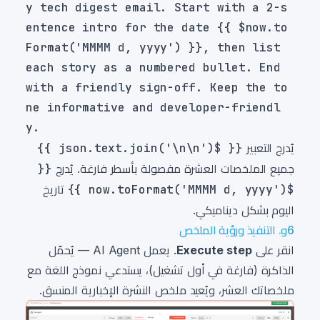
y tech digest email. Start with a 2-s
entence intro for the date {{ $now.to
Format('MMMM d, yyyy') }}, then list 
each story as a numbered bullet. End 
with a friendly sign-off. Keep the to
ne informative and developer-friendl
يُدرج التعبير
{{ $json.text.join('\n\n') }}
جميع الملخصات العشرة مفصولة بأسطر فارغة. يُدرج
{{
$now.toFormat('MMMM d, yyyy') }}
تاريخ
اليوم بشكل ديناميكي.
6و. التنفيذ ورؤية الملخص
انقر على
Execute step
. يعمل AI Agent — يُحمّل
الذاكرة (فارغة في أول تشغيل)، يستدعي نموذج اللغة مع
ملخصاتك العشر، ويُعيد ملخص النشرة الإخبارية المنسق.