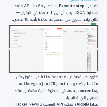
انقر على
Execute step
. يستدعي n8n الـ API ويُعيد
استجابة JSON. يجب أن ترى
1 item
في الإخراج —
كائن واحد يحتوي على مصفوفة
hits
بأهم 10 قصص.
تحتوي كل قصة في مصفوفة
hits
على حقول مثل
title
و
url
و
points
و
objectID
و
author
و
num_comments
. في الخطوة التالية ستستخرج فقط
الحقول التي تحتاجها.
لماذا Algolia؟
تتطلب API الرسمية لـ Hacker News