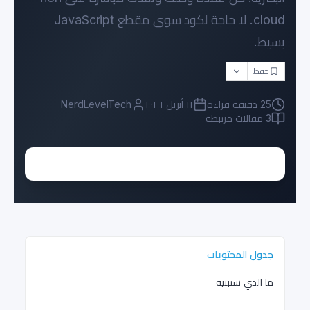
cloud. لا حاجة لكود سوى مقطع JavaScript
بسيط.
حفظ
25
دقيقة قراءة
١١ أبريل ٢٠٢٦
NerdLevelTech
3
مقالات مرتبطة
جدول المحتويات
ما الذي ستبنيه