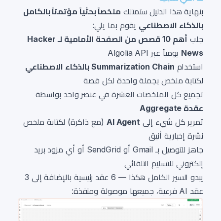
بنهاية هذا الدليل ستمتلك
ملخصاً بحثياً مؤتمتاً بالكامل
بالذكاء الاصطناعي
يقوم بما يلي:
جلب
أهم 10 قصص من الصفحة الأمامية لـ Hacker
News
يومياً عبر Algolia API
استخدام
Summarization Chain بالذكاء الاصطناعي
لكتابة ملخص بجملة واحدة لكل قصة
تجميع كل الملخصات العشرة في عنصر واحد بواسطة
عقدة Aggregate
تمرير كل شيء إلى
AI Agent
(مع ذاكرة) لكتابة ملخص
نشرة إخبارية أنيق
جاهز للتوصيل بـ Gmail أو SendGrid أو أي مزود بريد
إلكتروني للتسليم التلقائي
يبدو السير الكامل هكذا — 6 عقد رئيسية بالإضافة إلى 3
عقد AI فرعية، جميعها موصولة ومنفذة: