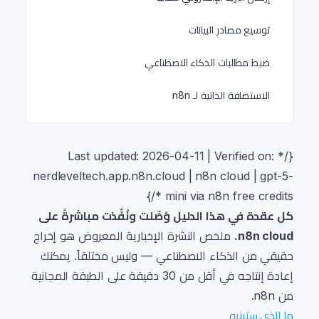
توسيع مصادر البيانات
ضبط مطالبات الذكاء الاصطناعي
الاستضافة الذاتية لـ n8n
{/* Last updated: 2026-04-11 | Verified on:
nerdleveltech.app.n8n.cloud | n8n cloud | gpt-5-
mini via n8n free credits */}
كل عقدة في هذا الدليل وُصِّلت ونُفِّذت مباشرةً على
n8n cloud.
ملخص النشرة الإخبارية المعروض هو إخراج
حقيقي من الذكاء الاصطناعي — وليس مختلقاً. يمكنك
إعادة إنتاجه في أقل من 30 دقيقة على الطبقة المجانية
من n8n.
ما الذي ستبنيه