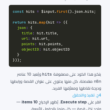
const
 hits 
=
 $input
.
first
(
)
.
json
.
hits
;
return
 hits
.
map
(
hit
=>
(
{
json
:
{
title
:
 hit
.
title
,
url
:
 hit
.
url
,
points
:
 hit
.
points
,
objectID
:
 hit
.
objectID
}
}
)
)
;
يتكرر هذا الكود على مصفوفة
hits
ويُعيد 10 عناصر
n8n منفصلة، كل منها يحتوي على عنوان القصة ورابطها
ودرجة نقاطها ومعرّفها الفريد.
4ج. تنفيذ والتحقق
انقر على
Execute step
. يُظهر الإخراج
10 items
—
واحد لكل قصة — كل منها بالحقول الأربعة.