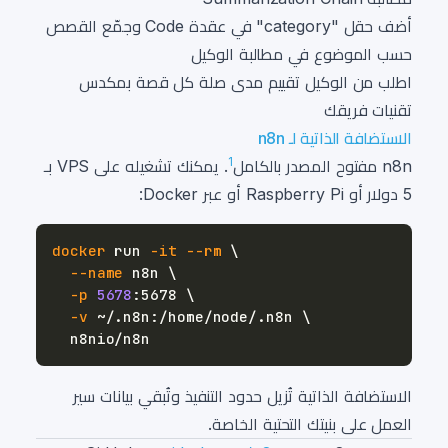
أضف حقل "category" في عقدة Code وجمّع القصص
حسب الموضوع في مطالبة الوكيل
اطلب من الوكيل تقييم مدى صلة كل قصة بمكدس
تقنيات فريقك
الاستضافة الذاتية لـ n8n
1
n8n مفتوح المصدر بالكامل
. يمكنك تشغيله على VPS بـ
5 دولار أو Raspberry Pi أو عبر Docker:
docker
 run 
-it
--rm
\
--name
 n8n 
\
-p
5678
:5678 
\
-v
 ~/.n8n:/home/node/.n8n 
\
الاستضافة الذاتية تُزيل حدود التنفيذ وتُبقي بيانات سير
العمل على بنيتك التحتية الخاصة.