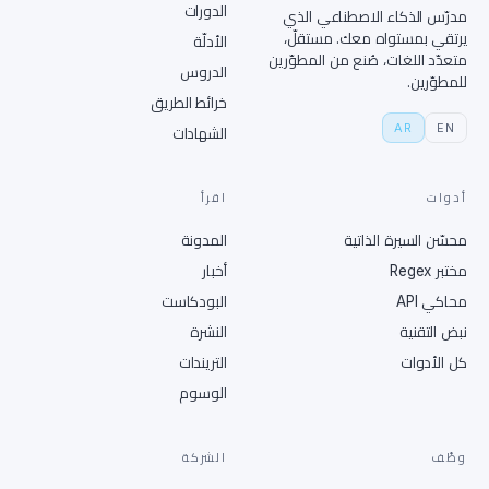
الدورات
مدرّس الذكاء الاصطناعي الذي
يرتقي بمستواه معك. مستقلّ،
الأدلّة
متعدّد اللغات، صُنع من المطوّرين
الدروس
للمطوّرين.
خرائط الطريق
AR
EN
الشهادات
أدوات
اقرأ
محسّن السيرة الذاتية
المدونة
مختبر Regex
أخبار
محاكي API
البودكاست
نبض التقنية
النشرة
كل الأدوات
التريندات
الوسوم
وظّف
الشركة