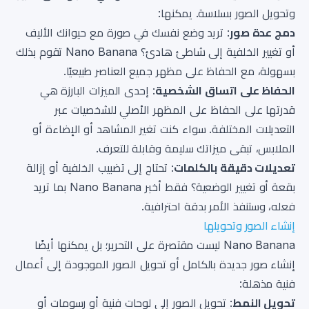
وتحويل الصور بسلاسة. يمكنها:
دمج عدة صور
: تريد وضع نفسك في صورة مع حيوانك الأليف
أو تغيير الخلفية إلى شاطئ هادئ؟ Nano Banana تقوم بذلك
بسهولة، مع الحفاظ على مظهر جميع العناصر طبيعيًا.
الحفاظ على اتساق الشخصية
: إحدى الميزات البارزة هي
قدرتها على الحفاظ على المظهر الأصلي للشخصيات عبر
التعديلات المختلفة. سواء كنت تغير المشاهد أو الإضاءة أو
الملابس، تبقى ميزاتك سليمة وقابلة للتعرف.
تعديلات دقيقة بالكلمات
: تحتاج إلى تضبيب الخلفية أو إزالة
بقعة أو تغيير الوضعية؟ فقط أخبر Nano Banana بما تريد
فعله، وستنفذ الأمر بدقة احترافية.
إنشاء الصور وتحويلها
Nano Banana ليست مقتصرة على التحرير؛ بل يمكنها أيضًا
إنشاء صور جديدة بالكامل أو تحويل الصور الموجودة إلى أعمال
فنية مذهلة:
تحويل النمط
: تحويل الصور إلى لوحات فنية أو رسومات أو