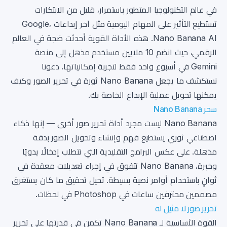
في عالم التكنولوجيا المتطور باستمرار، قليل من الابتكارات
تستطيع التأثير على المهام اليومية مثل آخر إبداعات Google،
Nano Banana AI. هذه الأداة القوية أحدثت ضجة في العالم
الرقمي، حيث انضم 10 ملايين مستخدم مذهل إلى منصة
Gemini في أسبوع واحد فقط لتجربة إمكانياتها. دعونا
نستكشف ما يجعل Nano Banana ثورة في تحرير الصور وكيف
يمكنها تحويل عملية الإبداع الخاصة بك.
سحر Nano Banana
Nano Banana ليست مجرد أداة تحرير صور أخرى — إنها ذكاء
اصطناعي ثوري يستطيع فهم وإنشاء وتحويل الصور بدقة
مذهلة. على عكس البرامج التقليدية التي تتطلب إدخالًا يدويًا
وخبرة، Nano Banana تتفوق في إجراء تعديلات معقدة في
ثوانٍ باستخدام أوامر نصية بسيطة. تخيل تحقيق ما كان يستغرق
مصممين محترفين ساعات في Photoshop في لحظات.
تحرير صور لا مثيل له
القوة الأساسية لـ Nano Banana تكمن في قدرتها على تحرير