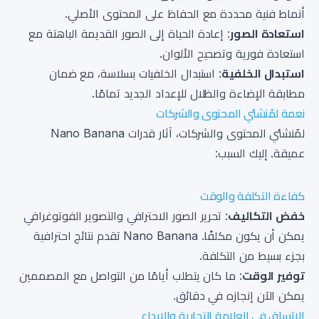
أنماط فنية محددة مع الحفاظ على المحتوى الأصلي.
استعادة الصور
: إعادة الحياة إلى الصور القديمة الباهتة مع
استعادة فورية وتصحيح الألوان.
استبدال الخلفية
: استبدال الخلفيات بسلاسة، مع ضمان
مطابقة الإضاءة والظلال للإعداد الجديد تمامًا.
نعمة لمُنشئي المحتوى والشركات
لمُنشئي المحتوى والشركات، آثار قدرات Nano Banana
عميقة. إليك السبب:
كفاءة التكلفة والوقت
خفض التكاليف
: تحرير الصور الاحترافي والتصوير الفوتوغرافي
يمكن أن يكون مكلفًا. Nano Banana تقدم نتائج احترافية
بجزء بسيط من التكلفة.
توفير الوقت
: ما كان يتطلب أيامًا من التواصل مع المصممين
يمكن الآن إنجازه في دقائق.
الاتساق في العلامة التجارية والإبداع