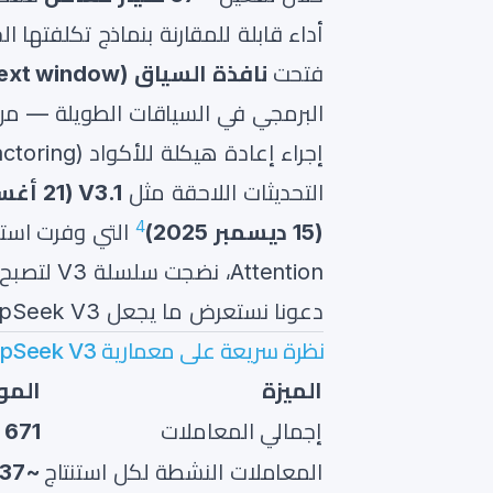
أداء قابلة للمقارنة بنماذج تكلفتها 
فتحت
نافذة السياق (context window) البالغة 128 ألف توكن
التحديثات اللاحقة مثل
V3.1 (21 أغسطس 2025)
4
(15 ديسمبر 2025)
Attention، نضجت سلسلة V3 لتصبح منافساً قوياً لأتمتة البرمجة على مستوى المؤسسات.
دعونا نستعرض ما يجعل DeepSeek V3 عملياً جداً للمطورين — وكيفية تشغيله في دقائق.
نظرة سريعة على معمارية DeepSeek V3
الميزة
المو
إجمالي المعاملات
671 مليار
المعاملات النشطة لكل استنتاج
~37 مليار