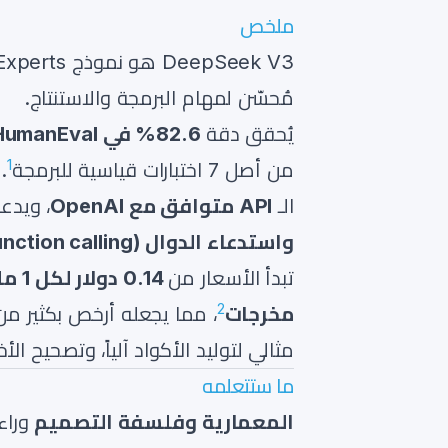
ملخص
DeepSeek V3 هو نموذج Mixture-of-Experts بـ
مُحسّن لمهام البرمجة والاستنتاج.
يُحقق دقة
82.6% في HumanEval
1
من أصل 7 اختبارات قياسية للبرمجة
.
الـ
API متوافق مع OpenAI
، ويدعم Python و Node.js، وي
واستدعاء الدوال (function calling)
تبدأ الأسعار من
0.14 دولار لكل 1 مليون توكن مدخلات
2
مخرجات
، مما يجعله أرخص بكثير من GPT-4o
مثالي لتوليد الأكواد آلياً، وتصحيح الأخطاء (debugging)، وسير ع
ما ستتعلمه
المعمارية وفلسفة التصميم
وراء pSeek V3