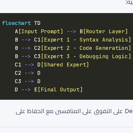
ه:
flowchart
    A
[Input Prompt]
-->
 B
[Router Layer]
    B 
-->
 C1
[Expert 1 - Syntax Analysis]
    B 
-->
 C2
[Expert 2 - Code Generation]
    B 
-->
 C3
[Expert 3 - Debugging Logic]
    C1 
-->
 D
[Shared Expert]
    C2 
-->
    C3 
-->
    D 
-->
 E
[Final Output]
هذه المعمارية تدعم قدرة DeepSeek على التفوق على المنافسين مع الحفاظ على