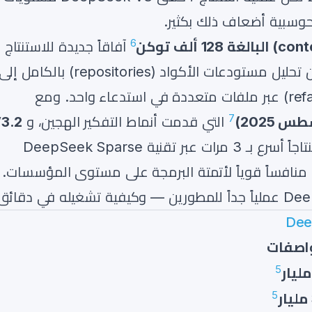
الحوسبية أضعاف ذلك بكثير.
6
آفاقاً جديدة للاستنتاج
البرمجي في السياقات الطويلة — من تحليل مستودعات الأكواد (repositories) بالكامل إل
إجراء إعادة هيكلة للأكواد (refactoring) عبر ملفات متعددة في استدعاء واحد. ومع
7
التي قدمت أنماط التفكير الهجين، و
3.2
التي وفرت استنتاجاً أسرع بـ 3 مرات عبر تقنية DeepSeek Sparse
اصفات
5
5