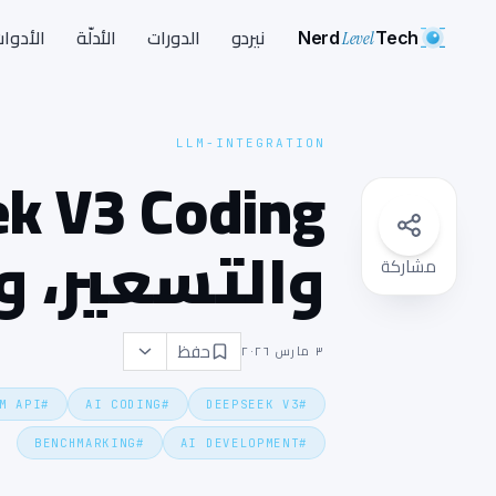
Nerd
Level
Tech
نيردو
الدورات
الأدلّة
الأدوا
LLM-INTEGRATION
والتسعير، و
مشاركة
حفظ
٣ مارس ٢٠٢٦
M API
#
AI CODING
#
DEEPSEEK V3
#
BENCHMARKING
#
AI DEVELOPMENT
#