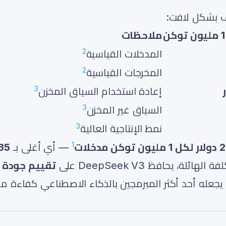
ملاحظات
2
المدخلات القياسية
2
المخرجات القياسية
3
إعادة استخدام السياق المخزن
3
السياق غير المخزن
3
نمط الإنتاجية العالية
1
كن مدخلات
— أي أغلى بـ
35
ة، يحافظ DeepSeek V3 على
تقييم جودة
 يجعله أحد أكثر المبرمجين بالذكاء الاصطناعي كفاءة م