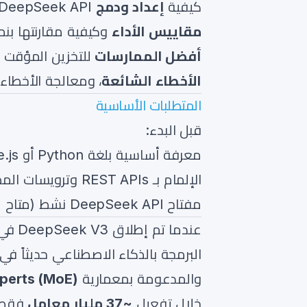
كيفية
إعداد ودمج
DeepSeek API لمهام البرمجة
مقاييس الأداء
وكيفية مقارنتها بنماذج LLMs 
أفضل الممارسات
للتخزين المؤقت (caching)، والبث، وأنماط الاستنت
الأخطاء الشائعة
، ومعالجة الأخطا
المتطلبات الأساسية
قبل البدء:
معرفة أساسية بلغة Python أو Node.js
الإلمام بـ REST APIs وترويسات المصادقة (authentication headers)
مفتاح DeepSeek API نشط (متاح عبر
عندما تم إطلاق DeepSeek V3 في
البرمجة بالذكاء الاصطناعي حديثاً ف
والمدعومة بمعمارية
perts (MoE)
خلال تفعيل
~37 مليار معامل
فقط ل