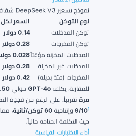
نموذج تسعير DeepSeek V3 شفاف بشكل لافت:
نوع التوكن
السعر لكل 1 مليون توكن
توكن المدخلات
0.14 دولار
توكن المخرجات
0.28 دولار
المدخلات المخزنة مؤقتاً
0.028 دولار
المدخلات غير المخزنة
0.28 دولار
المخرجات (فئة بديلة)
0.42 دولار
للمقارنة، يكلف
GPT-4o
حوالي
2.50 دولار لكل 1 مليون تو
مرة
تقريباً. على الرغم من فجوة التكلفة الهائل
1
9/10
وإنتاجية
60 توكن/ثانية
، مما
حيث التكلفة المتاحة حالياً.
أداء الاختبارات القياسية