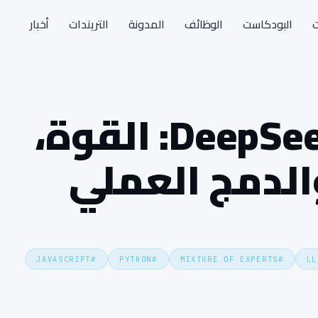
ت
البودكاست
الوظائف
المدونة
التريندات
أخبار
DeepSeek V3 Coding: القوة،
الدمج العملي
JAVASCRIPT
#
PYTHON
#
MIXTURE OF EXPERTS
#
LL