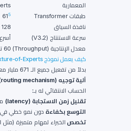
المعمارية
Experts (1
5
طبقات Transformer
61
نافذة السياق
128 ألف توكن
سرعة الاستنتاج (V3.2)
أسرع بـ 3
معدل الإنتاجية (Throughput)
60 توكن/ثانية
كيف يعمل نموذج Mixture-of-Experts
بدلاً من تفعيل جميع الـ 671 مليار معامل لكل مطالبة (prompt)، يستخدم DeepSeek V3
آلية توجيه (routing mechanism)
الحساب الانتقائي له بـ:
تقليل زمن الاستجابة (latency)
مع
التوسع بكفاءة
دون نمو خطي في ا
تخصص
الخبراء لمهام متميزة (مثل ال