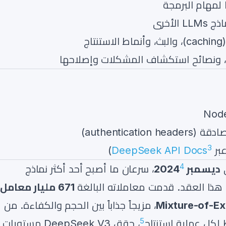
الأخرى
اج
ء، ونصائح استكشاف المشكلات وإصلاحها
3
)
DeepSeek API Docs
4
ديسمبر 2024
، سرعان ما أصبح أحد أكثر نماذج
ي هذا العقد. قدمت معاملاته البالغة
671 مليار معامل
Mixture-of-Ex
، مزيجاً جذاباً بين الحجم والكفاءة. من
5
كل عملية استنتاج
، حقق DeepSeek V3 مستويات