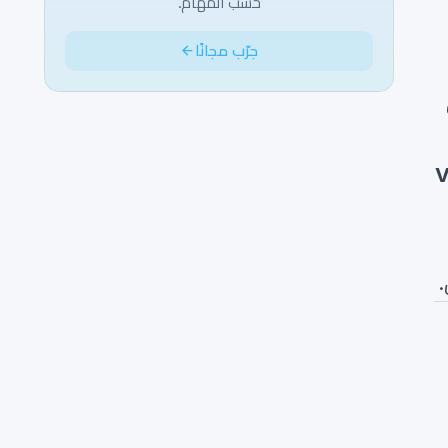
حسب المهام.
جرّب مجانًا
ى
V