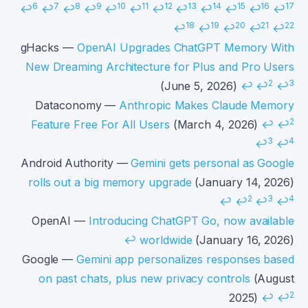
6
7
8
9
10
11
12
13
14
15
16
17
↩
↩
↩
↩
↩
↩
↩
↩
↩
↩
↩
↩
18
19
20
21
22
↩
↩
↩
↩
↩
gHacks —
OpenAI Upgrades ChatGPT Memory With
New Dreaming Architecture for Plus and Pro Users
2
3
(June 5, 2026)
↩
↩
↩
Dataconomy —
Anthropic Makes Claude Memory
2
Feature Free For All Users
(March 4, 2026)
↩
↩
3
4
↩
↩
Android Authority —
Gemini gets personal as Google
rolls out a big memory upgrade
(January 14, 2026)
2
3
4
↩
↩
↩
↩
OpenAI —
Introducing ChatGPT Go, now available
↩
worldwide
(January 16, 2026)
Google —
Gemini app personalizes responses based
on past chats, plus new privacy controls
(August
2
2025)
↩
↩