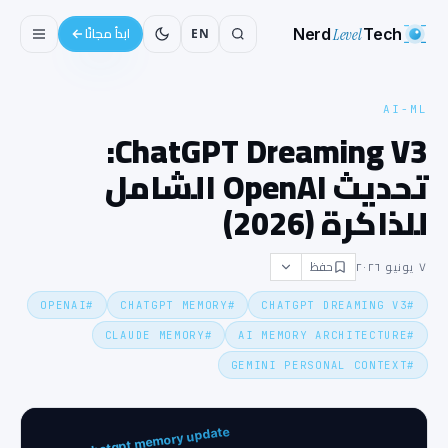
Nerd
Level
Tech
EN
ابدأ مجانًا
AI-ML
ChatGPT Dreaming V3:
تحديث OpenAI الشامل
للذاكرة (2026)
حفظ
٧ يونيو ٢٠٢٦
OPENAI
#
CHATGPT MEMORY
#
CHATGPT DREAMING V3
#
CLAUDE MEMORY
#
AI MEMORY ARCHITECTURE
#
GEMINI PERSONAL CONTEXT
#