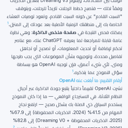
الوقت بين المحادثات، ويقوم Dreaming V3 بتعديل الذكريات
وفقاً لذلك — فتصبح خطط الرحلات تاريخاً للرحلات، ويتوقف
"السبت القادم" عن كونه السبت القادم، وتعود توصيات العشاء
1
الخاصة بك إلى منطقتك الزمنية الأصلية بعد عودتك إلى المنزل.
يمكنك فحص النتيجة في
صفحة ملخص الذاكرة
: وهي نظرة
عامة قابلة للمراجعة لما يعرفه ChatGPT عنك، مع عناصر
تحكم لإضافة أو تحديث المعلومات، أو تصحيح أو تجاهل
تفاصيل محددة، وتوجيهه بشأن الموضوعات التي يجب طرحها
ومتى. لأي شيء أعمق، فإن توجيه OpenAI هو ببساطة
1
سؤال النموذج عما يتذكره.
أرقام التقييم: ما أبلغت عنه OpenAI
نشرت OpenAI تقييماً داخلياً يتتبع جودة الذاكرة عبر أجيال
النظام الثلاثة. في الاسترجاع الواقعي — ما إذا كان النموذج
يستخدم السياق ذي الصلة بك بشكل صحيح — ارتفع نجاح
المهام من 41.5% (2024، الذكريات المحفوظة) إلى 67.9%
(2025، الذكريات المحفوظة + Dreaming V0) إلى 82.8%
2