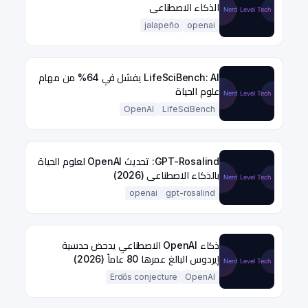
الذكاء الاصطناعي
jalapeño
openai
LifeSciBench: AI يفشل في 64% من مهام
علوم الحياة
OpenAI
LifeSciBench
GPT-Rosalind: تحديث OpenAI لعلوم الحياة
بالذكاء الاصطناعي (2026)
openai
gpt-rosalind
ذكاء OpenAI الاصطناعي يدحض حدسية
إيردوس البالغ عمرها 80 عاماً (2026)
Erdős conjecture
OpenAI