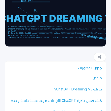
جدول المحتويات
ملخص
ما هو ChatGPT Dreaming V3؟
كيف تعمل ذاكرة ChatGPT الآن: ثلاث مهام، عملية خلفية واحدة