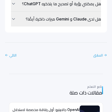
هل يمكنني رؤية أو تصحيح ما يتذكره ChatGPT؟
هل لدى Claude و Gemini ميزات ذاكرة أيضًا؟
السابق
التالي
→
←
تابع التعلم
مقالات ذات صلة
OpenAI جالابينيو: أول رقاقة مخصصة لاستدلال