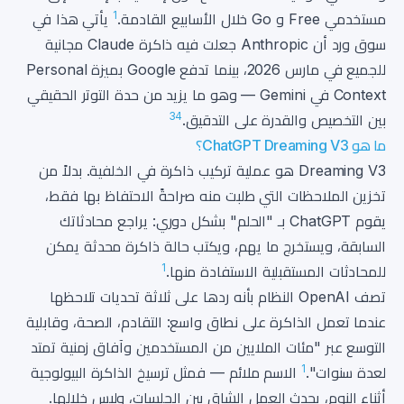
1
مستخدمي Free و Go خلال الأسابيع القادمة.
يأتي هذا في
سوق ورد أن Anthropic جعلت فيه ذاكرة Claude مجانية
للجميع في مارس 2026، بينما تدفع Google بميزة Personal
Context في Gemini — وهو ما يزيد من حدة التوتر الحقيقي
3
4
بين التخصيص والقدرة على التدقيق.
ما هو ChatGPT Dreaming V3؟
Dreaming V3 هو عملية تركيب ذاكرة في الخلفية. بدلاً من
تخزين الملاحظات التي طلبت منه صراحةً الاحتفاظ بها فقط،
يقوم ChatGPT بـ "الحلم" بشكل دوري: يراجع محادثاتك
السابقة، ويستخرج ما يهم، ويكتب حالة ذاكرة محدثة يمكن
1
للمحادثات المستقبلية الاستفادة منها.
تصف OpenAI النظام بأنه ردها على ثلاثة تحديات تلاحظها
عندما تعمل الذاكرة على نطاق واسع: التقادم، الصحة، وقابلية
التوسع عبر "مئات الملايين من المستخدمين وآفاق زمنية تمتد
1
لعدة سنوات".
الاسم ملائم — فمثل ترسيخ الذاكرة البيولوجية
أثناء النوم، يحدث العمل الشاق بين الجلسات، وليس خلالها.