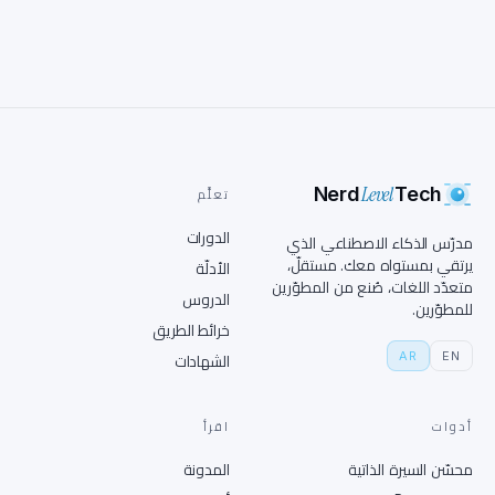
Level
Nerd
Tech
تعلَّم
الدورات
مدرّس الذكاء الاصطناعي الذي
يرتقي بمستواه معك. مستقلّ،
الأدلّة
متعدّد اللغات، صُنع من المطوّرين
الدروس
للمطوّرين.
خرائط الطريق
AR
EN
الشهادات
أدوات
اقرأ
محسّن السيرة الذاتية
المدونة