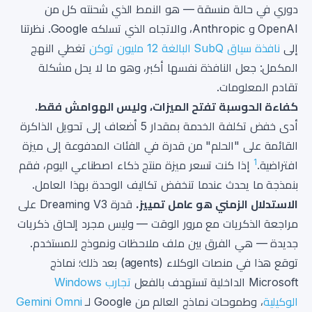
دوري في حالة منسقة — هو النمط الذي شحنته كل من
OpenAI و Anthropic، والاتجاه الذي تسلكه Google. نظرتنا
إلى
نافذة سياق SubQ البالغة 12 مليون توكن
تغطي النهج
المكمل: جعل النافذة نفسها أكبر، وهو ما لا يحل مشكلة
تقادم المعلومات.
كفاءة الحوسبة تفتح الميزات، وليس الهوامش فقط.
أدى خفض تكلفة الخدمة بمقدار 5 أضعاف إلى تحويل الذاكرة
القائمة على "الحلم" من قدرة في الفئات المدفوعة إلى ميزة
1
افتراضية.
إذا كنت تسعر ميزة منتج ذكاء اصطناعي اليوم، فقم
بنمذجة ما يحدث عندما تنخفض تكاليف الوحدة بهذا العامل.
الاستدلال الزمني هو عامل تمييز.
قدرة Dreaming V3 على
مراجعة الذكريات مع مرور الوقت — وليس مجرد إلحاق ذكريات
جديدة — هي الفرق بين ملف ملاحظات ونموذج للمستخدم.
توقع هذا في منصات الوكلاء (agents) بعد ذلك؛ نماذج
Microsoft الداخلية تستهدف بالفعل
تجارب Windows
الوكيلية
، وطموحات نماذج العالم من Google لـ
Gemini Omni