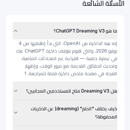
الأسئلة الشائعة
ما هو ChatGPT Dreaming V3؟
إنه بنية الذاكرة من OpenAI، التي بدأ إطلاقها من 4
يونيو 2026، والتي تقوم بتوليف ذاكرة ChatGPT عنك
في عملية خلفية — القراءة عبر المحادثات الماضية،
وتحديث الحقائق القديمة مع مرور الوقت، وإظهار
النتيجة في صفحة ملخص ذاكرة قابلة للمراجعة. 1
هل Dreaming V3 متاح للمستخدمين المجانيين؟
كيف يختلف "الحلم" (dreaming) عن الذكريات
المحفوظة؟