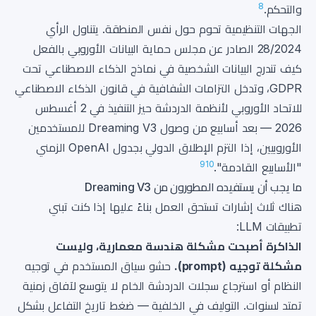
8
والتحكم.
الجهات التنظيمية تحوم حول نفس المنطقة. يتناول الرأي
28/2024 الصادر عن مجلس حماية البيانات الأوروبي بالفعل
كيف تندرج البيانات الشخصية في نماذج الذكاء الاصطناعي تحت
GDPR، وتدخل التزامات الشفافية في قانون الذكاء الاصطناعي
للاتحاد الأوروبي لأنظمة الدردشة حيز التنفيذ في 2 أغسطس
2026 — بعد أسابيع من وصول Dreaming V3 للمستخدمين
الأوروبيين، إذا التزم الإطلاق الدولي بجدول OpenAI الزمني
9
10
"الأسابيع القادمة".
ما يجب أن يستفيده المطورون من Dreaming V3
هناك ثلاث إشارات تستحق العمل بناءً عليها إذا كنت تبني
تطبيقات LLM:
الذاكرة أصبحت مشكلة هندسة معمارية، وليست
مشكلة توجيه (prompt).
حشو سياق المستخدم في توجيه
النظام أو استرجاع سجلات الدردشة الخام لا يتوسع لآفاق زمنية
تمتد لسنوات. التوليف في الخلفية — ضغط تاريخ التفاعل بشكل