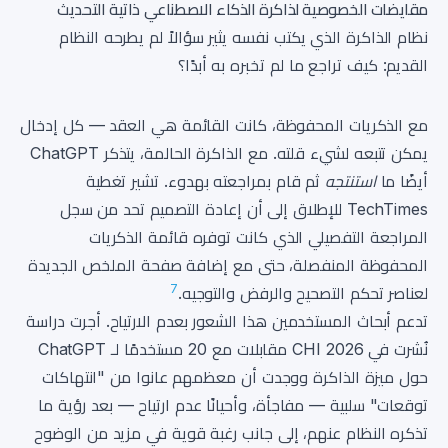
مقايضات الخصوصية لذاكرة الذكاء الاصطناعي ذاتية التحديث
نظام الذاكرة الذي يكتب نفسه يثير سؤالاً لم يطرحه النظام
القديم: كيف تراجع ما لم تخبره به أبدًا؟
مع الذكريات المحفوظة، كانت القائمة هي العقد — كل إدخال
يمكن تتبعه لشيء قلته. مع الذاكرة الحالمة، يتذكر ChatGPT
أيضًا ما
استنتجه
ثم قام بمراجعته بهدوء. تشير تغطية
TechTimes للإطلاق إلى أن إعادة التصميم تحد من سجل
المراجعة التفصيلي الذي كانت توفره قائمة الذكريات
المحفوظة المنفصلة، حتى مع إضافة صفحة الملخص الجديدة
7
لعناصر تحكم التصحيح والرفض والتوجيه.
تدعم أبحاث المستخدمين هذا الشعور بعدم الارتياح. أجرت دراسة
نُشرت في CHI 2026 مقابلات مع 20 مستخدمًا لـ ChatGPT
حول ميزة الذاكرة ووجدت أن معظمهم عانوا من "انتهاكات
توقعات" سلبية — مفاجأة، وأحيانًا عدم ارتياح — بعد رؤية ما
تذكره النظام عنهم، إلى جانب رغبة قوية في مزيد من الوضوح