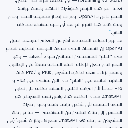
(2026، Dreaming V3) — أي تضاعف تقريباً خلال عامين.
تعامل مع هذه الأرقام كمؤشرات اتجاهية وليست نهائية:
التقييم خاص بـ OpenAI، ولم يتم إصدار مجموعة التقييم، وحتى
وقت كتابة هذا التقرير، لم تقم أي جهة مستقلة بمحاكاة
2
النتائج.
قد تهم الجوانب الاقتصادية أكثر من المعايير المرجعية. تقول
OpenAI إن التحسينات الأخيرة خفضت الحوسبة المطلوبة لتقديم
ميزة "الحلم" للمستخدمين المجانيين بنحو 5 أضعاف — وهو
التغيير الذي يجعل الإطلاق للفئة المجانية ممكناً على الإطلاق،
1
ويسمح بزيادة سعة الذاكرة لمشتركي Plus و Pro.
كانت
الذاكرة القائمة على "الحلم" حتى الآن مقتصرة على Plus و
Pro تحديداً لأن التركيب الخلفي المستمر مكلف على نطاق
ChatGPT. منحنى التكلفة هذا، وليس نسبة الاسترجاع، هو
القصة الحقيقية لأي شخص يراقب كيفية وصول ميزات
التخصيص إلى مئات الملايين من المستخدمين — بما في ذلك
المشتركين في فئة ChatGPT Go بسعر 8 دولارات شهرياً (في