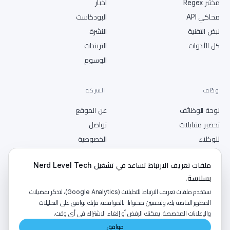
مختبر Regex
أخبار
محاكي API
البودكاست
نبض التقنية
النشرة
كل الأدوات
التريندات
الوسوم
وظّف
الشركة
لوحة الوظائف
عن الموقع
تحضير مقابلات
تواصل
للوكلاء
الخصوصية
انشر وظيفة
الشروط
ملفات تعريف الارتباط تساعد في تشغيل Nerd Level Tech
RSS
بسلاسة.
نستخدم ملفات تعريف الارتباط للتحليلات (Google Analytics)، لتذكر تفضيلات
المظهر الخاصة بك، ولتحسين محتوانا. بالموافقة، فإنك توافق على التحليلات
والإعلانات المخصصة. يمكنك الرفض أو إلغاء الاشتراك في أي وقت.
©
2026
NerdLevelTech · صُنع بالكافيين والفضول
موافق