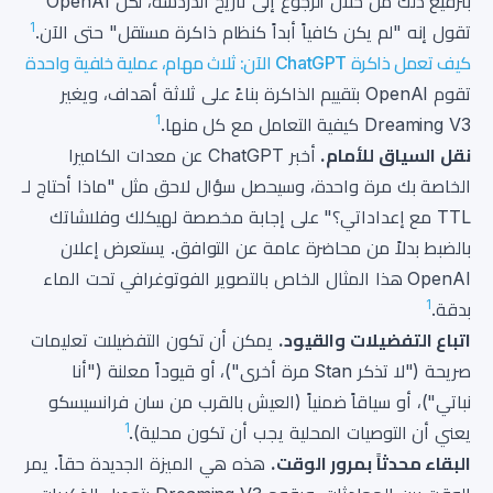
بترقيع ذلك من خلال الرجوع إلى تاريخ الدردشة، لكن OpenAI
1
تقول إنه "لم يكن كافياً أبداً كنظام ذاكرة مستقل" حتى الآن.
كيف تعمل ذاكرة ChatGPT الآن: ثلاث مهام، عملية خلفية واحدة
تقوم OpenAI بتقييم الذاكرة بناءً على ثلاثة أهداف، ويغير
1
Dreaming V3 كيفية التعامل مع كل منها.
نقل السياق للأمام.
أخبر ChatGPT عن معدات الكاميرا
الخاصة بك مرة واحدة، وسيحصل سؤال لاحق مثل "ماذا أحتاج لـ
TTL مع إعداداتي؟" على إجابة مخصصة لهيكلك وفلاشاتك
بالضبط بدلاً من محاضرة عامة عن التوافق. يستعرض إعلان
OpenAI هذا المثال الخاص بالتصوير الفوتوغرافي تحت الماء
1
بدقة.
اتباع التفضيلات والقيود.
يمكن أن تكون التفضيلات تعليمات
صريحة ("لا تذكر Stan مرة أخرى")، أو قيوداً معلنة ("أنا
نباتي")، أو سياقاً ضمنياً (العيش بالقرب من سان فرانسيسكو
1
يعني أن التوصيات المحلية يجب أن تكون محلية).
البقاء محدثاً بمرور الوقت.
هذه هي الميزة الجديدة حقاً. يمر