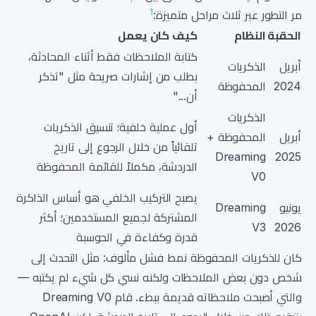
1
مر التطور عبر ثلاث مراحل متميزة:
الحقبة
النظام
كيف كان يعمل
كتابة الملاحظات فقط أثناء المحادثة،
أبريل
الذكريات
بطلب من إشارات صريحة مثل "تذكر
2024
المحفوظة
أن..."
الذكريات
أول عملية خلفية؛ تنسيق الذكريات
أبريل
المحفوظة +
تلقائياً من خلال الرجوع إلى تاريخ
Dreaming
2025
الدردشة، مكملاً للقائمة المحفوظة
V0
يصبح التركيب الخلفي هو أساس الذاكرة
يونيو
Dreaming
المشتركة لجميع المستخدمين؛ أكثر
V3
2026
قدرة وكفاءة في الحوسبة
كان للذكريات المحفوظة نمط فشل مألوف: مثل التحدث إلى
شخص دون بعض الملاحظات ولكنه نسي كل شيء لم يكتبه —
والتي أصبحت ملاحظاته قديمة ببطء. قام Dreaming V0