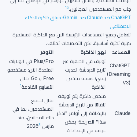
الولايات المتحدة)، والذين ينتظرون دورهم في الإطلاق جنباً إلى
1
5
جنب مع المستخدمين المجانيين.
ChatGPT ضد Claude ضد Gemini: سباق ذاكرة الذكاء
الاصطناعي
تتعامل جميع المساعدات الرئيسية الآن مع الذاكرة المستمرة
كبنية تحتية أساسية، لكن التصميمات تختلف.
المساعد
نهج الذاكرة
التوفر
توليف في الخلفية عبر
Plus/Pro في الولايات
ChatGPT
تاريخ الدردشة؛ تحديث
المتحدة الآن؛ مستخدمو
(Dreaming
زمني؛ صفحة ملخص
Free و Go خلال
V3)
1
الذاكرة
الأسابيع القادمة
ملخص ذاكرة يتم توليفه
يقال لجميع
تلقائيًا من تاريخ الدردشة
المستخدمين، بما في
Claude
بالإضافة إلى أوامر "تذكر
ذلك المجانيين، منذ
هذا" الصريحة؛ يمكن
3
مارس 2026
عرضه في الإعدادات