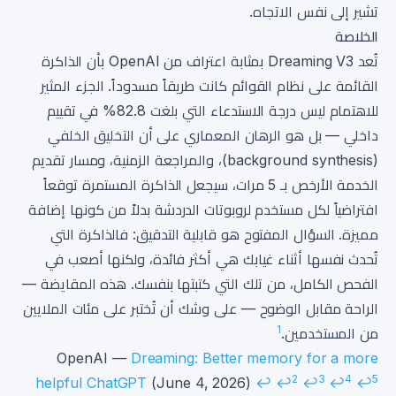
تشير إلى نفس الاتجاه.
الخلاصة
تُعد Dreaming V3 بمثابة اعتراف من OpenAI بأن الذاكرة
القائمة على نظام القوائم كانت طريقاً مسدوداً. الجزء المثير
للاهتمام ليس درجة الاستدعاء التي بلغت 82.8% في تقييم
داخلي — بل هو الرهان المعماري على أن التخليق الخلفي
(background synthesis)، والمراجعة الزمنية، ومسار تقديم
الخدمة الأرخص بـ 5 مرات، سيجعل الذاكرة المستمرة توقعاً
افتراضياً لكل مستخدم لروبوتات الدردشة بدلاً من كونها إضافة
مميزة. السؤال المفتوح هو قابلية التدقيق: فالذاكرة التي
تُحدث نفسها أثناء غيابك هي أكثر فائدة، ولكنها أصعب في
الفحص الكامل، من تلك التي كتبتها بنفسك. هذه المقايضة —
الراحة مقابل الوضوح — على وشك أن تُختبر على مئات الملايين
1
من المستخدمين.
Footnotes
OpenAI —
Dreaming: Better memory for a more
2
3
4
5
helpful ChatGPT
(June 4, 2026)
↩
↩
↩
↩
↩