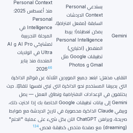
Personal Context
يستدعي Personal
منذ أغسطس 2025؛
Context الدردشات
Personal
السابقة (مفعل افتراضيًا،
Intelligence في
يمكن تعطيله)؛ يربط
Gemini
المرحلة التجريبية
Personal Intelligence
لمشتركي AI Pro و AI
المنفصل (اختياري)
Ultra في الولايات
تطبيقات Google مثل
المتحدة منذ يناير
Gmail و Photos
4
6
2026
التقارب مذهل: ابتعد جميع الموردين الثلاثة عن قوائم الذاكرة
التي يديرها المستخدم نحو الذاكرة التي تبني نفسها تلقائيًا. حيث
يختلفون في الإعدادات الافتراضية ونطاق العمل — يصل
Gemini إلى بيانات تطبيقات Google الخاصة بك إذا اخترت ذلك،
ويبقي Claude الذاكرة محصورة في تاريخ الدردشة مع ضوابط
صريحة، ويراهن ChatGPT الآن بكل شيء على عملية "الحلم"
1
3
4
(dreaming) مع صفحة ملخص كطبقة فحص.