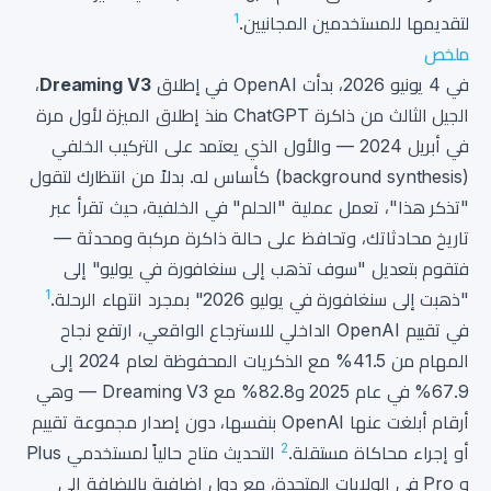
1
لتقديمها للمستخدمين المجانيين.
ملخص
في 4 يونيو 2026، بدأت OpenAI في إطلاق
Dreaming V3
،
الجيل الثالث من ذاكرة ChatGPT منذ إطلاق الميزة لأول مرة
في أبريل 2024 — والأول الذي يعتمد على التركيب الخلفي
(background synthesis) كأساس له. بدلاً من انتظارك لتقول
"تذكر هذا"، تعمل عملية "الحلم" في الخلفية، حيث تقرأ عبر
تاريخ محادثاتك، وتحافظ على حالة ذاكرة مركبة ومحدثة —
فتقوم بتعديل "سوف تذهب إلى سنغافورة في يوليو" إلى
1
"ذهبت إلى سنغافورة في يوليو 2026" بمجرد انتهاء الرحلة.
في تقييم OpenAI الداخلي للاسترجاع الواقعي، ارتفع نجاح
المهام من 41.5% مع الذكريات المحفوظة لعام 2024 إلى
67.9% في عام 2025 و82.8% مع Dreaming V3 — وهي
أرقام أبلغت عنها OpenAI بنفسها، دون إصدار مجموعة تقييم
2
أو إجراء محاكاة مستقلة.
التحديث متاح حالياً لمستخدمي Plus
و Pro في الولايات المتحدة، مع دول إضافية بالإضافة إلى