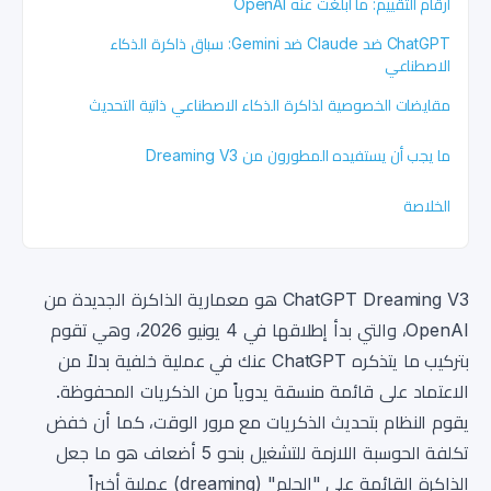
أرقام التقييم: ما أبلغت عنه OpenAI
ChatGPT ضد Claude ضد Gemini: سباق ذاكرة الذكاء
الاصطناعي
مقايضات الخصوصية لذاكرة الذكاء الاصطناعي ذاتية التحديث
ما يجب أن يستفيده المطورون من Dreaming V3
الخلاصة
ChatGPT Dreaming V3 هو معمارية الذاكرة الجديدة من
OpenAI، والتي بدأ إطلاقها في 4 يونيو 2026، وهي تقوم
بتركيب ما يتذكره ChatGPT عنك في عملية خلفية بدلاً من
الاعتماد على قائمة منسقة يدوياً من الذكريات المحفوظة.
يقوم النظام بتحديث الذكريات مع مرور الوقت، كما أن خفض
تكلفة الحوسبة اللازمة للتشغيل بنحو 5 أضعاف هو ما جعل
الذاكرة القائمة على "الحلم" (dreaming) عملية أخيراً