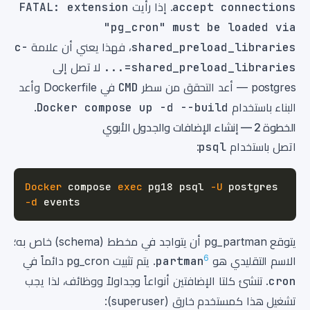
accept connections
. إذا رأيت
FATAL: extension
"pg_cron" must be loaded via
shared_preload_libraries
، فهذا يعني أن علامة
-c
shared_preload_libraries=...
لا تصل إلى
postgres — أعد التحقق من سطر
CMD
في Dockerfile وأعد
البناء باستخدام
Docker compose up -d --build
.
الخطوة 2 — إنشاء الإضافات والجدول الأبوي
اتصل باستخدام
psql
:
Docker
 compose 
exec
 pg18 psql 
-U
 postgres 
-d
يتوقع pg_partman أن يتواجد في مخطط (schema) خاص به؛
6
الاسم التقليدي هو
partman
. يتم تثبيت pg_cron دائماً في
cron
. تنشئ كلتا الإضافتين أنواعاً وجداولاً ووظائف، لذا يجب
تشغيل هذا كمستخدم خارق (superuser):