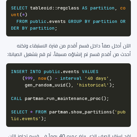
SELECT
 tableoid::regclass 
AS
partition
,
co
unt
(
*
)
FROM
public
.
events 
GROUP
BY
partition
OR
DER
BY
partition
;
الآن أدخل صفاً داخل قسم أقدم من فترة الاستبقاء ولكنه
أحدث من أقدم قسم تم إنشاؤه مسبقاً، ثم قم بتشغيل الصيانة:
INSERT
INTO
public
.
events 
VALUES
(
999
,
now
(
)
-
interval
'40 days'
,
     gen_random_uuid
(
)
,
'historical'
)
;
CALL
 partman
.
run_maintenance_proc
(
)
;
SELECT
*
FROM
 partman
.
show_partitions
(
'pub
lic.events'
)
;
لقد استقر الصف الذي يبلغ عمره 40 يوماً في قسم تجاوز الآن