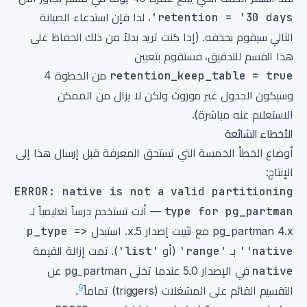
retention = '30 days'
، لذا فإن استدعاء الصيانة
التالي سيقوم بحذفه. (إذا كنت تريد بدلاً من ذلك الحفاظ على
هذا القسم للتدقيق، فستقوم بتعيين
retention_keep_table = true
من الخطوة 4
وسيكون الجدول غير موروث ولكن لا يزال من الممكن
الاستعلام عنه مباشرة).
الأخطاء الشائعة
أوضاع الخطأ الخمسة التي تستحق المعرفة قبل إرسال هذا إلى
الإنتاج:
ERROR: native is not a valid partitioning
type for pg_partman
— أنت تستخدم درساً تعليمياً لـ
pg_partman 4.x مع تثبيت إصدار 5.x. استبدل
p_type =>
'native'
بـ
'range'
(أو
'list'
). تمت إزالة القيمة
native
في الإصدار 5.0 عندما تخلى pg_partman عن
9
التقسيم القائم على المشغلات (triggers) تماماً
.