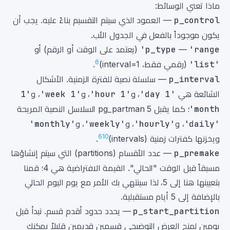
ماذا تعني الوسائط:
p_control
— العمود الذي سيتم التقسيم بناءً عليه. يجب أن
يكون موجوداً بالفعل في الجدول الأب.
'range'
—
p_type
(يعتمد على الوقت أو الرقم) أو
6
'list'
(رقمي فقط، interval=1)
.
p_interval
— سلسلة نصية للفترة الزمنية. الأشكال
الشائعة هي
'1 day'
، و
'1 hour'
، و
'1 week'
، و
'1
month'
؛ كما يقبل pg_partman 5 السلاسل النصية المريحة
'daily'
، و
'hourly'
، و
'weekly'
، و
'monthly'
6
10
ويخزنها كفترات زمنية (intervals)
.
p_premake
— عدد الأقسام (partitions) التي سيتم إنشاؤها
مسبقاً قبل الوقت "الحالي". القيمة الافتراضية هي 4؛ قمنا
بتعيينها هنا إلى 5، لذا سينتهي بك الأمر مع يوم اليوم الحالي
بالإضافة إلى 5 أيام مستقبلية.
p_start_partition
— يحدد حدود أقدم قسم. نبدأ قبل
يومين لمنح العرض التوضيحي قسمين قديمين قليلاً يمكنك