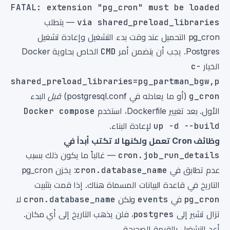
FATAL: extension "pg_cron" must be loaded
via shared_preload_libraries
— يتطلب
pg_cron التحميل عند وقت بدء التشغيل وإعادة تشغيل
Postgres. يجب أن يتضمن أمر
CMD
الخاص بحاوية Docker
الخيار
-c
shared_preload_libraries=pg_partman_bgw,p
g_cron
(أو ما يعادله في postgresql.conf)
قبل
البدء
الأول. بعد تغيير Dockerfile، استخدم
Docker compose
up -d --build
لإعادة البناء.
وظائف Cron تعمل ولكنها لا تكتب أبداً في
cron.job_run_details
— غالباً ما يكون ذلك بسبب
عدم تطابق في
cron.database_name
: يخزن pg_cron
التاريخ في قاعدة البيانات المسماة هناك. إذا قمت بتثبيت
pg_cron
في
events
ولكن
cron.database_name
لا
تزال تشير إلى
postgres
، فلن يذهب التاريخ إلى أي مكان.
أعد التشغيل بالقيمة الصحيحة.