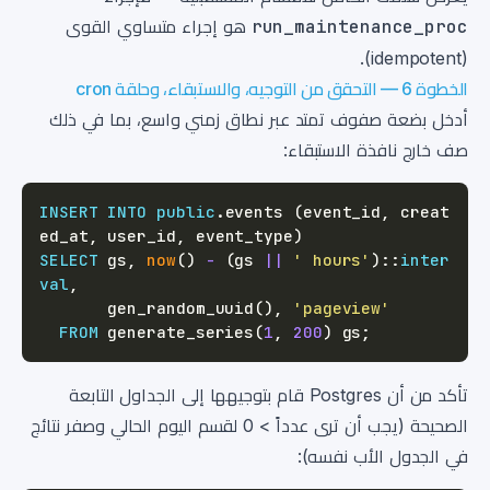
run_maintenance_proc
هو إجراء متساوي القوى
(idempotent).
الخطوة 6 — التحقق من التوجيه، والاستبقاء، وحلقة cron
أدخل بضعة صفوف تمتد عبر نطاق زمني واسع، بما في ذلك
صف خارج نافذة الاستبقاء:
INSERT
INTO
public
.
events 
(
event_id
,
 creat
ed_at
,
 user_id
,
 event_type
)
SELECT
 gs
,
now
(
)
-
(
gs 
||
' hours'
)
::
inter
val
,
       gen_random_uuid
(
)
,
'pageview'
FROM
 generate_series
(
1
,
200
)
 gs
;
تأكد من أن Postgres قام بتوجيهها إلى الجداول التابعة
الصحيحة (يجب أن ترى عدداً > 0 لقسم اليوم الحالي وصفر نتائج
في الجدول الأب نفسه):