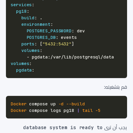
services
:
pg18
:
build
:
environment
:
POSTGRES_PASSWORD
:
POSTGRES_DB
:
ports
:
[
"5432:5432"
]
volumes
:
-
 pgdata
:
volumes
:
pgdata
:
قم بتشغيله:
Docker
 compose up 
-d 
--build
Docker
 compose logs pg18 
|
tail
-5
يجب أن ترى
database system is ready to