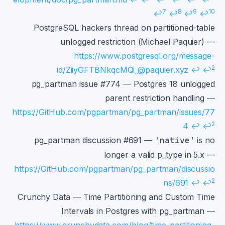
7
8
9
10
↩
↩
↩
↩
PostgreSQL hackers thread on partitioned-table
unlogged restriction (Michael Paquier) —
https://www.postgresql.org/message-
2
id/ZiiyGFTBNkqcMQi_@paquier.xyz
↩
↩
pg_partman issue #774 — Postgres 18 unlogged
parent restriction handling —
https://GitHub.com/pgpartman/pg_partman/issues/77
2
4
↩
↩
pg_partman discussion #691 —
'native'
is no
longer a valid p_type in 5.x —
https://GitHub.com/pgpartman/pg_partman/discussio
2
ns/691
↩
↩
Crunchy Data — Time Partitioning and Custom Time
Intervals in Postgres with pg_partman —