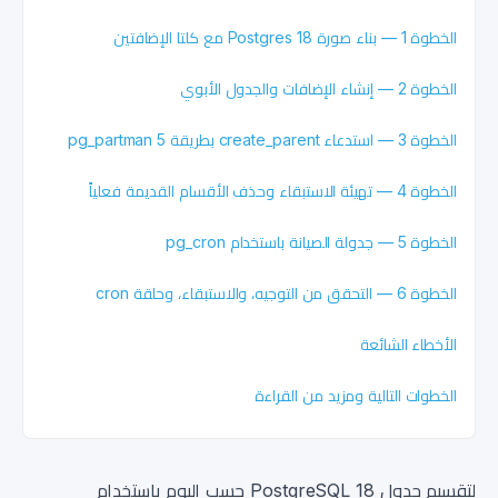
الخطوة 1 — بناء صورة Postgres 18 مع كلتا الإضافتين
الخطوة 2 — إنشاء الإضافات والجدول الأبوي
الخطوة 3 — استدعاء create_parent بطريقة pg_partman 5
الخطوة 4 — تهيئة الاستبقاء وحذف الأقسام القديمة فعلياً
الخطوة 5 — جدولة الصيانة باستخدام pg_cron
الخطوة 6 — التحقق من التوجيه، والاستبقاء، وحلقة cron
الأخطاء الشائعة
الخطوات التالية ومزيد من القراءة
لتقسيم جدول PostgreSQL 18 حسب اليوم باستخدام