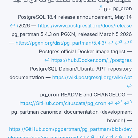
5
pg_cron فيها
.
Footnotes
PostgreSQL 18.4 release announcement, May 14
↩
2026 —
https://www.postgresql.org/docs/release/
pg_partman 5.4.3 on PGXN, released March 5 2026
2
3
—
https://pgxn.org/dist/pg_partman/5.4.3/
↩
↩
↩
Postgres official Docker image tag list —
↩
https://hub.Docker.com/_/postgres
PostgreSQL Debian/Ubuntu APT repository
documentation —
https://wiki.postgresql.org/wiki/Apt
↩
pg_cron README and CHANGELOG —
2
3
https://GitHub.com/citusdata/pg_cron
↩
↩
↩
pg_partman canonical documentation (development
branch) —
https://GitHub.com/pgpartman/pg_partman/blob/dev
2
3
4
5
6
elopment/doc/pg_partman.md
↩
↩
↩
↩
↩
↩