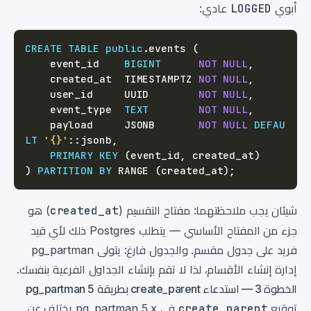
أبوي
LOGGED
عادي:
CREATE
TABLE
public
.
events 
(
    event_id    
BIGINT
NOT
NULL
,
    created_at  TIMESTAMPTZ 
NOT
NULL
,
    user_id     UUID        
NOT
NULL
,
    event_type  
TEXT
NOT
NULL
,
    payload     JSONB       
NOT
NULL
DEFAU
LT
'{}'
::jsonb
,
PRIMARY
KEY
(
event_id
,
 created_at
)
)
PARTITION
BY
 RANGE 
(
created_at
)
;
شيئان يجب ملاحظتهما: مفتاح التقسيم (
created_at
) هو
جزء من المفتاح الأساسي — يتطلب Postgres ذلك لأي قيد
فريد على جدول مقسم. والجدول فارغ: يتولى pg_partman
إدارة إنشاء الأقسام، لذا لا تقم بإنشاء الجداول الفرعية بنفسك.
الخطوة 3 — استدعاء create_parent بطريقة pg_partman 5
توقيع
create_parent
في pg_partman 5.x يختلف عن