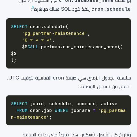
بواسطة
cron.database_name
في الخطوة 1)، فإن
5
cron.schedule
ينفذ كود SQL هناك مباشرة
:
SELECT
 cron
.
schedule
(
'pg_partman-maintenance'
,
'0 * * * *'
,
    $$
CALL
 partman
.
run_maintenance_proc
(
)
)
;
سلسلة الجدول الزمني هي صيغة cron القياسية بتوقيت UTC.
تحقق من تسجيل الوظيفة:
SELECT
 jobid
,
 schedule
,
 command
,
FROM
 cron
.
job 
WHERE
 jobname 
=
'pg_partma
n-maintenance'
;
وتاريخ كل تشغيل (سيكون هذا فارغاً حتى بداية الساعة