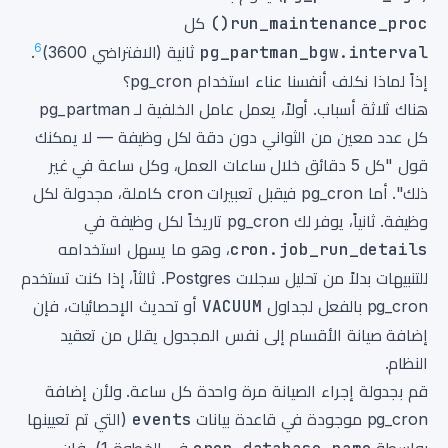
run_maintenance_proc()
كل
6
pg_partman_bgw.interval
ثانية (الافتراضي 3600)
.
إذاً لماذا نكلف أنفسنا عناء استخدام pg_cron؟
هناك ثلاثة أسباب. أولاً، يعمل عامل الخلفية لـ pg_partman
كل عدد معين من الثواني دون دقة لكل وظيفة — لا يمكنك
قول "كل 5 دقائق خلال ساعات العمل، وكل ساعة في غير
ذلك". أما pg_cron فيقبل تعبيرات cron كاملة، مجدولة لكل
وظيفة. ثانياً، يوفر لك pg_cron تاريخاً لكل وظيفة في
cron.job_run_details
، وهو ما يسهل استخدامه
للتنبيهات بدلاً من تحليل سجلات Postgres. ثالثاً، إذا كنت تستخدم
pg_cron بالفعل لجداول
VACUUM
أو تحديث الإحصائيات، فإن
إضافة صيانة الأقسام إلى نفس المجدول يقلل من تعقيد
النظام.
قم بجدولة إجراء الصيانة مرة واحدة كل ساعة. ولأن إضافة
pg_cron موجودة في قاعدة بيانات
events
(التي تم تعيينها