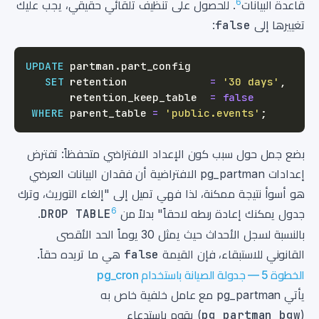
6
قاعدة البيانات
. للحصول على تنظيف تلقائي حقيقي، يجب عليك
تغييرها إلى
false
:
UPDATE
 partman
.
SET
 retention             
=
'30 days'
,
       retention_keep_table  
=
false
WHERE
 parent_table 
=
'public.events'
;
بضع جمل حول سبب كون الإعداد الافتراضي متحفظاً: تفترض
إعدادات pg_partman الافتراضية أن فقدان البيانات العرضي
هو أسوأ نتيجة ممكنة، لذا فهي تميل إلى "إلغاء التوريث، وترك
6
جدول يمكنك إعادة ربطه لاحقاً" بدلاً من
DROP TABLE
.
بالنسبة لسجل الأحداث حيث يمثل 30 يوماً الحد الأقصى
القانوني للاستبقاء، فإن القيمة
false
هي ما تريده حقاً.
الخطوة 5 — جدولة الصيانة باستخدام pg_cron
يأتي pg_partman مع عامل خلفية خاص به
(
pg_partman_bgw
) يقوم باستدعاء