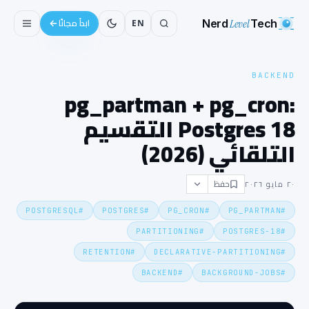
Nerd
Level
Tech
EN
ابدأ مجانًا
BACKEND
pg_partman + pg_cron:
Postgres 18 التقسيم
التلقائي (2026)
حفظ
٢٠ مايو ٢٠٢٦
POSTGRESQL
#
POSTGRES
#
PG_CRON
#
PG_PARTMAN
#
PARTITIONING
#
POSTGRES-18
#
RETENTION
#
DECLARATIVE-PARTITIONING
#
BACKEND
#
BACKGROUND-JOBS
#