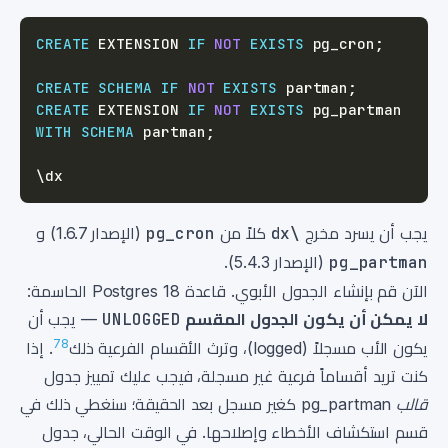
CREATE
 EXTENSION 
IF
NOT
EXISTS
 pg_cron
;
CREATE
SCHEMA
IF
NOT
EXISTS
 partman
;
CREATE
 EXTENSION 
IF
NOT
EXISTS
 pg_partman 
WITH
SCHEMA
 partman
;
يجب أن يسرد مخرج
\dx
كلاً من
pg_cron
(الإصدار 1.6.7) و
pg_partman
(الإصدار 5.4.3).
الآن قم بإنشاء الجدول الأبوي. قاعدة Postgres 18 الحاسمة:
لا يمكن أن يكون الجدول المقسم
UNLOGGED
— يجب أن
7
8
يكون الأب مسجلاً (logged)، وترث الأقسام الفرعية ذلك
. إذا
كنت تريد أقساماً فرعية غير مسجلة، فيجب عليك تمييز جدول
قالب
pg_partman كغير مسجل بعد الحقيقة؛ سنغطي ذلك في
قسم استكشاف الأخطاء وإصلاحها. في الوقت الحالي، جدول