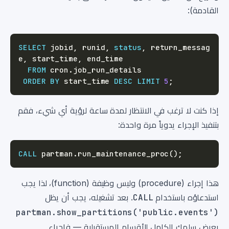
القادمة):
SELECT
 jobid
,
 runid
,
status
,
 return_messag
e
,
 start_time
,
FROM
 cron
.
ORDER
BY
 start_time 
DESC
LIMIT
5
;
إذا كنت لا ترغب في الانتظار لمدة ساعة لرؤية أي شيء، فقم
بتنفيذ الإجراء يدوياً مرة واحدة:
CALL
 partman
.
run_maintenance_proc
(
)
;
هذا إجراء (procedure) وليس وظيفة (function)، لذا يجب
استدعاؤه باستخدام
CALL
. بعد تشغيله، يجب أن يظل
partman.show_partitions('public.events')
يعرض سلمك الكامل للأقسام المستقبلية — فإجراء