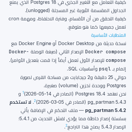
كيفية التعامل مع التغيير الجذري في Postgres 18 الذي يمنع
الجداول المقسمة الأبوية غير المسجلة (unlogged).
كيفية التحقق من أن الأقسام، وفترة الاحتفاظ، ومهمة cron
تعمل جميعها كما هو متوقع.
المتطلبات الأساسية
نسخة حديثة من Docker Desktop أو Docker Engine مع
Docker compose
الإصدار الثاني (صيغة الوصلة
Docker-
compose
للإصدار الأول تعمل أيضاً إذا قمت بتعديل الأوامر).
إلمام بـ
psql
وأساسيات SQL.
حوالي 25 دقيقة و2 جيجابايت من مساحة القرص لصورة
Postgres ووحدة تخزين (volume) صغيرة.
1
نحن نعتمد Postgres 18.4 (الصادر في 14-05-2026)
و
2
pg_partman 5.4.3 (الصادر في 05-03-2026)
.
لا تستخدم
pg_partman 5.4.2
— ملف التحكم في الإضافة يأتي
بسلسلة إصدار خاطئة مما يؤدي لفشل التحديث من 5.4.1؛
2
الإصدار 5.4.3 يصلح هذا التراجع
.