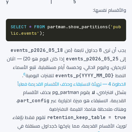
والأقسام نفسها:
SELECT
*
FROM
 partman
.
show_partitions
(
'pub
lic.events'
)
;
يجب أن ترى 8 جداول تابعة (من
events_p2026_05_18
إلى
events_p2026_05_25
إذا كان اليوم هو 20) — اثنان
تاريخيان، واليوم الحالي، وخمسة أيام مستقبلية. تتبع الأسماء
6
النمط
events_p{YYYY_MM_DD}
للفترات اليومية
.
الخطوة 4 — تهيئة الاستبقاء وحذف الأقسام القديمة فعلياً
بشكل افتراضي،
لا
يقوم pg_partman بحذف الأقسام
القديمة. الاستبقاء هو ميزة اختيارية عبر
part_config
،
وهناك ملاحظة هامة: القيمة الافتراضية
retention_keep_table = true
تقوم فقط
بإلغاء
توريث
الأقسام القديمة، مما يتركها كجداول مستقلة في