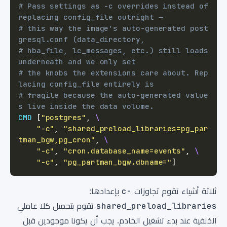
# Pass settings as -c overrides instead of 
replacing config_file outright —
# this way the image's auto-generated post
gresql.conf (data_directory,
# hba_file, lc_messages, etc.) still loads 
underneath and we only set
# the knobs the extensions care about. Rep
lacing config_file entirely is
# fragile because the auto-generated value
s live inside the data volume.
CMD
 [
"postgres"
, 
\
"-c"
, 
"shared_preload_libraries=pg_par
tman_bgw,pg_cron"
, 
\
"-c"
, 
"cron.database_name=events"
, 
\
"-c"
, 
"pg_partman_bgw.dbname="
]
ثلاثة أشياء تقوم تجاوزات
-c
بإعدادها:
shared_preload_libraries
تقوم بتحميل كلا عاملي
الخلفية عند بدء تشغيل الخادم. يجب أن يكونا موجودين قبل