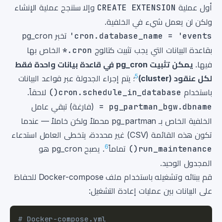
أول عملية
CREATE EXTENSION
وإلا ستنجح عملية الإنشاء
ولكن لن يعمل شيء في الخلفية.
cron.database_name = 'events'
تخبر pg_cron
بقاعدة البيانات التي يجب تثبيت كتالوج
cron.*
الخاص بها
فيها.
يمكن تثبيت pg_cron في قاعدة بيانات واحدة فقط
5
لكل عنقود (cluster)
؛ يتم إجراء الجدولة عبر قواعد البيانات
باستخدام
cron.schedule_in_database()
لاحقاً.
pg_partman_bgw.dbname =
(فارغة) تبقي عامل
الخلفية الخاص بـ pg_partman محملاً ولكن خاملاً — عندما
تكون هذه القائمة (CSV) غير محددة، يتخطى العامل استدعاء
6
run_maintenance()
تماماً
. يصبح pg_cron هو
المجدول الوحيد.
قم ببنائه وتشغيله باستخدام ملف Docker-compose للحفاظ
على البيانات بين عمليات إعادة التشغيل:
# Docker-compose.yml