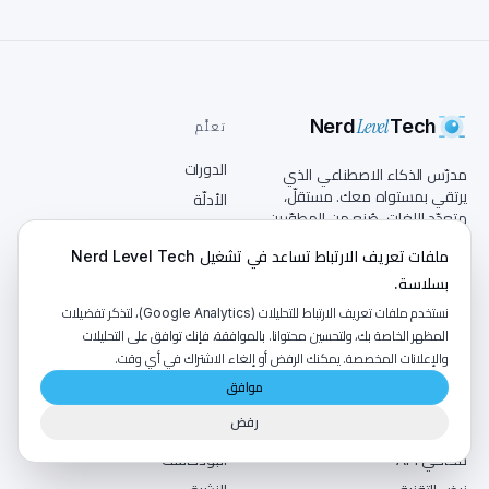
Level
Nerd
Tech
تعلَّم
الدورات
مدرّس الذكاء الاصطناعي الذي
يرتقي بمستواه معك. مستقلّ،
الأدلّة
متعدّد اللغات، صُنع من المطوّرين
الدروس
للمطوّرين.
ملفات تعريف الارتباط تساعد في تشغيل Nerd Level Tech
خرائط الطريق
بسلاسة.
AR
EN
الشهادات
نستخدم ملفات تعريف الارتباط للتحليلات (Google Analytics)، لتذكر تفضيلات
المظهر الخاصة بك، ولتحسين محتوانا. بالموافقة، فإنك توافق على التحليلات
أدوات
اقرأ
والإعلانات المخصصة. يمكنك الرفض أو إلغاء الاشتراك في أي وقت.
موافق
محسّن السيرة الذاتية
المدونة
رفض
مختبر Regex
أخبار
محاكي API
البودكاست