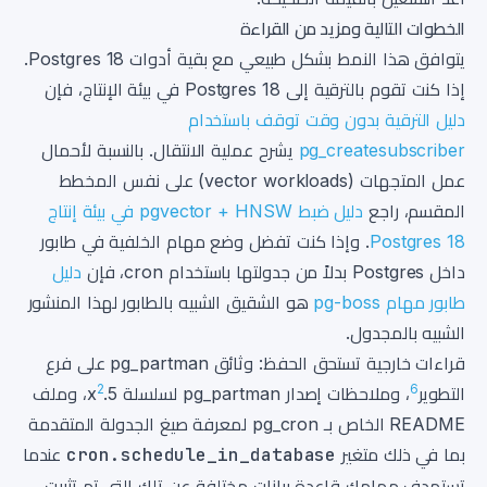
الخطوات التالية ومزيد من القراءة
يتوافق هذا النمط بشكل طبيعي مع بقية أدوات Postgres 18.
إذا كنت تقوم بالترقية إلى Postgres 18 في بيئة الإنتاج، فإن
دليل الترقية بدون وقت توقف باستخدام
pg_createsubscriber
يشرح عملية الانتقال. بالنسبة لأحمال
عمل المتجهات (vector workloads) على نفس المخطط
المقسم، راجع
دليل ضبط pgvector + HNSW في بيئة إنتاج
Postgres 18
. وإذا كنت تفضل وضع مهام الخلفية في طابور
داخل Postgres بدلاً من جدولتها باستخدام cron، فإن
دليل
طابور مهام pg-boss
هو الشقيق الشبيه بالطابور لهذا المنشور
الشبيه بالمجدول.
قراءات خارجية تستحق الحفظ: وثائق pg_partman على فرع
2
6
التطوير
، وملاحظات إصدار pg_partman لسلسلة 5.x
، وملف
README الخاص بـ pg_cron لمعرفة صيغ الجدولة المتقدمة
بما في ذلك متغير
cron.schedule_in_database
عندما
تستهدف مهامك قاعدة بيانات مختلفة عن تلك التي تم تثبيت