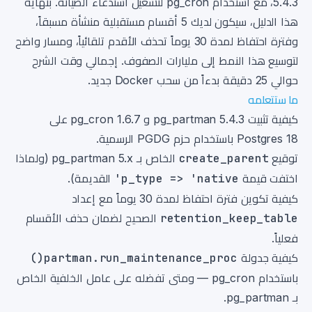
5.4.3، مع استخدام pg_cron لتشغيل استدعاء الصيانة. بنهاية
هذا الدليل، سيكون لديك 5 أقسام مستقبلية منشأة مسبقاً،
وفترة احتفاظ لمدة 30 يوماً تحذف الأقدم تلقائياً، ومسار واضح
لتوسيع هذا النمط إلى مليارات الصفوف. إجمالي وقت الشرح
حوالي 25 دقيقة بدءاً من سحب Docker جديد.
ما ستتعلمه
كيفية تثبيت pg_partman 5.4.3 و pg_cron 1.6.7 على
Postgres 18 باستخدام حزم PGDG الرسمية.
توقيع
create_parent
الخاص بـ pg_partman 5.x (ولماذا
اختفت قيمة
p_type => 'native'
القديمة).
كيفية تكوين فترة احتفاظ لمدة 30 يوماً مع إعداد
retention_keep_table
الصحيح لضمان حذف الأقسام
فعلياً.
كيفية جدولة
partman.run_maintenance_proc()
باستخدام pg_cron — ومتى تفضله على عامل الخلفية الخاص
بـ pg_partman.