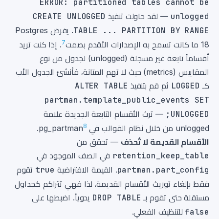
ERROR: partitioned tables cannot be
unlogged
— لقد حاولت تنفيذ
CREATE UNLOGGED
TABLE ... PARTITION BY RANGE
. يفرض Postgres
7
18 ما كانت تسمح به الإصدارات الأقدم بصمت
. إذا كنت تريد
أقساماً تابعة غير مسجلة (unlogged) لجدول من نوع
المقاييس (metrics) حيث لا تهم المتانة، فأنشئ الجدول الأب
كـ
LOGGED
ثم قم بتنفيذ
ALTER TABLE
partman.template_public_events SET
UNLOGGED;
— ترث الأقسام التابعة الجديدة علامة
8
unlogged من خلال نظام القوالب في pg_partman
.
الأقسام القديمة لا تُحذف
— تحقق من
retention_keep_table
في الصف الموجود في
partman.part_config
. القيمة الافتراضية
true
تقوم
فقط بإلغاء توريث الأقسام القديمة، لذا فهي تتراكم كجداول
مستقلة حتى تقوم بـ
DROP TABLE
يدوياً. اضبطها على
false
للتنظيف الفعلي.