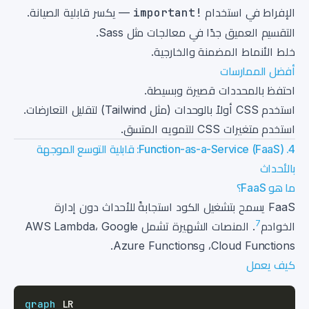
الإفراط في استخدام
!important
— يكسر قابلية الصيانة.
التقسيم العميق جدًا في معالجات مثل Sass.
خلط الأنماط المضمنة والخارجية.
أفضل الممارسات
احتفظ بالمحددات قصيرة وبسيطة.
استخدم CSS أولاً بالوحدات (مثل Tailwind) لتقليل التعارضات.
استخدم متغيرات CSS للتمويه المتسق.
4. Function-as-a-Service (FaaS): قابلية التوسع الموجهة
بالأحداث
ما هو FaaS؟
FaaS يسمح بتشغيل الكود استجابةً للأحداث دون إدارة
7
الخوادم
. المنصات الشهيرة تشمل AWS Lambda، Google
Cloud Functions، وAzure Functions.
كيف يعمل
graph