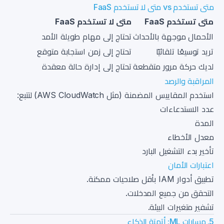
متى تستخدم vs متى لا تستخدم FaaS
متى تستخدم FaaS
متى لا تستخدم FaaS
الأحمال موجهة بالأحداث
تحتاج إلى مهام طويلة الأمد
تريد توسيعًا تلقائيًا
تحتاج إلى زمن استجابة متوقع
لديك حركة مرور متقطعة
تحتاج إلى إدارة حالة معقدة
المراقبة والرصد
استخدم المقاييس المضمنة (مثل AWS CloudWatch) لتتبع:
عدد الاستدعاءات
المدة
معدل الأخطاء
تأخير بدء التشغيل البارد
اعتبارات الأمان
تطبيق أدوار IAM بأقل صلاحيات ممكنة.
التحقق من جميع المدخلات.
تشفير متغيرات البيئة.
5. مسارات ML: أتمتة الذكاء