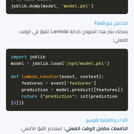
joblib
.
dump
(
model
,
'model.pkl'
)
التكامل مع FaaS
يمكنك نشر هذا النموذج كدالة Lambda للتنبؤ في الوقت
الفعلي:
import
model 
=
 joblib
.
load
(
'/opt/model.pkl'
)
def
lambda_handler
(
event
,
 context
)
:
    features 
=
 event
[
'features'
]
    prediction 
=
 model
.
predict
(
[
features
]
)
return
{
"prediction"
:
int
(
prediction
[
0
]
)
}
الأداء والقابلية للتوسع
الدُفعات مقابل الوقت الفعلي:
استخدم التنبؤ الدُفعي