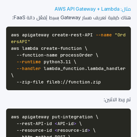
مثال: AWS API Gateway + Lambda
هناك كيفية تعريف مسار Gateway بسيط يُفعّل دالة FaaS:
aws apigateway create-rest-API 
--name
"Ord
ersAPI"
aws lambda create-function 
\
  --function-name processOrder 
\
--runtime
 python3.11 
\
--handler
 lambda_function.lambda_handler 
\
ثم ربط الاثنين:
aws apigateway put-integration 
\
  --rest-API-id 
<
API-id
>
\
  --resource-id 
<
resource-id
>
\
  --http-method POST 
\