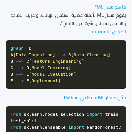
ما هو مسار ML؟
يقوم مسار ML بأتمتة عملية استقبال البيانات، وتدريب النماذج،
8
والتحقق منها، ونشرها في الإنتاج
.
المراحل النموذجية
graph
A
[Data Ingestion]
-->
 B
[Data Cleaning]
B 
-->
 C
[Feature Engineering]
C 
-->
 D
[Model Training]
D 
-->
 E
[Model Evaluation]
E 
-->
 F
[Deployment]
مثال: مسار ML بسيط في Python
from
 sklearn
.
model_selection 
import
 train_
from
 sklearn
.
ensemble 
import
 RandomForestC