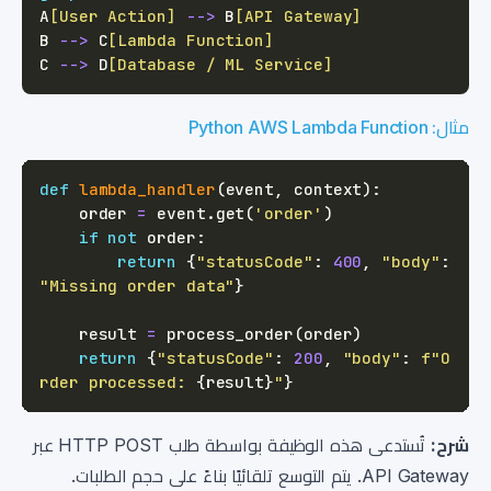
A
[User Action]
-->
 B
[API Gateway]
B 
-->
 C
[Lambda Function]
C 
-->
 D
[Database / ML Service]
مثال: Python AWS Lambda Function
def
lambda_handler
(
event
,
 context
)
:
    order 
=
 event
.
get
(
'order'
)
if
not
 order
:
return
{
"statusCode"
:
400
,
"body"
:
"Missing order data"
}
    result 
=
 process_order
(
order
)
return
{
"statusCode"
:
200
,
"body"
:
f"O
rder processed: 
{
result
}
"
}
شرح:
تُستدعى هذه الوظيفة بواسطة طلب HTTP POST عبر
API Gateway. يتم التوسع تلقائيًا بناءً على حجم الطلبات.