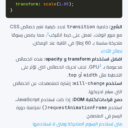
transform
:
scale
(
1.05
)
;
}
الشرح:
خاصية
transition
تحدد كيفية تغير خصائص CSS
2
مع مرور الوقت. تعمل على خيط المُركب
، مما يضمن رسومًا
متحركة سلسة بـ 60 إطارًا في الثانية عند الإمكان.
نصائح الأداء
افضل استخدام transform و opacity:
هذه الخصائص
2
مدعومة بـ GPU
. تجنب تحريك الخصائص التي تؤثر على
التخطيط مثل
width
أو
top
.
استخدم
will-change
:
إشارة للمتصفحات عن الخصائص
التي سيتم تحريكها.
دمج قراءات/كتابة DOM:
إذا كنت تستخدم JavaScript،
استخدم
requestAnimationFrame()
لمزامنة دورة
الرسم في المتصفح.
متى تستخدم الرسوم المتحركة ومتى لا تستخدمها