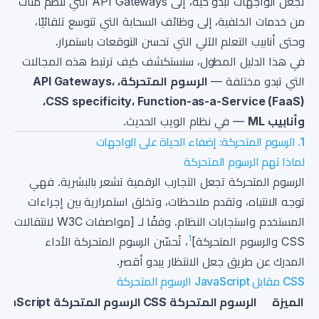
تجعل الواجهات تبدو حية، إلى API Gateways التي تنظم مئات
من خدمات الخلفية، إلى وظائف السحابة التي تتوسع تلقائيًا،
وحتى أنابيب التعلم الآلي التي تحسن التوقعات باستمرار.
في هذا الدليل المطول، سنستكشف كيف ترتبط هذه المجالات
التي تبدو مختلفة —
الرسوم المتحركة، API Gateways،
CSS specificity، Function-as-a-Service (FaaS)،
وأنابيب ML
— في نظام الويب الحديث.
1. الرسوم المتحركة: إضفاء الحياة على الواجهات
لماذا تهم الرسوم المتحركة
الرسوم المتحركة تجعل التجارب الرقمية تشعر بالبشرية. فهي
توجه الانتباه، وتقدم ملاحظات، وتخلق استمرارية بين إجراءات
المستخدم واستجابات النظام. وفقًا لـ [مواصفات W3C لانتقالات
1
CSS والرسوم المتحركة]
، تُحسّن الرسوم المتحركة الأداء
المدرك عن طريق جعل الانتظار يبدو أقصر.
CSS مقابل JavaScript الرسوم المتحركة
الميزة
الرسوم المتحركة CSS
الرسوم المتحركة JavaScript