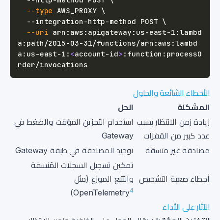
--type
 AWS_PROXY 
\
  --integration-http-method POST 
\
--uri
 arn:aws:apigateway:us-east-1:lambd
a:path/2015-03-31/functions/arn:aws:lambd
a:us-east-1:
<
account-id
>
:function:processO
الأخطاء الشائعة والحلول
المشكلة
الحل
زيادة زمن الانتظار بسبب
استخدام التخزين المؤقت والضغط في
عدد كبير من القفزات
Gateway
مصادقة غير متسقة
توحيد المصادقة في طبقة Gateway
تمكين تسجيل السجلات المُنسقة
أخطاء صعبة التشخيص
والتتبع الموزع (مثل
4
)
OpenTelemetry
الآثار على الأداء