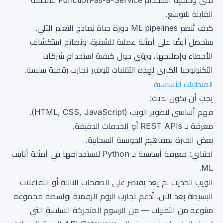
متى وكيفية استخدام Function-as-a-Service للأنظمة
القابلة للتوسع.
كيف تُنظم ML pipelines دورة حياة نماذج التعلم الآلي.
ستحصل أيضًا على أمثلة عملية للشفرة، ونصائح استكشاف
الأخطاء وإصلاحها، ورؤى حول كيفية استخدام شركات
التكنولوجيا الكبرى لهذه التقنيات لتوفير تجارب رقمية سلسة.
المتطلبات الأساسية
يجب أن يكون لديك:
فهم أساسي لتطوير الويب (HTML, CSS, JavaScript).
معرفة بـ REST APIs أو الخدمات الدقيقة.
بعض الخبرة بمفاهيم الحوسبة السحابية.
اختياري: معرفة أساسية بـ Python لاستخدامها في أمثلة أنابيب
ML.
الويب الحديث لم يعد يقتصر على الصفحات الثابتة أو التفاعلات
البسيطة بعد الآن. تُدعم تجارب اليوم الرقمية بواسطة مجموعة
متنوعة من التقنيات — من الرسوم المتحركة السلسة التي