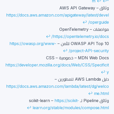
m
↩
↩
وثائق AWS API Gateway –
https://docs.aws.amazon.com/apigateway/latest/devel
↩
operguide/
مواصفات OpenTelemetry –
↩
https://opentelemetry.io/docs/
OWASP API Top 10 للأمن –
https://owasp.org/www-
↩
project-API-security/
MDN Web Docs – خصوصية CSS –
https://developer.mozilla.org/docs/Web/CSS/Specificit
↩
y
دليل AWS Lambda للمطورين –
https://docs.aws.amazon.com/lambda/latest/dg/welco
↩
me.html
وثائق Pipeline لـ scikit-learn –
https://scikit-
↩
learn.org/stable/modules/compose.html