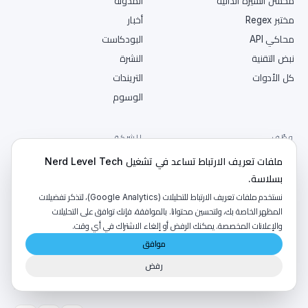
محسّن السيرة الذاتية
المدونة
مختبر Regex
أخبار
محاكي API
البودكاست
نبض التقنية
النشرة
كل الأدوات
التريندات
الوسوم
وظّف
الشركة
ملفات تعريف الارتباط تساعد في تشغيل Nerd Level Tech
لوحة الوظائف
عن الموقع
بسلاسة.
تحضير مقابلات
تواصل
نستخدم ملفات تعريف الارتباط للتحليلات (Google Analytics)، لتذكر تفضيلات
للوكلاء
الخصوصية
المظهر الخاصة بك، ولتحسين محتوانا. بالموافقة، فإنك توافق على التحليلات
انشر وظيفة
الشروط
والإعلانات المخصصة. يمكنك الرفض أو إلغاء الاشتراك في أي وقت.
RSS
موافق
رفض