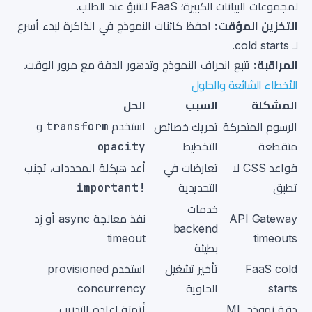
لمجموعات البيانات الكبيرة؛ FaaS للتنبؤ عند الطلب.
التخزين المؤقت:
احفظ كائنات النموذج في الذاكرة لبدء أسرع
لـ cold starts.
المراقبة:
تتبع انحراف النموذج وتدهور الدقة مع مرور الوقت.
الأخطاء الشائعة والحلول
المشكلة
السبب
الحل
استخدم
transform
و
الرسوم المتحركة
تحريك خصائص
متقطعة
التخطيط
opacity
قواعد CSS لا
تعارضات في
أعد هيكلة المحددات، تجنب
تطبق
التحديدية
!important
خدمات
API Gateway
نفذ معالجة async أو زِد
backend
timeout
timeouts
بطيئة
FaaS cold
تأخير تشغيل
استخدم provisioned
starts
الحاوية
concurrency
دقة نموذج ML
أتمتة إعادة التدريب