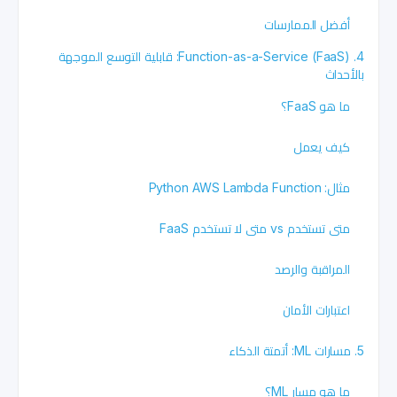
أفضل الممارسات
4. Function-as-a-Service (FaaS): قابلية التوسع الموجهة
بالأحداث
ما هو FaaS؟
كيف يعمل
مثال: Python AWS Lambda Function
متى تستخدم vs متى لا تستخدم FaaS
المراقبة والرصد
اعتبارات الأمان
5. مسارات ML: أتمتة الذكاء
ما هو مسار ML؟