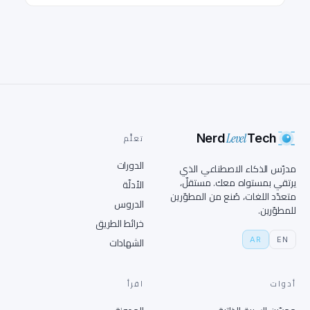
Level
Nerd
Tech
تعلَّم
الدورات
مدرّس الذكاء الاصطناعي الذي
يرتقي بمستواه معك. مستقلّ،
الأدلّة
متعدّد اللغات، صُنع من المطوّرين
الدروس
للمطوّرين.
خرائط الطريق
AR
EN
الشهادات
أدوات
اقرأ