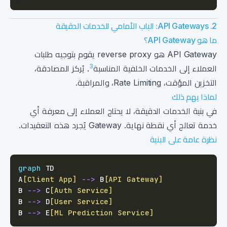
2. API Gateways: الباب الأمامي للخدمات الدقيقة
ما هو API Gateway؟
API Gateway هو reverse proxy يقوم بتوجيه طلبات
3
العملاء إلى الخدمات الخلفية المناسبة
. يُركز المصادقة،
التخزين المؤقت، Rate Limiting، والمراقبة.
لماذا يهم ذلك
في بنية الخدمات الدقيقة، لا يحتاج العملاء إلى معرفة أي
خدمة تعالج أي نقطة نهاية. Gateway يُجرد هذه التعقيدات.
نظرة عامة على البنية
graph
A
[Client App]
-->
 B
[API Gateway]
B 
-->
 C
[Auth Service]
B 
-->
 D
[User Service]
B 
-->
 E
[ML Prediction Service]