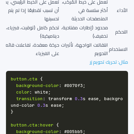
تعمل على خيط المُركب،
تعمل على الخيط الرئيسي، يمك
الأداء
أكثر سلاسة في
أن تسبب تقطيعًا إذا لم يتم
المتصفحات الحديثة
تحسينها
محدود (إطارات مفتاحية،
تحكم كامل (توقيت، فيزياء، قي
التحكم
تخفيف)
ديناميكية)
انتقالات الواجهة، تأثيرات
حركة معقدة، تفاعلات قائمة
الاستخدام
التحويم
على الفيزياء
مثال: تحريك تحويم زر
button
.cta
{
background-color
:
#0070f3
;
color
:
white
;
transition
:
 transform 
0.3
s
 ease
,
 backgro
und-color 
0.3
s
 ease
;
}
button
.cta
:hover
{
background-color
:
#005bb5
;