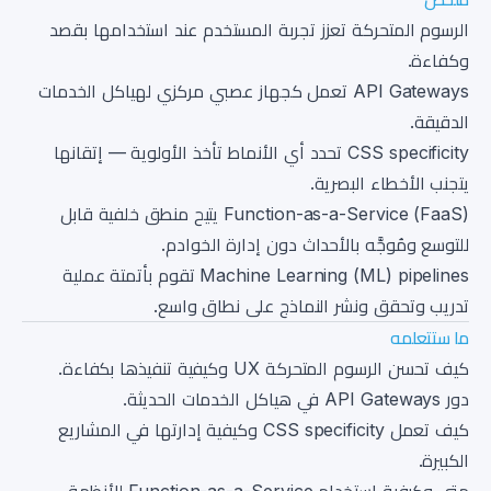
الرسوم المتحركة تعزز تجربة المستخدم عند استخدامها بقصد
وكفاءة.
API Gateways تعمل كجهاز عصبي مركزي لهياكل الخدمات
الدقيقة.
CSS specificity تحدد أي الأنماط تأخذ الأولوية — إتقانها
يتجنب الأخطاء البصرية.
Function-as-a-Service (FaaS) يتيح منطق خلفية قابل
للتوسع ومُوجَّه بالأحداث دون إدارة الخوادم.
Machine Learning (ML) pipelines تقوم بأتمتة عملية
تدريب وتحقق ونشر النماذج على نطاق واسع.
ما ستتعلمه
كيف تحسن الرسوم المتحركة UX وكيفية تنفيذها بكفاءة.
دور API Gateways في هياكل الخدمات الحديثة.
كيف تعمل CSS specificity وكيفية إدارتها في المشاريع
الكبيرة.