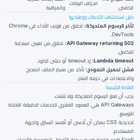
انحراف البيانات
تنخفض
والمراقبة
دليل استكشاف الأخطاء وإصلاحها
تأخر الرسوم المتحركة:
تحقق من تبويب الأداء في Chrome
DevTools.
API Gateway returning 502:
تحقق من تعيين استجابة
التكامل.
Lambda timeout:
زِد timeout أو حسّن الكود.
فشل تحميل النموذج:
تأكد من مسار الملف الصحيح
والاعتمادات في حزمة النشر.
النقاط الرئيسية
يجب أن تعزز الرسوم المتحركة ولا تشتت.
API Gateways هي العمود الفقري للخدمات الدقيقة القابلة
للتوسع.
تحديدية CSS يمكن أن تُحسن أو تُفسد اتساق واجهة
المستخدم.
FaaS تقدم قابلية توسع سهلة للأحمال الموجهة بالأحداث.