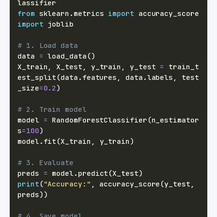
from
 sklearn
.
metrics 
import
import
# 1. Load data
data 
=
 load_data
(
)
X_train
,
 X_test
,
 y_train
,
 y_test 
=
 train_t
est_split
(
data
.
features
,
 data
.
labels
,
 test
_size
=
0.2
)
# 2. Train model
model 
=
 RandomForestClassifier
(
n_estimator
s
=
100
)
model
.
fit
(
X_train
,
 y_train
)
# 3. Evaluate
preds 
=
 model
.
predict
(
X_test
)
print
(
"Accuracy:"
,
 accuracy_score
(
y_test
,
preds
)
)
# 4. Save model