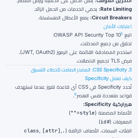
التخزين المؤقت:
يقلل الحمل على الخلفية وزمن الانتظار.
Rate Limiting:
يحمي الخدمات من الحمل الزائد.
Circuit Breakers:
يمنع الأعطال المتسلسلة.
اعتبارات الأمان
5
اتبع OWASP API Security Top 10
:
تحقق من جميع المدخلات.
استخدم المصادقة القائمة على الرموز (JWT, OAuth2).
فرض TLS لجميع الاتصالات.
3. CSS Specificity: المصدر الصامت لأخطاء التنسيق
كيف تعمل Specificity
تُحدد Specificity في CSS أي قاعدة تفوز عندما تستهدف
6
قواعد متعددة نفس العنصر
.
هيراركية Specificity:
الأنماط المضمنة (
style=""
)
المعرفات (
#id
)
الفئات، السمات، الأصناف الزائفة (
.class
,
[attr]
,